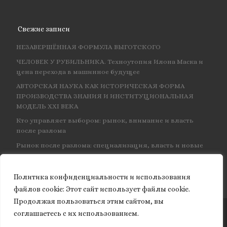
Свежие записи
НЕЗАВЕРШЁННАЯ ФОРМУЛА ВЫГОТСКОГО
ЧЕЛОВЕК У РУБИЛЬНИКА. Техноутопия Илона Маска и
цена перехода в машинное будущее
АВТОРСКАЯ НАУКА КАК ИСТОРИЧЕСКАЯ ФОРМА
ПРОИЗВОДСТВА ЗНАНИЯ И ИНСТИТУЦИОНАЛЬНАЯ
МОДЕЛЬ XXI ВЕКА
Кто управляет выбором: рынок, внимание и власть
после разлома
Рынок после разлома: специализация, власть и новые
центры влияния
Политика конфиденциальности и использования
файлов сookie: Этот сайт использует файлы cookie.
Продолжая пользоваться этим сайтом, вы
соглашаетесь с их использованием.
© 2026
Granite of science
– Все права защищены