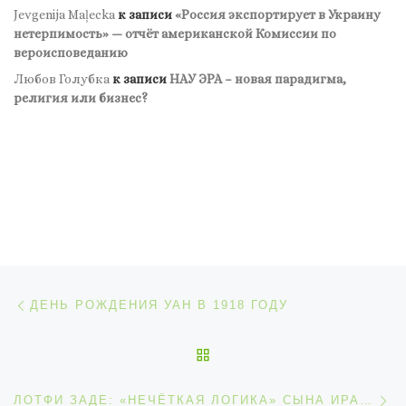
Jevgenija Maļecka
к записи
«Россия экспортирует в Украину
нетерпимость» — отчёт американской Комиссии по
вероисповеданию
Любов Голубка
к записи
НАУ ЭРА – новая парадигма,
религия или бизнес?
Навигация по записям
Предыдущая запись
ДЕНЬ РОЖДЕНИЯ УАН В 1918 ГОДУ
ОБРАТНО К СПИСКУ ЗАП
С
ЛОТФИ ЗАДЕ: «НЕЧЁТКАЯ ЛОГИКА» СЫНА ИРАНЦА И ОДЕССИТКИ