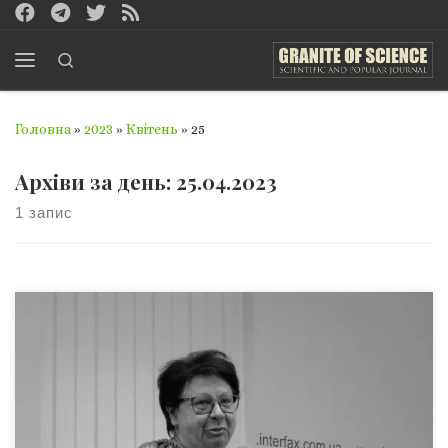
Перейти до вмісту
Search
Меню
Головна
»
2023
»
Квітень
»
25
Архіви за день:
25.04.2023
1 запис
Вашій увазі стаття професорки Людмили Олександрівни
Филипович, у якій вона порушує питання пов’язані з
релігієзнавством в Україні, проте озвучені нею проблеми
не обходять стороною й інші науки…Статтю можна
прочитати російською Людмила Филипович –
релігієзнавиця, докторка філософських наук, провідна