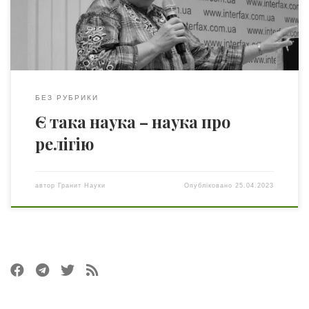
наукова співробітниця Відділу релігієзнавства Інституту
філософії імені Г. С. Сковороди НАН України, професорка
[…]
БЕЗ РУБРИКИ
Є така наука – наука про
релігію
автор
Гранит Науки
Опубліковано
25.04.2023