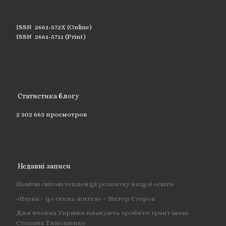
ISSN 2661-572X (Online)
ISSN 2661-5711 (Print)
Статистика блогу
2 302 663 просмотров
Недавні записи
Новітні світові тенденції розвитку вищої освіти
«Наука – це стиль життя» – Віктор Єгоров
Для вчених України планують зробити грант імені
Степана Тимошенко