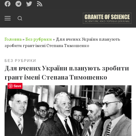
Перейти до вмісту
Search
Меню
Головна
»
Без рубрики
»
Для вчених України планують
зробити грант імені Степана Тимошенко
БЕЗ РУБРИКИ
Для вчених України планують зробити
грант імені Степана Тимошенко
Save