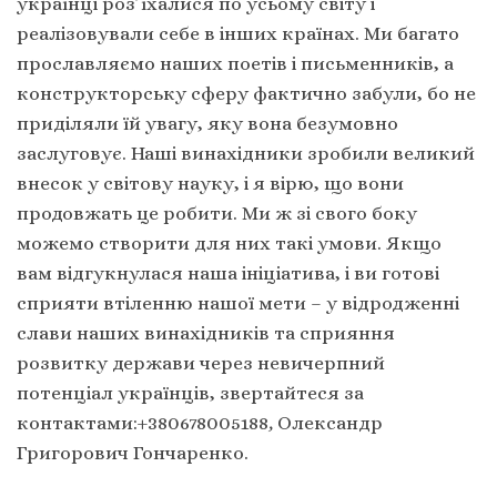
українці роз’їхалися по усьому світу і
реалізовували себе в інших країнах. Ми багато
прославляємо наших поетів і письменників, а
конструкторську сферу фактично забули, бо не
приділяли їй увагу, яку вона безумовно
заслуговує. Наші винахідники зробили великий
внесок у світову науку, і я вірю, що вони
продовжать це робити. Ми ж зі свого боку
можемо створити для них такі умови. Якщо
вам відгукнулася наша ініціатива, і ви готові
сприяти втіленню нашої мети – у відродженні
слави наших винахідників та сприяння
розвитку держави через невичерпний
потенціал українців, звертайтеся за
контактами:+380678005188
,
Олександр
Григорович Гончаренко.