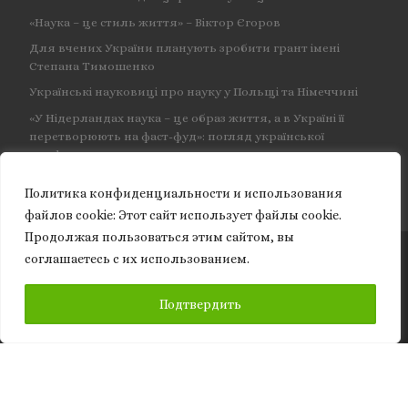
«Наука – це стиль життя» – Віктор Єгоров
Для вчених України планують зробити грант імені
Степана Тимошенко
Українські науковиці про науку у Польщі та Німеччині
«У Нідерландах наука – це образ життя, а в Україні її
перетворюють на фаст-фуд»: погляд української
професорки
Политика конфиденциальности и использования
файлов сookie: Этот сайт использует файлы cookie.
Продолжая пользоваться этим сайтом, вы
соглашаетесь с их использованием.
© 2026
Granite of science
– Усі права захищено
ПІДПИСКА
Подтвердить