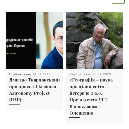
Опубліковано
14.01.2023
Опубліковано
23.02.2023
Дмитро Твардовський
«Географія – наука
про проект Ukrainian
про цілий світ».
Astronomy Project
Інтерв’ю з в.о.
(UAP)
Президента УГТ
В’ячеславом
Олещенко