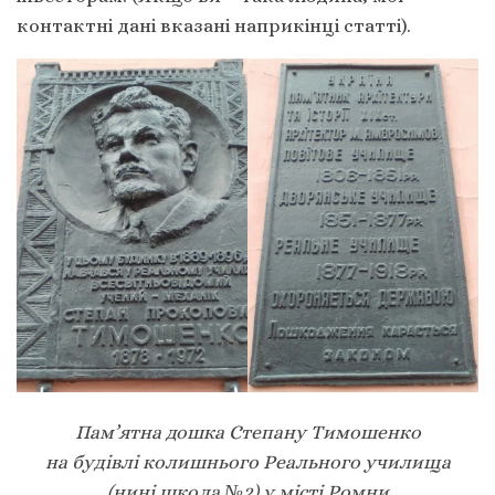
контактні дані вказані наприкінці статті).
Пам’ятна дошка Степану Тимошенко
на
будівлі
колишнього Реального училища
(нині
школа №2
) у місті Ромни