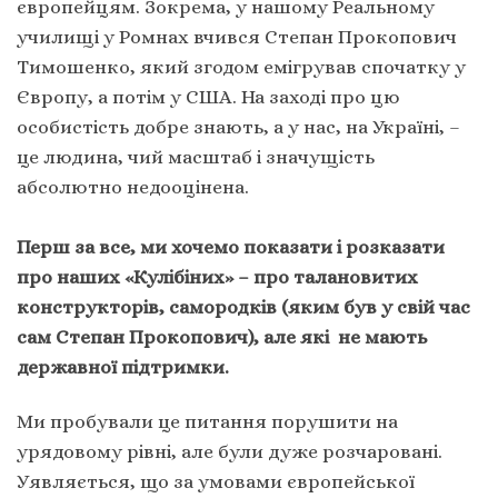
європейцям. Зокрема, у нашому Реальному
училищі у Ромнах вчився Степан Прокопович
Тимошенко, який згодом емігрував спочатку у
Європу, а потім у США. На заході про цю
особистість добре знають, а у нас, на Україні, –
це людина, чий масштаб і значущість
абсолютно недооцінена.
Перш за все, ми хочемо показати і розказати
про наших «Кулібіних» – про талановитих
конструкторів, самородків (яким був у свій час
сам Степан Прокопович), але які не мають
державної підтримки.
Ми пробували це питання порушити на
урядовому рівні, але були дуже розчаровані.
Уявляється, що за умовами європейської