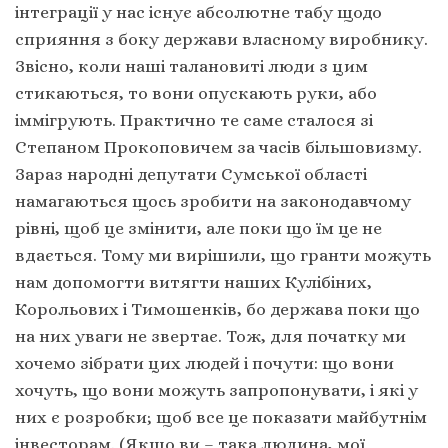
інтеграції у нас існує абсолютне табу щодо
сприяння з боку держави власному виробнику.
Звісно, коли наші талановиті люди з цим
стикаються, то вони опускають руки, або
іммігрують. Практично те саме сталося зі
Степаном Прокоповичем за часів більшовизму.
Зараз народні депутати Сумської області
намагаються щось зробити на законодавчому
рівні, щоб це змінити, але поки що їм це не
вдається. Тому ми вирішили, що гранти можуть
нам допомогти витягти наших Кулібіних,
Корольових і Тимошенків, бо держава поки що
на них уваги не звертає. Тож, для початку ми
хочемо зібрати цих людей і почути: що вони
хочуть, що вони можуть запропонувати, і які у
них є розробки; щоб все це показати майбутнім
інвесторам. (Якщо ви – така людина, мої