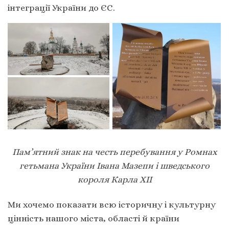
інтеграції України до ЄС.
Пам’ятний знак на честь перебування у Ромнах
гетьмана України Iвана Мазепи і шведського
короля Карла XII
Ми хочемо показати всю історичну і культурну
цінність нашого міста, області й країни