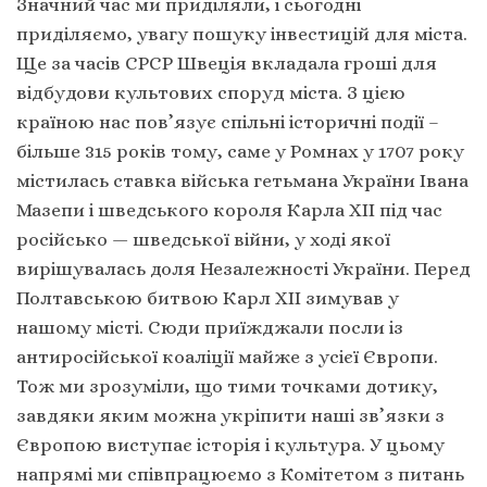
Значний час ми приділяли, і сьогодні
приділяємо, увагу пошуку інвестицій для міста.
Ще за часів СРСР Швеція вкладала гроші для
відбудови культових споруд міста. З цією
країною нас пов’язує спільні історичні події –
більше 315 років тому, саме у Ромнах у 1707 року
містилась ставка війська гетьмана України Iвана
Мазепи і шведського короля Карла XII під час
російсько — шведської війни, у ході якої
вирішувалась доля Незалежності України. Перед
Полтавською битвою Карл XII зимував у
нашому місті. Сюди приїжджали посли із
антиросійської коаліції майже з усієї Європи.
Тож ми зрозуміли, що тими точками дотику,
завдяки яким можна укріпити наші зв’язки з
Європою виступає історія і культура. У цьому
напрямі ми співпрацюємо з Комітетом з питань