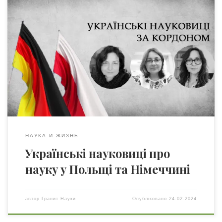
Ділимося з вами враженнями українських науковиць,
які зараз перебувають в інших європейських країнах,
щодо відмінностей в устрої інституту науки та роботи їх
іноземних колег. Статтю також можна прочитати
російською Наталія Доброєр – доцент кафедри
культурології та філософії культуриНаціонального
університету “Одеська політехніка”. З 2022 р.
стипендіатка Польської Академії Наук (Варшава). ORCID
[…]
НАУКА И ЖИЗНЬ
Українські науковиці про
науку у Польщі та Німеччині
автор
Гранит Науки
Опубліковано
24.02.2024