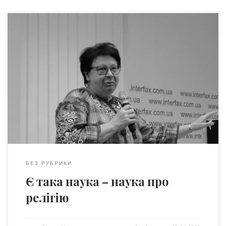
Вашій увазі стаття професорки Людмили Олександрівни
Филипович, у якій вона порушує питання пов’язані з
релігієзнавством в Україні, проте озвучені нею проблеми
не обходять стороною й інші науки…Статтю можна
прочитати російською Людмила Филипович –
релігієзнавиця, докторка філософських наук, провідна
наукова співробітниця Відділу релігієзнавства Інституту
філософії імені Г. С. Сковороди НАН України, професорка
[…]
БЕЗ РУБРИКИ
Є така наука – наука про
релігію