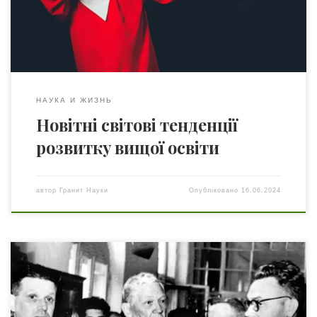
розвитку вітчизняної вищої освіти описані у низці
важливих вітчизняних документів, зокрема, у «Стратегії
розвитку вищої освіти в Україні на 2021–2031 […]
НАУКА И ЖИЗНЬ
Новітні світові тенденції
розвитку вищої освіти
автор
Гранит Науки
Опубліковано
16.06.2024
Такі особистості як Степан Прокопович Тимошенко
змінюють світ. З метою створити умови щоб в Україні
таких людей ставало дедалі більше, ініціативні