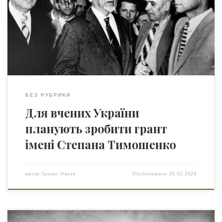
підприємці з Сумської області зараз працюють над
створенням гранту для вчених-конструкторів. Вони
заснували громадське об’єднання «Українська
техноперспектива», яка зараз на фінальному етапі
процесу реєстрації. Один із ініціаторів проекту – […]
БЕЗ РУБРИКИ
Для вчених України
планують зробити грант
імені Степана Тимошенко
автор
Гранит Науки
Опубліковано
26.02.2024