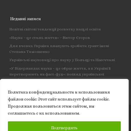
Недавні записи
Новітні світові тенденції розвитку вищої освіти
«Наука – це стиль життя» – Віктор Єгоров
Для вчених України планують зробити грант імені
Степана Тимошенко
Українські науковиці про науку у Польщі та Німеччині
«У Нідерландах наука – це образ життя, а в Україні її
перетворюють на фаст-фуд»: погляд української
професорки
Политика конфиденциальности и использования
файлов сookie: Этот сайт использует файлы cookie.
Продолжая пользоваться этим сайтом, вы
соглашаетесь с их использованием.
© 2026
Granite of science
– Усі права захищено
ПІДПИСКА
Подтвердить