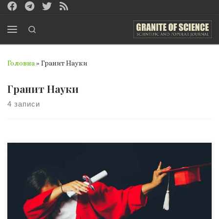
Перейти до вмісту
Search
Меню
Головна
»
Гранит Науки
Гранит Науки
4 записи
Автор – Ольга Василівна Борисова – доктор історичних
наук, професор, професор кафедри історії та суспільно-
економічних дисциплін КЗ «Харківська гуманітарно-
педагогічна академія» Харківської обласної ради Статтю
також можна прочитати російською Загальні тенденції