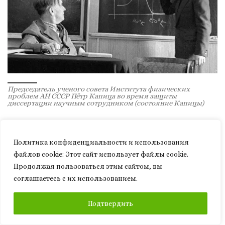
Председатель ученого совета Института физических
проблем АН СССР Пётр Капица во время защиты
диссертации научным сотрудником (состояние Капицы)
Сэр Эрнест учтиво заметил, что «выдаиванию
Политика конфиденциальности и использования
Мондовской лаборатории» пора положить
файлов сookie: Этот сайт использует файлы cookie.
конец, что он уже ждет, как его будут просить
Продолжая пользоваться этим сайтом, вы
«содрать краску со стен его лаборатории»,
соглашаетесь с их использованием.
чтобы покрасить стены в новой лаборатории
Капицы. На что Петр Леонидович «с улыбкой»
ПОДПИСАТЬСЯ
Подтвердить
ответил в следующем письме, что все