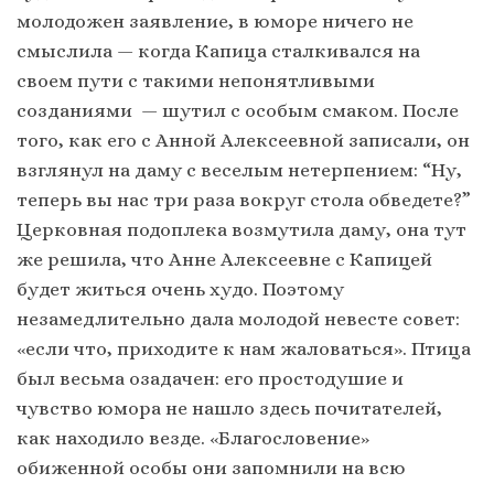
молодожен заявление, в юморе ничего не
смыслила — когда Капица сталкивался на
своем пути с такими непонятливыми
созданиями — шутил с особым смаком. После
того, как его с Анной Алексеевной записали, он
взглянул на даму с веселым нетерпением: “Ну,
теперь вы нас три раза вокруг стола обведете?”
Церковная подоплека возмутила даму, она тут
же решила, что Анне Алексеевне с Капицей
будет житься очень худо. Поэтому
незамедлительно дала молодой невесте совет:
«если что, приходите к нам жаловаться». Птица
был весьма озадачен: его простодушие и
чувство юмора не нашло здесь почитателей,
как находило везде. «Благословение»
обиженной особы они запомнили на всю