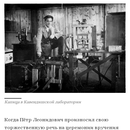
Капица в Кавендишской лаборатории
Когда Пётр Леонидович произносил свою
торжественную речь на церемонии вручения