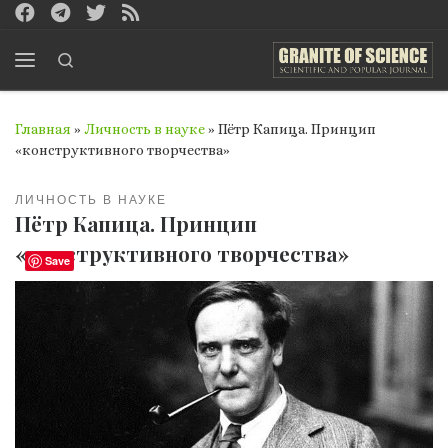
Перейти к содержимому
Search
Меню
Главная
»
Личность в науке
»
Пётр Капица. Принцип
«конструктивного творчества»
ЛИЧНОСТЬ В НАУКЕ
Пётр Капица. Принцип
«конструктивного творчества»
Save