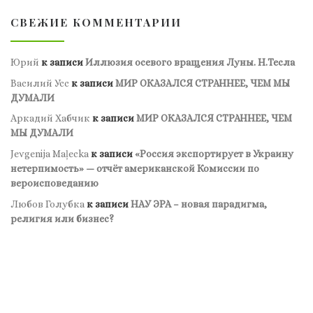
СВЕЖИЕ КОММЕНТАРИИ
Юрий
к записи
Иллюзия осевого вращения Луны. Н.Тесла
Василий Усс
к записи
МИР ОКАЗАЛСЯ СТРАННЕЕ, ЧЕМ МЫ
ДУМАЛИ
Аркадий Хабчик
к записи
МИР ОКАЗАЛСЯ СТРАННЕЕ, ЧЕМ
МЫ ДУМАЛИ
Jevgenija Maļecka
к записи
«Россия экспортирует в Украину
нетерпимость» — отчёт американской Комиссии по
вероисповеданию
Любов Голубка
к записи
НАУ ЭРА – новая парадигма,
религия или бизнес?