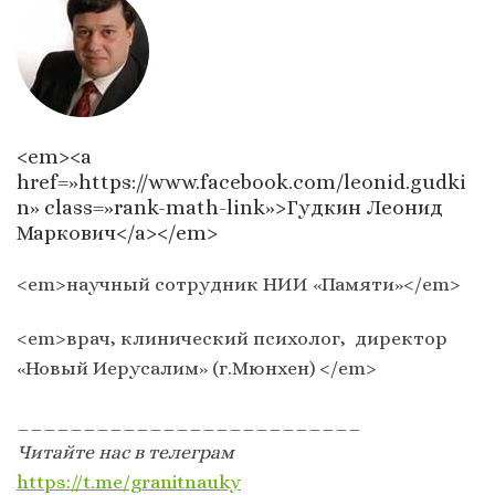
<em><a
href=»https://www.facebook.com/leonid.gudki
n» class=»rank-math-link»>Гудкин Леонид
Маркович</a></em>
<em>научный сотрудник НИИ «Памяти»</em>
<em>врач, клинический психолог, директор
«Новый Иерусалим» (г.Мюнхен) </em>
__________________________
Читайте нас в телеграм
https://t.me/granitnauky