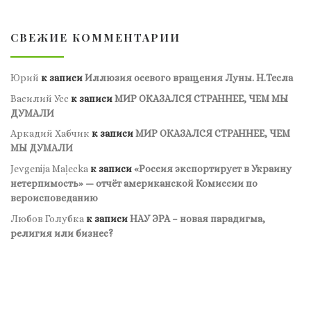
СВЕЖИЕ КОММЕНТАРИИ
Юрий
к записи
Иллюзия осевого вращения Луны. Н.Тесла
Василий Усс
к записи
МИР ОКАЗАЛСЯ СТРАННЕЕ, ЧЕМ МЫ
ДУМАЛИ
Аркадий Хабчик
к записи
МИР ОКАЗАЛСЯ СТРАННЕЕ, ЧЕМ
МЫ ДУМАЛИ
Jevgenija Maļecka
к записи
«Россия экспортирует в Украину
нетерпимость» — отчёт американской Комиссии по
вероисповеданию
Любов Голубка
к записи
НАУ ЭРА – новая парадигма,
религия или бизнес?