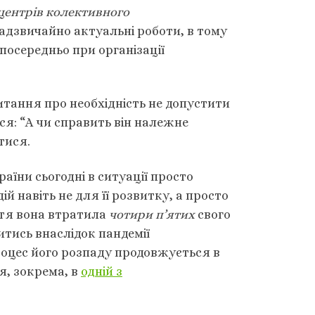
центрів колективного
надзвичайно актуальні роботи, в тому
зпосередньо при організації
питання про необхідність не допустити
я: “А чи справить він належне
тися.
аїни сьогодні в ситуації просто
й навіть не для її розвитку, а просто
ття вона втратила
чотири п’ятих
свого
итись внаслідок пандемії
І процес його розпаду продовжується в
я, зокрема, в
одній з