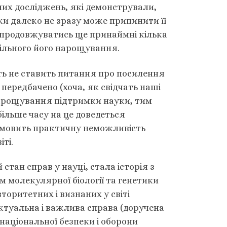
их досліджень, які демонстрували,
ки далеко не зразу може припинити її
е продовжуватись ще принаймні кілька
вільного його нарощування.
іть не ставить питання про посилення
 передбачено (хоча, як свідчать наші
арощування підтримки науки, тим
ільше часу на це доведеться
зумовить практичну неможливість
ті.
тан справ у науці, стала історія з
м молекулярної біології та генетики
торитетних і визнаних у світі
актуальна і важлива справа (доручена
національної безпеки і оборони