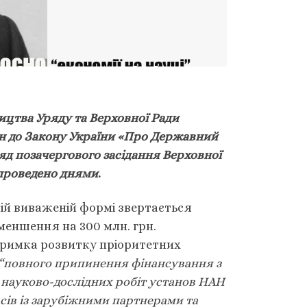
ицтва Уряду та Верховної Ради
ін до Закону України «Про Державний
яд позачергового засідання Верховної
 проведено днями
.
йній виваженій формі звертається
меншення на 300 млн. грн.
тримка розвитку пріоритетних
“повного припинення фінансування з
 науково-дослідних робіт установ НАН
рсів із зарубіжними партнерами та