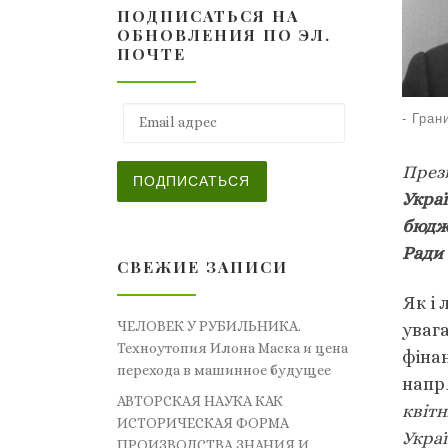
ПОДПИСАТЬСЯ НА
ОБНОВЛЕНИЯ ПО ЭЛ.
ПОЧТЕ
Email адрес
-
Гран
През
ПОДПИСАТЬСЯ
Укра
бюдже
Ради 
СВЕЖИЕ ЗАПИСИ
Як і 
ЧЕЛОВЕК У РУБИЛЬНИКА.
уваг
Техноутопия Илона Маска и цена
фіна
перехода в машинное будущее
напр
АВТОРСКАЯ НАУКА КАК
квітн
ИСТОРИЧЕСКАЯ ФОРМА
Украї
ПРОИЗВОДСТВА ЗНАНИЯ И