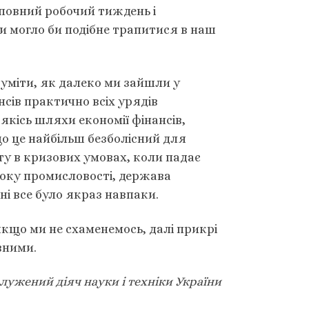
повний робочий тиждень і
Чи могло би подібне трапитися в наш
уміти, як далеко ми зайшли у
нсів практично всіх урядів
якісь шляхи економії фінансів,
о це найбільш безболісний для
ту в кризових умовах, коли падає
боку промисловості, держава
ні все було якраз навпаки.
 якщо ми не схаменемось, далі прикрі
вними.
лужений діяч науки і техніки України