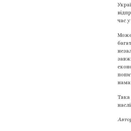
Укра
відпр
час у
Може
багат
незал
завж
еконо
попи
намаг
Така 
насл
Автор