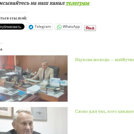
исывайтесь на наш канал
телеграм
ться ссылкой:
Telegram
WhatsApp
ее
Наукова молодь — майбутнє 
Слово для тих, кого хвилює