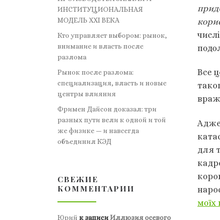
прид
ИНСТИТУЦИОНАЛЬНАЯ
МОДЕЛЬ XXI ВЕКА
кори
числі
Кто управляет выбором: рынок,
внимание и власть после
подо
разлома
Все ц
Рынок после разлома:
специализация, власть и новые
тако
центры влияния
враж
Фримен Дайсон доказал: три
разных пути вели к одной и той
Адже 
же физике — и навсегда
катас
объединил КЭД
для т
кадро
корон
СВЕЖИЕ
КОММЕНТАРИИ
наро
моїх 
Юрий
к записи
Иллюзия осевого