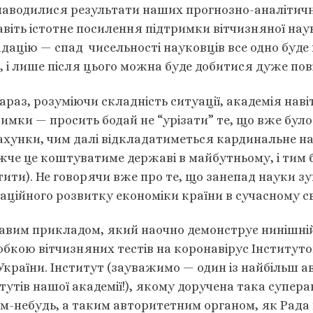
наводилися результати наших прогнозно-аналітичн
авіть істотне посилення підтримки вітчизняної нау
адацію — спад чисельності науковців все одно буд
в, і лише після цього можна буде добитися дуже по
араз, розуміючи складність ситуації, академія нав
имки — просить бодай не “урізати” те, що вже було
ахунки, чим далі відкладатиметься кардинальне н
жче це коштуватиме державі в майбутньому, і тим б
тити). Не говорячи вже про те, що занепад науки 
аційного розвитку економіки країни в сучасному сві
вим прикладом, який наочно демонструє нинішній с
бкою вітчизняних тестів на коронавірус Інституто
країни. Інститут (зауважимо — один із найбільш ав
тутів нашої академії!), якому доручена така супер
им-небудь, а таким авторитетним органом, як Рада 