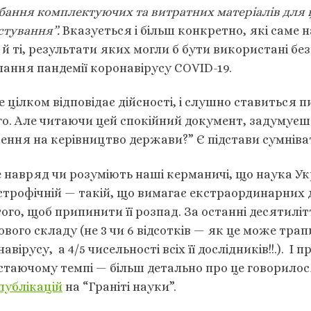
бання комплектуючих та витратних матеріалів для 
стування”.
Вказується і більш конкретно, які саме 
 й ті, результати яких могли б бути використані бе
лання пандемії коронавірусу COVID-19.
е цілком відповідає дійсності, і слушно ставиться 
го. Але читаючи цей спокійний документ, задумуєшс
ення на керівництво держави?” Є підстави сумніва
навряд чи розуміють наші керманичі, що наука Укр
трофічній — такій, що вимагає екстраординарних ді
ого, щоб припинити її розпад. За останні десятилі
вого складу (не 3 чи 6 відсотків — як це може трап
авірусу, а 4/5 чисельності всіх її дослідників!!.). 
стаючому темпі — більш детально про це говорилос
публікацій
на “Граніті науки”.