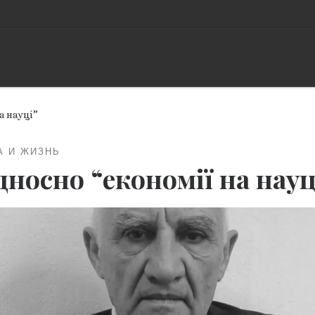
а науці”
А И ЖИЗНЬ
дносно “економії на науц