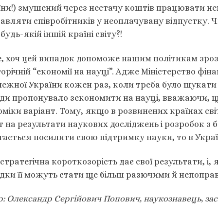
їни!) змушений через нестачу коштів працювати не
авляти співробітників у неоплачувану відпустку. 
 будь-якій іншій країні світу?!
, хоч цей випадок допоможе нашим політикам зроз
орічній “економії на науці”. Адже Міністерство фіна
ежної України кожен раз, коли треба було шукати 
ди пропонувало зекономити на науці, вважаючи, щ
міки варіант. Тому, якщо в розвинених країнах сві
т на результати наукових досліджень і розробок з 
ається посилити свою підтримку науки, то в Украї
стратегічна короткозорість дає свої результати, і,
ідки її можуть стати ще більш разючими й непопра
: Олександр Сергійович Попович, наукознавець, зас