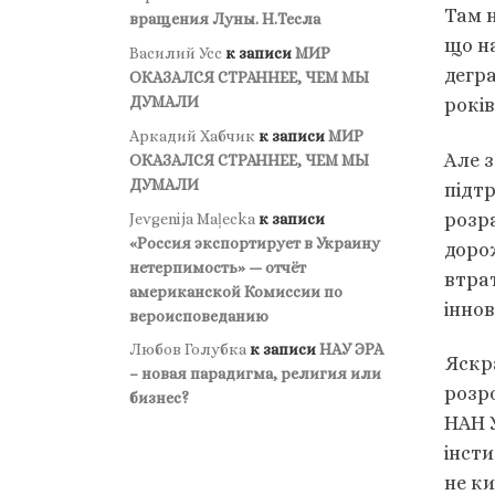
Там 
вращения Луны. Н.Тесла
що н
Василий Усс
к записи
МИР
дегр
ОКАЗАЛСЯ СТРАННЕЕ, ЧЕМ МЫ
ДУМАЛИ
рокі
Аркадий Хабчик
к записи
МИР
Але з
ОКАЗАЛСЯ СТРАННЕЕ, ЧЕМ МЫ
ДУМАЛИ
підтр
розр
Jevgenija Maļecka
к записи
«Россия экспортирует в Украину
доро
нетерпимость» — отчёт
втра
американской Комиссии по
іннов
вероисповеданию
Любов Голубка
к записи
НАУ ЭРА
Яскра
– новая парадигма, религия или
розро
бизнес?
НАН У
інсти
не к