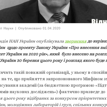
ит Науки
|
Опубликовано
01.04.2020
идія НАН України опублікувала
звернення
до керівн
їни щодо проекту Закону України «Про внесення зм
т України на 2020 рік», який було внесено на розгл
України 30 березня цього року і розгляд якого буде
личить такій поважній організації, у ньому в спокі
а на те, що прийняття запропонованого Мінфіном з
нсування академії (за бюджетною програмою «Під
ямів наукових досліджень») фактично призведе до
я цього року відібраних за конкурсом пріоритетних
ни, молодіжних лабораторій і груп, спільних конку