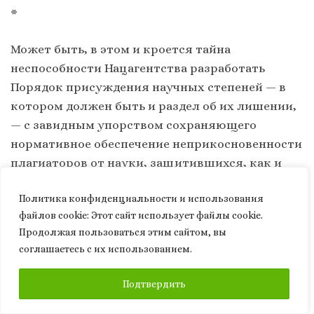
*
Может быть, в этом и кроется тайна
неспособности Нацагентства разработать
Порядок присуждения научных степеней — в
котором должен быть и раздел об их лишении,
— с завидным упорством сохраняющего
нормативное обеспечение неприкосновенности
плагиаторов от науки, защитившихся, как и
А.Длугопольский, до 06.09.2014? Разработка
Политика конфиденциальности и использования
отдельного Порядка лишения научных
файлов сookie: Этот сайт использует файлы cookie.
степеней не предусмотрена
Продолжая пользоваться этим сайтом, вы
институциональными полномочиями НАЗЯВО,
соглашаетесь с их использованием.
определенными ст.18 закона «О высшем
образовании».
ПОДПИСАТЬСЯ
Подтвердить
Так, что снова,
как и при Кириленко-Гриневич
,