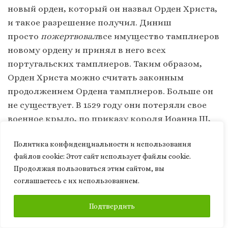
новый орден, который он назвал Орден Христа,
и такое разрешение получил. Диниш
просто
пожертвовал
все имущество тамплиеров
новому ордену и принял в него всех
португальских тамплиеров. Таким образом,
Орден Христа можно считать законным
продолжением Ордена тамплиеров. Больше он
не существует. В 1529 году они потеряли свое
военное крыло, по приказу короля Иоанна III,
что многие описывают как причину коллапса
Политика конфиденциальности и использования
Португальской империи: мы потеряли этих
файлов сookie: Этот сайт использует файлы cookie.
воинствующих монахов.
Продолжая пользоваться этим сайтом, вы
соглашаетесь с их использованием.
Это все хорошо, это история, я не могу
дебатировать историю. Но то, что началось
ПОДПИСАТЬСЯ
Подтвердить
потом – все эти тамплиерско-масонские
ассоциации, якобы именно они основали