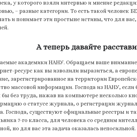
века, у которого взяли интервью и мнение редакц
рвью, – разные категории. То есть такой человек Б
чать и понимает эти простыне истины, что для вас
чей.
А теперь давайте расставим 
аемые академики НАНУ. Обращаем ваше внимание н
рнет-ресурс как вы изволили выразиться, а европ
ние, зарегистрированное на территории Европейск
ство массовой информации. Господа из НАНУ, если 
ы бы без труда, нажав на компьютере несколько кн
рмацию о статусе журнала, о регистрации журнал
а. Господа, существуют официальные реестры и та
ьника 7-го класса, для человека со средним интел
ной, но для вас эта задача оказалась непосильной.