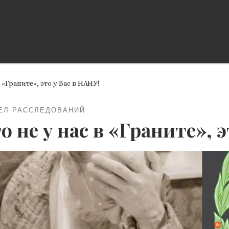
в «Граните», это у Вас в НАНУ!
ЕЛ РАССЛЕДОВАНИЙ
о не у нас в «Граните», 