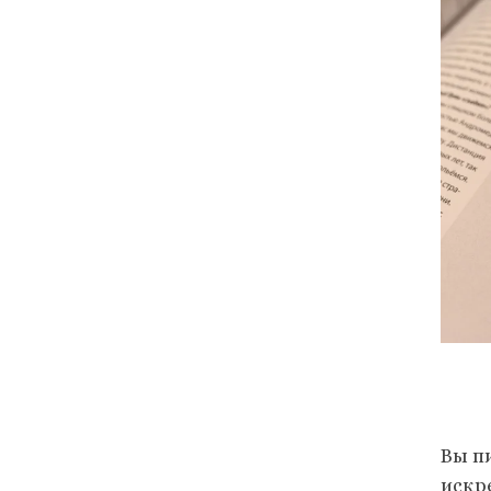
Вы п
искр