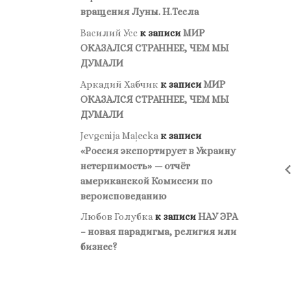
вращения Луны. Н.Тесла
Василий Усс
к записи
МИР
ОКАЗАЛСЯ СТРАННЕЕ, ЧЕМ МЫ
ДУМАЛИ
Аркадий Хабчик
к записи
МИР
ОКАЗАЛСЯ СТРАННЕЕ, ЧЕМ МЫ
ДУМАЛИ
Jevgenija Maļecka
к записи
«Россия экспортирует в Украину
нетерпимость» — отчёт
американской Комиссии по
вероисповеданию
Любов Голубка
к записи
НАУ ЭРА
– новая парадигма, религия или
бизнес?