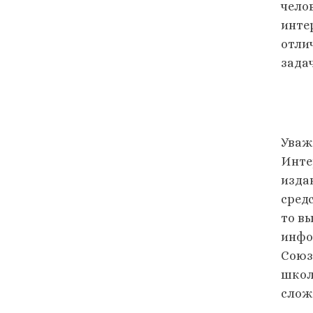
чело
инте
отли
зада
Уваж
Инте
изда
сред
то в
инфо
Союз
школ
слож