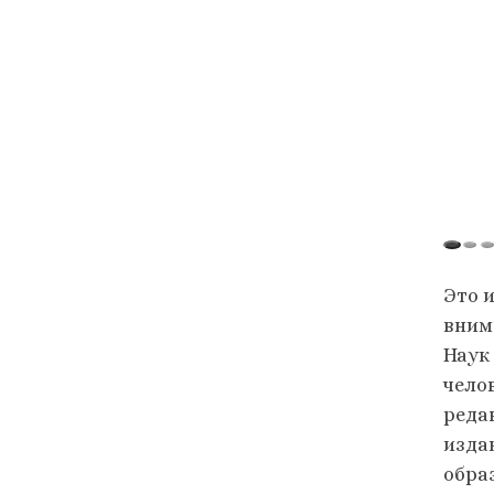
Это 
вним
Наук
чело
реда
изда
обра