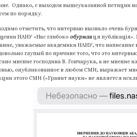
ине. Однако, с выходом вышеуказанной петиции нам
всем по порядку.
ходимо отметить, что интервью вызвало очень бур
щении НАНУ «Нас глибоко
обурила
ця публікація».
ание, уважаемые академики НАНУ, что написание в
довольно глупый по причине того, что это интервь
сано мнение господина В. Гончарука, а не мнение 
рвью, опубликованное в любом СМИ, выражает мне
кции этого СМИ («Гранит науки» не является иск