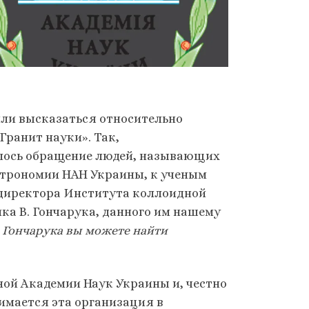
или высказаться относительно
Гранит науки». Так,
лось обращение людей, называющих
строномии НАН Украины, к ученым
 директора Института коллоидной
ка В. Гончарука, данного им нашему
. Гончарука вы можете найти
ой Академии Наук Украины и, честно
нимается эта организация в