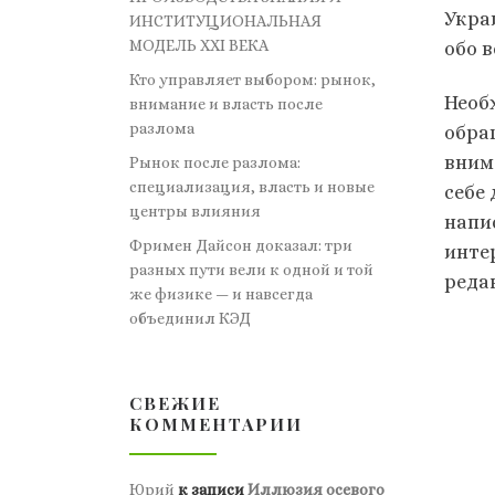
Укра
ИНСТИТУЦИОНАЛЬНАЯ
МОДЕЛЬ XXI ВЕКА
обо 
Кто управляет выбором: рынок,
Необ
внимание и власть после
разлома
обра
вним
Рынок после разлома:
специализация, власть и новые
себе 
центры влияния
напи
Фримен Дайсон доказал: три
инте
разных пути вели к одной и той
реда
же физике — и навсегда
объединил КЭД
СВЕЖИЕ
КОММЕНТАРИИ
Юрий
к записи
Иллюзия осевого