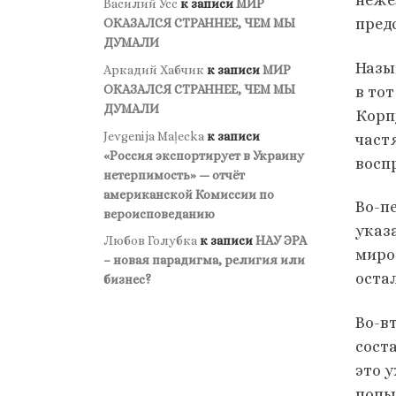
неже
Василий Усс
к записи
МИР
пред
ОКАЗАЛСЯ СТРАННЕЕ, ЧЕМ МЫ
ДУМАЛИ
Назыв
Аркадий Хабчик
к записи
МИР
ОКАЗАЛСЯ СТРАННЕЕ, ЧЕМ МЫ
в то
ДУМАЛИ
Корп
Jevgenija Maļecka
к записи
част
«Россия экспортирует в Украину
восп
нетерпимость» — отчёт
американской Комиссии по
Во-п
вероисповеданию
указ
Любов Голубка
к записи
НАУ ЭРА
мироз
– новая парадигма, религия или
оста
бизнес?
Во-в
сост
это 
попы