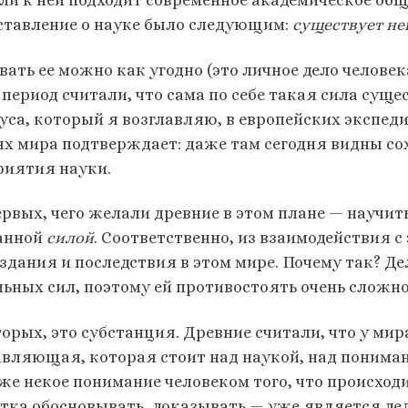
ли к ней подходит современное академическое общес
ставление о науке было следующим:
существует нек
ать ее можно как угодно (это личное дело человека
т период считали, что сама по себе такая сила сущ
уса, который я возглавляю, в европейских экспеди
ях мира подтверждает: даже там сегодня видны с
риятия науки.
ервых, чего желали древние в этом плане — научит
анной
силой
. Соответственно, из взаимодействия с
дания и последствия в этом мире. Почему так? Дело
льных сил, поэтому ей противостоять очень сложн
торых, это субстанция. Древние считали, что у ми
авляющая, которая стоит над наукой, над пониман
уже некое понимание человеком того, что происходи
тка обосновывать, доказывать — уже является дел