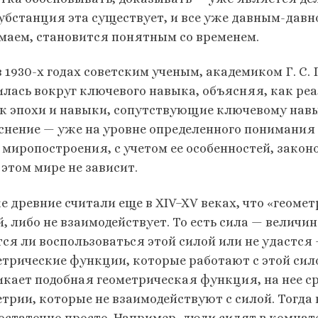
субстанция эта существует, и все уже давным-давно
маем, становится понятным со временем.
в 1930-х годах советским ученым, академиком Г. С.
илась вокруг ключевого навыка, объясняя, как ре
к эпохи и навыки, сопутствующие ключевому навык
снение — уже на уровне определенного понимания 
миропостроения, с учетом ее особенностей, законов
 этом мире не зависит.
е древние считали еще в XIV–XV веках, что «геомет
, либо не взаимодействует. То есть сила — величин
тся ли воспользоваться этой силой или не удастся 
етрические функции, которые работают с этой сило
икает подобная геометрическая функция, на нее сра
етрии, которые не взаимодействуют с силой. Тогда
остаточно просто. Например, люди сидят в комнате