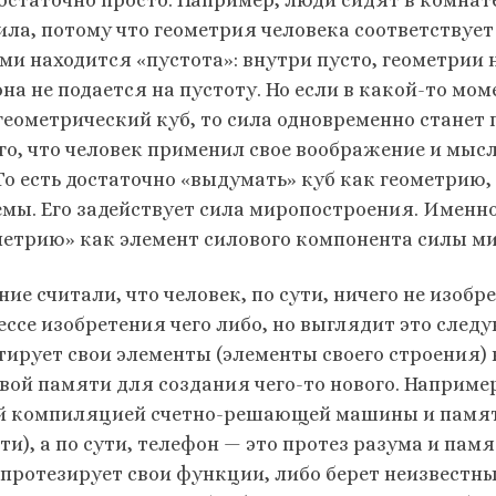
сила, потому что геометрия человека соответствуе
ми находится «пустота»: внутри пусто, геометрии н
она не подается на пустоту. Но если в какой-то мо
геометрический куб, то сила одновременно станет п
ого, что человек применил свое воображение и мыс
 То есть достаточно «выдумать» куб как геометрию,
емы. Его задействует сила миропостроения. Именн
метрию» как элемент силового компонента силы м
ие считали, что человек, по сути, ничего не изобре
ессе изобретения чего либо, но выглядит это след
тирует свои элементы (элементы своего строения) 
вой памяти для создания чего-то нового. Наприме
й компиляцией счетно-решающей машины и памяти 
и), а по сути, телефон — это протез разума и пам
 протезирует свои функции, либо берет неизвестн