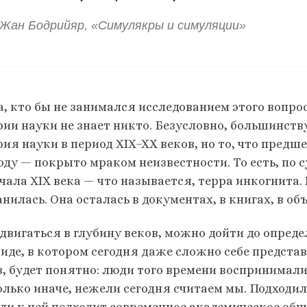
Жан Бодрийяр, «Симулякры и симуляции»
а, кто бы не занимался исследованием этого вопро
рии науки не знает никто. Безусловно, большинств
рия науки в период XIX–XX веков, но то, что пред
оду — покрыто мраком неизвестности. То есть, по с
чала XIX века — что называется, терра инкогнита. 
нилась. Она осталась в документах, в книгах, в о
двигаться в глубину веков, можно дойти до опреде
виде, в котором сегодня даже сложно себе представ
в, будет понятно: люди того времени воспринимал
олько иначе, нежели сегодня считаем мы. Подходил