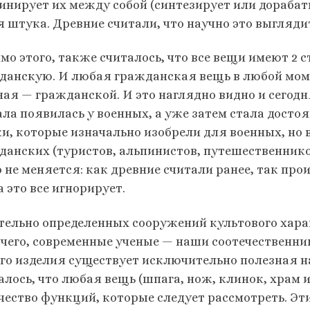
инирует их между собой (синтезирует или дорабаты
я штука. Древние считали, что научно это выгляди
мо этого, также считалось, что все вещи имеют 2 
данскую. И любая гражданская вещь в любой моме
ная — гражданской. И это наглядно видно и сегодн
ала появилась у военных, а уже затем стала дост
и, которые изначально изобрели для военных, но 
данских (туристов, альпинистов, путешественников
о не меняется: как древние считали ранее, так про
а это все игнорирует.
тельно определенных сооружений культового харак
очего, современные ученые — наши соотечественни
го изделия существует исключительно полезная наг
алось, что любая вещь (шпага, нож, клинок, храм 
чество функций, которые следует рассмотреть. Эт