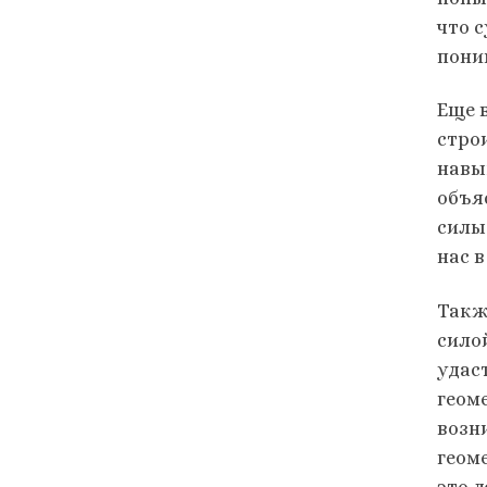
что 
пони
Еще 
стро
навы
объя
силы 
нас в
Такж
силой
удас
геом
возн
геом
это д