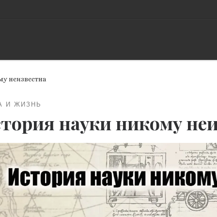
му неизвестна
А И ЖИЗНЬ
тория науки никому неи