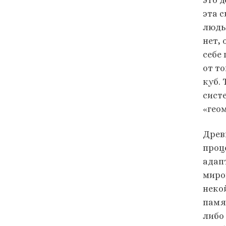
эта 
людь
нет, 
себе 
от т
куб.
сист
«гео
Древн
проц
адап
миро
неко
памят
либо