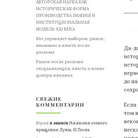
АВТОРСКАЯ НАУКА КАК
ИСТОРИЧЕСКАЯ ФОРМА
ПРОИЗВОДСТВА ЗНАНИЯ И
ИНСТИТУЦИОНАЛЬНАЯ
МОДЕЛЬ XXI ВЕКА
Кто управляет выбором: рынок,
внимание и власть после
Да-д
разлома
исто
Рынок после разлома:
исто
специализация, власть и новые
пери
центры влияния
до на
сохра
СВЕЖИЕ
КОММЕНТАРИИ
Если 
том 
веко
Юрий
к записи
Иллюзия осевого
неск
вращения Луны. Н.Тесла