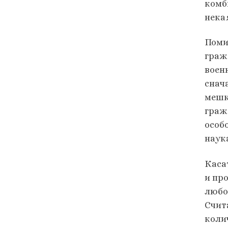
комб
нека
Поми
граж
воен
снач
мешк
граж
особ
наук
Каса
и пр
любо
Счит
коли