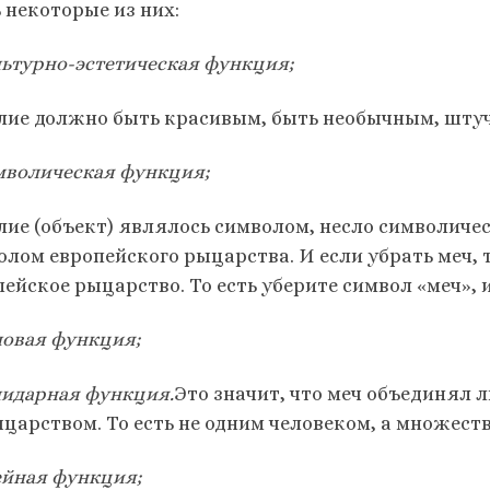
 некоторые из них:
ультурно-эстетическая функция;
лие должно быть красивым, быть необычным, штуч
имволическая функция;
лие (объект) являлось символом, несло символич
олом европейского рыцарства. И если убрать меч, 
ейское рыцарство. То есть уберите символ «меч», 
иловая функция;
олидарная функция.
Это значит, что меч объединял 
ыцарством. То есть не одним человеком, а множест
дейная функция;