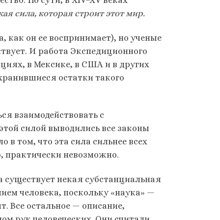
тво. По сути, в XIV–XV веках
ая сила, которая строит этот мир.
, как он ее воспринимает), но ученые
ествует. И работа Экспедиционного
циях, в Мексике, в США и в других
охранившиеся остатки такого
ься взаимодействовать с
 этой силой выводились все законы
 в том, что эта сила сильнее всех
о, практически невозможно.
ра существует некая субстанциальная
ием человека, поскольку «наука» —
т. Все остальное — описание,
ом рук человеческих. Они считали,