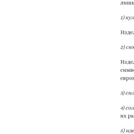
лишь
1) к
Изде
2) с
Изде
симв
европ
3) с
4) с
их р
5) и