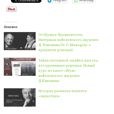
Telegram
WhatsApp
Похожее
От Шума к Предвзятости.
Интервью нобелевского лауреата
Д. Канемана Dr. О. Мальцеву о
принятии решений
Тайна системной ошибки для тех,
кто принимает решения. Новый
курс по книге «Шум»
нобелевского лауреата
Д.Канемана
История развития понятия
«эвристика»