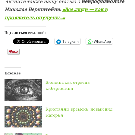
Читайте также нашу статью о
нейрофизиологе
Николае Бернштейне:
«Все люди — как в
проявитель опущены…»
Поделиться ссылкой:
Telegram
WhatsApp
Похожее
Бионика как отрасль
кибернетики
Кристаллы времени: новый вид
материи