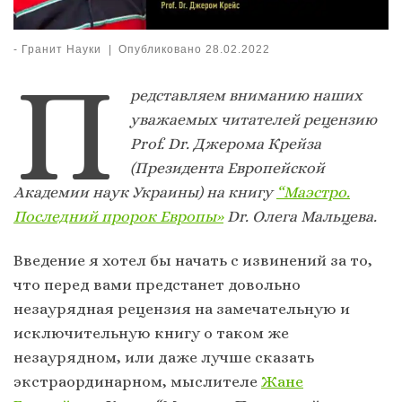
-
Гранит Науки
|
Опубликовано
28.02.2022
П
редставляем вниманию наших
уважаемых читателей рецензию
Prof. Dr. Джерома Крейза
(Президента Европейской
Академии наук Украины) на книгу
“Маэстро.
Последний пророк Европы»
Dr. Олега Мальцева.
Введение я хотел бы начать с извинений за то,
что перед вами предстанет довольно
незаурядная рецензия на замечательную и
исключительную книгу о таком же
незаурядном, или даже лучше сказать
экстраординарном, мыслителе
Жане