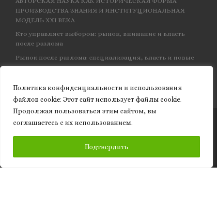
АВТОРСКАЯ НАУКА КАК ИСТОРИЧЕСКАЯ ФОРМА
ПРОИЗВОДСТВА ЗНАНИЯ И ИНСТИТУЦИОНАЛЬНАЯ
МОДЕЛЬ XXI ВЕКА
Кто управляет выбором: рынок, внимание и власть
после разлома
Рынок после разлома: специализация, власть и новые
центры влияния
Политика конфиденциальности и использования
файлов сookie: Этот сайт использует файлы cookie.
Продолжая пользоваться этим сайтом, вы
соглашаетесь с их использованием.
© 2026
Granite of science
– Все права защищены
ПОДПИСАТЬСЯ
Подтвердить