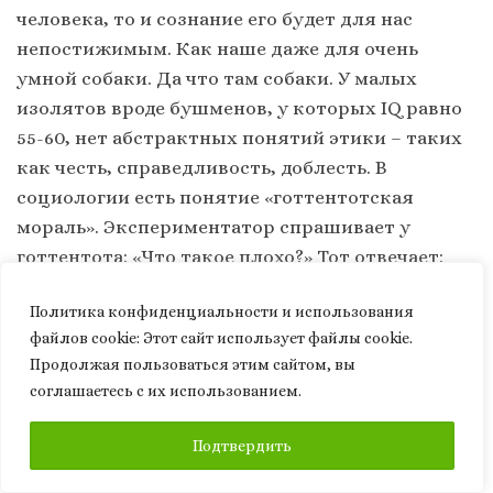
человека, то и сознание его будет для нас
непостижимым. Как наше даже для очень
умной собаки. Да что там собаки. У малых
изолятов вроде бушменов, у которых IQ равно
55-60, нет абстрактных понятий этики – таких
как честь, справедливость, доблесть. В
социологии есть понятие «готтентотская
мораль». Экспериментатор спрашивает у
готтентота: «Что такое плохо?» Тот отвечает:
«Плохо – когда сосед нападёт на меня, отнимет
Политика конфиденциальности и использования
скот и жену» – «А хорошо?» – «А хорошо, когда я
файлов сookie: Этот сайт использует файлы cookie.
у соседа отниму его скот и жену».
Продолжая пользоваться этим сайтом, вы
соглашаетесь с их использованием.
В Саудах их фактический правитель —
Мохаммед Салман ибн Сауд заказал робота.
ПОДПИСАТЬСЯ
Подтвердить
Назвали София и дали ей гражданство
Саудовской Аравии. По мимике пока ей нет