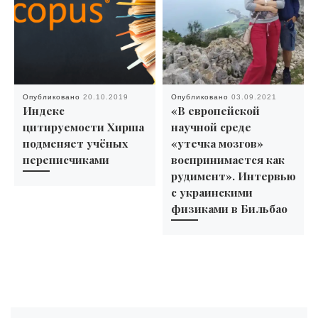
Опубликовано
20.10.2019
Опубликовано
03.09.2021
Индекс
«В европейской
цитируемости Хирша
научной среде
подменяет учёных
«утечка мозгов»
переписчиками
воспринимается как
рудимент». Интервью
с украинскими
физиками в Бильбао