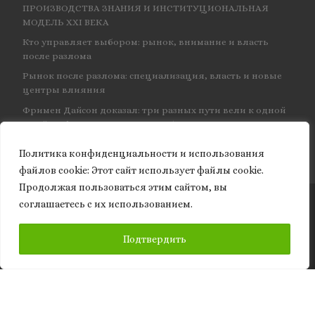
ПРОИЗВОДСТВА ЗНАНИЯ И ИНСТИТУЦИОНАЛЬНАЯ
МОДЕЛЬ XXI ВЕКА
Кто управляет выбором: рынок, внимание и власть
после разлома
Рынок после разлома: специализация, власть и новые
центры влияния
Фримен Дайсон доказал: три разных пути вели к одной
и той же физике — и навсегда объединил КЭД
Политика конфиденциальности и использования
файлов сookie: Этот сайт использует файлы cookie.
Продолжая пользоваться этим сайтом, вы
соглашаетесь с их использованием.
© 2026
Granite of science
– Все права защищены
ПОДПИСАТЬСЯ
Подтвердить