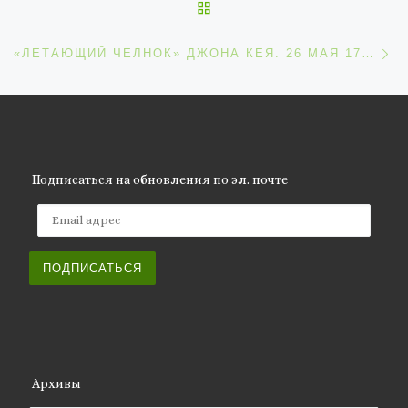
ОБРАТНО К СПИСКУ ЗАП
С
«ЛЕТАЮЩИЙ ЧЕЛНОК» ДЖОНА КЕЯ. 26 МАЯ 1733 ГОДА ОН ПОЛУЧИЛ ПАТЕНТ
Подписаться на обновления по эл. почте
Email адрес
ПОДПИСАТЬСЯ
Архивы