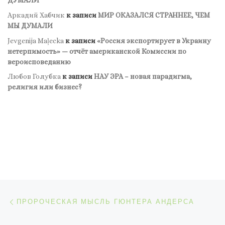
ДУМАЛИ
Аркадий Хабчик
к записи
МИР ОКАЗАЛСЯ СТРАННЕЕ, ЧЕМ
МЫ ДУМАЛИ
Jevgenija Maļecka
к записи
«Россия экспортирует в Украину
нетерпимость» — отчёт американской Комиссии по
вероисповеданию
Любов Голубка
к записи
НАУ ЭРА – новая парадигма,
религия или бизнес?
Навигация по записям
Предыдущая запись
ПРОРОЧЕСКАЯ МЫСЛЬ ГЮНТЕРА АНДЕРСА