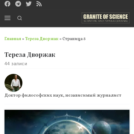
Перейти к содержимому
Search
Меню
Главная
»
Тереза Дворжак
»
Страница 5
Тереза Дворжак
44 записи
Доктор философских наук, независимый журналист
(из старого доброго дневника) 15.03.2237 Идея создания