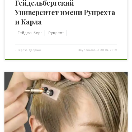
Гейдельбергский
Университет имени Рупрехта
и Карла
Гейдельберг
Рупрехт
-
Тереза Дворжак
Опубликовано
30.04.2019
Ум – как компьютер? Можно подумать, что это идея
принадлежит промышляющему технологиями 21
веку? Серьёзно? Сомнительно? И можно ли вообще
поднимать «дамоклов меч» на столь знатное и широко
известное заявление? Эта статья о том, как лишний раз
убедиться, что всё новое — просто хорошо забытое
старое. Неплохой повод вспомнить фамилии […]