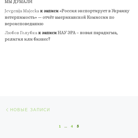
МЫ ДУМАЛИ
Jevgenija Maļecka
к записи
«Россия экспортирует в Украину
нетерпимость» — отчёт американской Комиссии по
вероисповеданию
Любов Голубка
к записи
НАУ ЭРА – новая парадигма,
религия или бизнес?
Навигация по записям
Новые записи
НОВЫЕ ЗАПИСИ
1
…
4
5