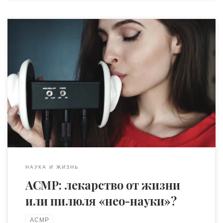
Здравствуйте, мой хороший, мой дорогой!… Как же я
рада нашей встрече! Присаживайтесь… нет-нет,
погодите минутку, не торопитесь, телефон вам не
понадобится… присядьте, выдохните…закройте глаза и
слушайте мой голос…сейчас я возьму расчёску и
плавными, мягкими, неторопливыми движениями
проведу деревянной расчёской, пахнущей канадским
клёном, по вашей уставшей от груза забот голове…а
затем […]
НАУКА И ЖИЗНЬ
АСМР: лекарство от жизни
или пилюля «нео-науки»?
АСМР