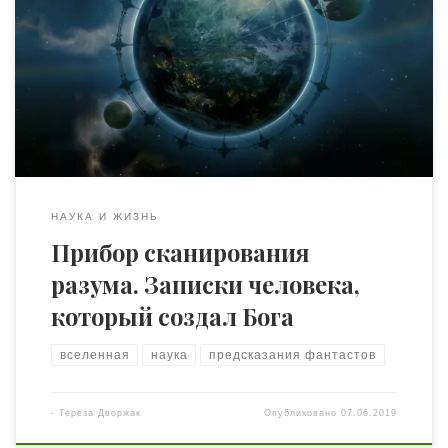
разума вселенной не даёт покоя. Я должен найти
способы, как это сделать! Если до меня никто не решал
таких задач, ещё не значит, что это невозможно…
17.04.2238 Я точно знаю, как его назову. «Эльбрус» —
электронная система биологического системного
территориального управления и контроля. […]
НАУКА И ЖИЗНЬ
Прибор сканирования
разума. Записки человека,
который создал Бога
вселенная
наука
предсказания фантастов
-
Тереза Дворжак
Опубликовано
07.06.2019