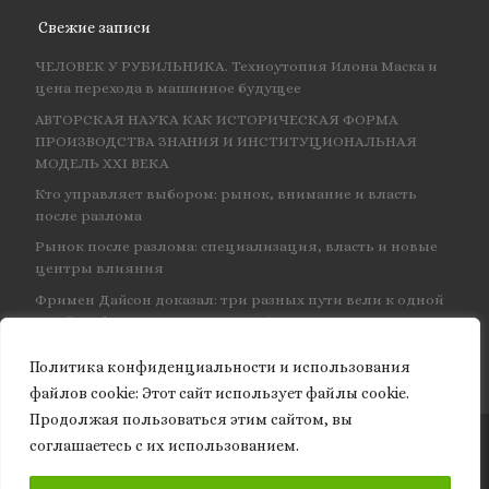
Свежие записи
ЧЕЛОВЕК У РУБИЛЬНИКА. Техноутопия Илона Маска и
цена перехода в машинное будущее
АВТОРСКАЯ НАУКА КАК ИСТОРИЧЕСКАЯ ФОРМА
ПРОИЗВОДСТВА ЗНАНИЯ И ИНСТИТУЦИОНАЛЬНАЯ
МОДЕЛЬ XXI ВЕКА
Кто управляет выбором: рынок, внимание и власть
после разлома
Рынок после разлома: специализация, власть и новые
центры влияния
Фримен Дайсон доказал: три разных пути вели к одной
и той же физике — и навсегда объединил КЭД
Политика конфиденциальности и использования
файлов сookie: Этот сайт использует файлы cookie.
Продолжая пользоваться этим сайтом, вы
соглашаетесь с их использованием.
© 2026
Granite of science
– Все права защищены