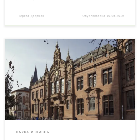
-
Тереза Дворжак
Опубликовано
10.05.2019
Одним из самых престижных университетов в Европе
является Гейдельбергский университет имени
Рупрехта и Карла, расположенный на немецкой земле
Баден-Вюртемберг. Он входит в топ-50 университетов
мира и позиционирует себя как государственный
исследовательский университет, который активно
взаимодействует с разными организациями и
институциями города, формируя прекрасную среду
для ученых по всему миру. Является […]
НАУКА И ЖИЗНЬ