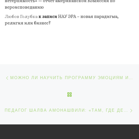
нетерпимость» — отчёт американской Комиссии по
вероисповеданию
Любов Голубка
к записи
НАУ ЭРА – новая парадигма,
религия или бизнес?
Навигация по записям
Предыдущая запись
МОЖНО ЛИ НАУЧИТЬ ПРОГРАММУ ЭМОЦИЯМ И ПОЛНОМУ ПОНИМАНИЮ ЧЕЛОВЕКА
ОБРАТНО К СПИСКУ ЗАП
С
ПЕДАГОГ ШАЛВА АМОНАШВИЛИ: «ТАМ, ГДЕ ДЕТИ НЕ ЛЮБЯТ СВОИХ УЧИТЕЛЕЙ, ОБЯЗАТЕЛЬНО БУДУТ ПРОБЛЕМЫ»