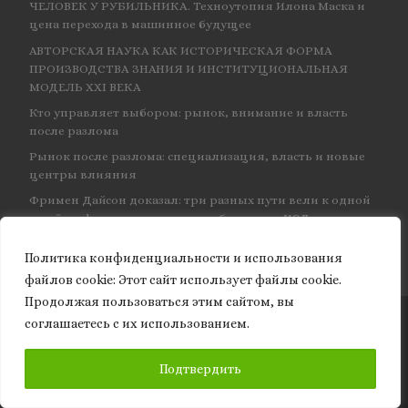
ЧЕЛОВЕК У РУБИЛЬНИКА. Техноутопия Илона Маска и
цена перехода в машинное будущее
АВТОРСКАЯ НАУКА КАК ИСТОРИЧЕСКАЯ ФОРМА
ПРОИЗВОДСТВА ЗНАНИЯ И ИНСТИТУЦИОНАЛЬНАЯ
МОДЕЛЬ XXI ВЕКА
Кто управляет выбором: рынок, внимание и власть
после разлома
Рынок после разлома: специализация, власть и новые
центры влияния
Фримен Дайсон доказал: три разных пути вели к одной
и той же физике — и навсегда объединил КЭД
Политика конфиденциальности и использования
файлов сookie: Этот сайт использует файлы cookie.
Продолжая пользоваться этим сайтом, вы
соглашаетесь с их использованием.
© 2026
Granite of science
– Все права защищены
ПОДПИСАТЬСЯ
Подтвердить