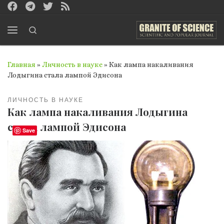
Перейти к содержимому
Search
Меню
Главная
»
Личность в науке
»
Как лампа накаливания
Лодыгина стала лампой Эдисона
ЛИЧНОСТЬ В НАУКЕ
Как лампа накаливания Лодыгина
стала лампой Эдисона
Save