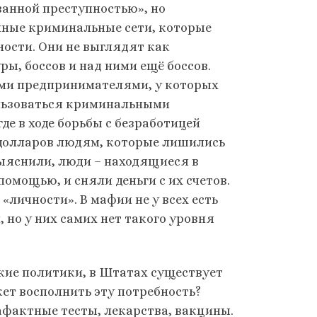
ванной преступностью», но
нные криминальные сети, которые
ости. Они не выглядят как
ы, боссов и над ними ещё боссов.
ыми предпринимателями, у которых
ользоваться криминальными
де в ходе борьбы с безработицей
долларов людям, которые лишились
выяснили, люди – находящиеся в
омощью, и сняли деньги с их счетов.
«личности». В мафии не у всех есть
 но у них самих нет такого уровня
ские политики, в Штатах существует
ет восполнить эту потребность?
фактные тесты, лекарства, вакцины.