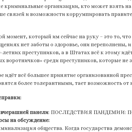
е криминальные организации, кто может взять на с
ше связей и возможности коррумпировать правите
ой момент, который им сейчас на руку – это то, чт
щениях нет заботы о здоровье, они переполнены, и
0-летних преступников, а в Штатах всё к этому идё
ых воротничков» среди преступников, которые не 
ре идёт всё большее принятие организованной прест
овятся более толерантными, тает возможность от 
справки:
 вчерашней панели
: ПОСЛЕДСТВИЯ ПАНДЕМИИ: 
осы на обсуждение:
иминализация общества. Когда государства демон