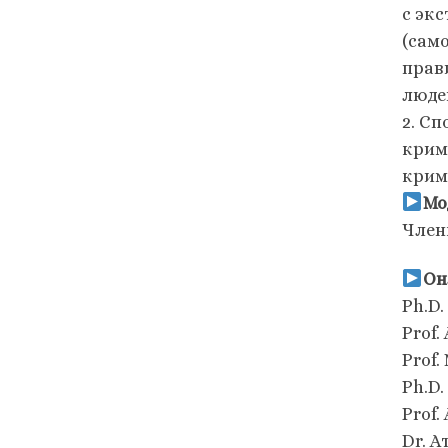
с эк
(сам
прави
люде
2. С
крим
крим
Мо
Член
Он
Ph.D.
Prof
Prof
Ph.D
Prof
Dr. 