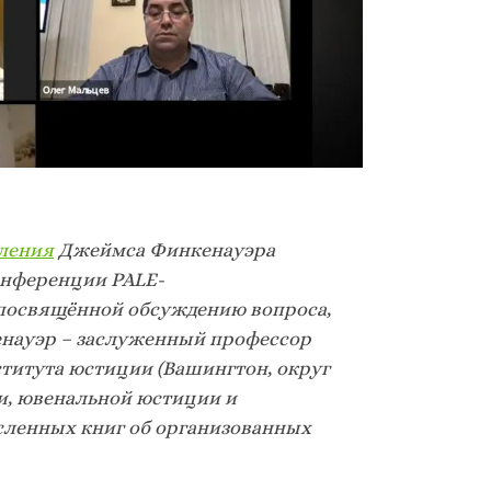
ления
Джеймса Финкенауэра
онференции PALE-
 посвящённой обсуждению вопроса,
енауэр – заслуженный профессор
ститута юстиции (Вашингтон, округ
ми, ювенальной юстиции и
сленных книг об организованных