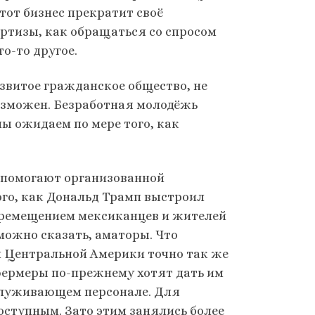
от бизнес прекратит своё
пертизы, как обращаться со спросом
то-то другое.
азвитое гражданское общество, не
возможен. Безработная молодёжь
мы ожидаем по мере того, как
и помогают организованной
ого, как Дональд Трамп выстроил
перемещением мексиканцев и жителей
можно сказать, аматоры. Что
 и Центральной Америки точно так же
 фермеры по-прежнему хотят дать им
служивающем персонале. Для
оступным. Зато этим занялись более