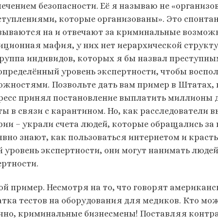
печением безопасности. Её я называю не «организо
ступлениями, которые организованы». Это спонта
вываются на и отвечают за криминальные возможн
иционная мафия, у них нет иерархической структур
группа индивидов, которых я бы назвал преступн
 определённый уровень экспертности, чтобы восп
ожностями. Позвольте дать вам пример в Штатах, г
ресс принял постановление выплатить миллионы 
ты в связи с карантином. Но, как расследователи 
рии – украли счета людей, которые обращались за п
явно знают, как пользоваться интернетом и красть 
й уровень экспертности, они могут нанимать людей,
ертности.
ой пример. Несмотря на то, что говорят американ
атка тестов на оборудования для медиков. Кто мож
чно, криминальные бизнесмены! Поставляя контра