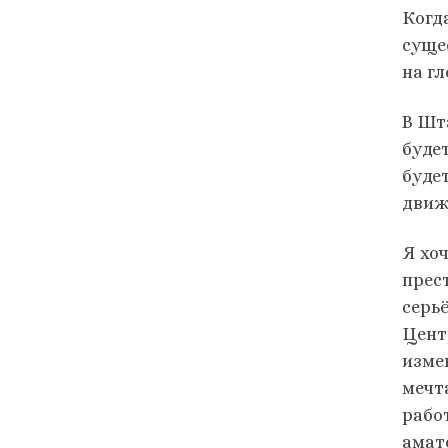
Когд
суще
на г
В Шт
буде
будет
движ
Я хо
прес
серь
Цент
изме
мечт
рабо
амат