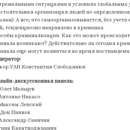
стремальными ситуациями в условиях глобальных 
остоятельная организация людей по определенно
лам). А все, что самоорганизовывается, без учета
й, тенденциозно направлено в криминал.
пособы криминализации. Как это может происходит
инала возникают? Действительно ли сегодня кри
инала еще могут появиться во время постпандеми
дератор
:
кор УАН Константин Слободянюк
лайн-дискуссионная панель:
 Олег Мальцев
. Антонио Никасо
. Максим Лепский
. Дон Пиннок
. Александр Саинчин
Атина Каратцоджианни