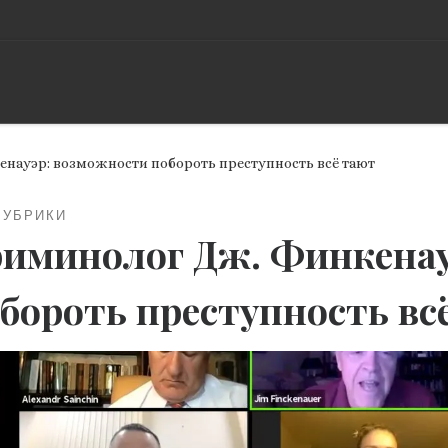
науэр: возможности побороть преступность всё тают
РУБРИКИ
иминолог Дж. Финкенау
бороть преступность вс