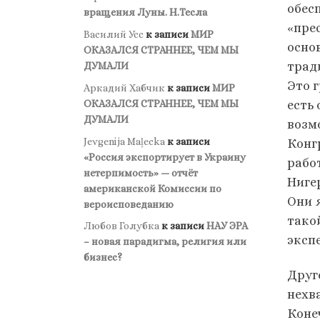
обес
вращения Луны. Н.Тесла
«пре
Василий Усс
к записи
МИР
осно
ОКАЗАЛСЯ СТРАННЕЕ, ЧЕМ МЫ
трад
ДУМАЛИ
Это 
Аркадий Хабчик
к записи
МИР
ОКАЗАЛСЯ СТРАННЕЕ, ЧЕМ МЫ
есть
ДУМАЛИ
возм
Jevgenija Maļecka
к записи
Конг
«Россия экспортирует в Украину
рабо
нетерпимость» — отчёт
Ниге
американской Комиссии по
Они 
вероисповеданию
тако
Любов Голубка
к записи
НАУ ЭРА
эксп
– новая парадигма, религия или
бизнес?
Друг
нехв
Коне