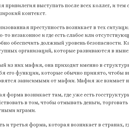
ня привилегия выступать после всех коллег, и тем
широкий контекст.
низованная преступность возникает в тех ситуация
о-то незаконное и где есть слабое или отсутствую
обно обеспечить должный уровень безопасности. Ка
тупных организаций, которые развиваются в нын
ый из них мафия, она приходит именно в структуры
ебя его функции, которые обычно принято, чтобы 
овятся зависимыми от мафии. Мафия же взимает н
ая форма возникает там, где уже есть госструктур
йствовать в том, чтобы отмывать деньги, торговат
тными играми.
ть и третья форма, которая возникает в странах, гд