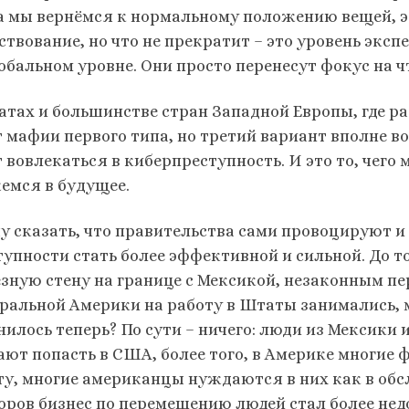
а мы вернёмся к нормальному положению вещей, эт
ствование, но что не прекратит – это уровень экс
лобальном уровне. Они просто перенесут фокус на ч
атах и большинстве стран Западной Европы, где р
т мафии первого типа, но третий вариант вполне 
 вовлекаться в киберпреступность. И это то, чего 
емся в будущее.
чу сказать, что правительства сами провоцируют 
тупности стать более эффективной и сильной. До т
ёзную стену на границе с Мексикой, незаконным 
ральной Америки на работу в Штаты занимались, 
нилось теперь? По сути – ничего: люди из Мексики
ают попасть в США, более того, в Америке многие
ту, многие американцы нуждаются в них как в об
оров бизнес по перемещению людей стал более нед