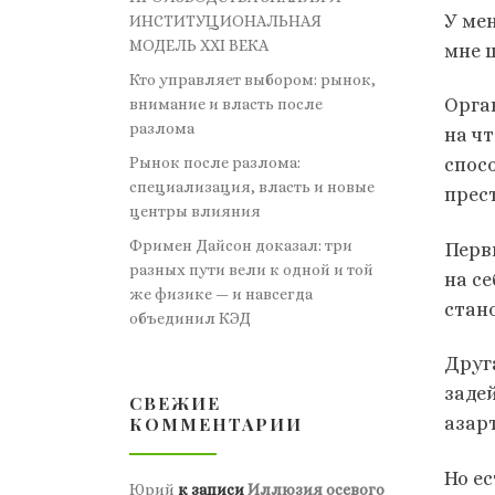
У ме
ИНСТИТУЦИОНАЛЬНАЯ
МОДЕЛЬ XXI ВЕКА
мне 
Кто управляет выбором: рынок,
Орга
внимание и власть после
разлома
на чт
Рынок после разлома:
спос
специализация, власть и новые
прес
центры влияния
Фримен Дайсон доказал: три
Перв
разных пути вели к одной и той
на с
же физике — и навсегда
стан
объединил КЭД
Друг
заде
СВЕЖИЕ
КОММЕНТАРИИ
азар
Но ес
Юрий
к записи
Иллюзия осевого