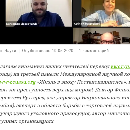
ит Науки
|
Опубликовано
19.05.2020
|
1 комментарий
лагаем вниманию наших читателей перевод
выступ
рида) на третьей панели Международной научной к
www.euasu.org
«Жизнь в эпоху Постапокалипсиса»,
жит ли преступность верх над миром? Доктор Финк
ерситета Рутгерса, экс-директор Национального ин
мбия), эксперт в области борьбы с торговлей людь
ународного уголовного правосудия, автор многочи
тупных организациях