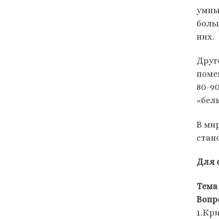
умны
боль
них.
Друг
поме
80-9
«бел
В ми
стан
Для 
Тема
Вопр
1.Кр