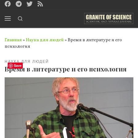
Перейти к содержимому
Search
Меню
Главная
»
Наука для людей
»
Время в литературе и его
психология
НАУКА ДЛЯ ЛЮДЕЙ
Save
Время в литературе и его психология