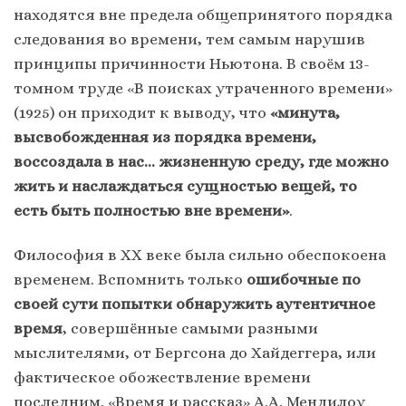
находятся вне предела общепринятого порядка
следования во времени, тем самым нарушив
принципы причинности Ньютона. В своём 13-
томном труде «В поисках утраченного времени»
(1925) он приходит к выводу, что
«минута,
высвобожденная из порядка времени,
воссоздала в нас… жизненную среду, где можно
жить и наслаждаться сущностью вещей, то
есть быть полностью вне времени»
.
Философия в ХХ веке была сильно обеспокоена
временем. Вспомнить только
ошибочные по
своей сути попытки обнаружить аутентичное
время
, совершённые самыми разными
мыслителями, от Бергсона до Хайдеггера, или
фактическое обожествление времени
последним. «Время и рассказ» А.А. Мендилоу