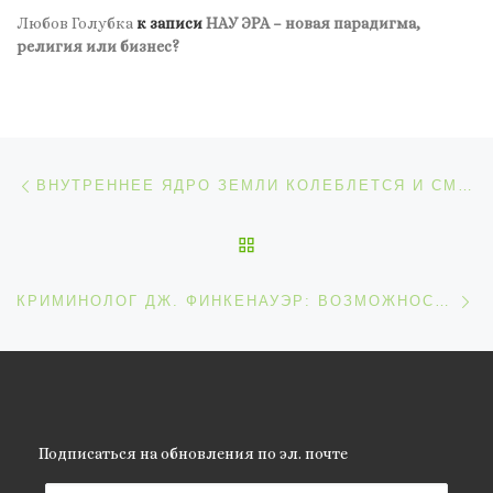
Любов Голубка
к записи
НАУ ЭРА – новая парадигма,
религия или бизнес?
Навигация по записям
Предыдущая запись
ВНУТРЕННЕЕ ЯДРО ЗЕМЛИ КОЛЕБЛЕТСЯ И СМЕЩАЕТСЯ АНОМАЛЬНО?
ОБРАТНО К СПИСКУ ЗАП
С
КРИМИНОЛОГ ДЖ. ФИНКЕНАУЭР: ВОЗМОЖНОСТИ ПОБОРОТЬ ПРЕСТУПНОСТЬ ВСЁ ТАЮТ
Подписаться на обновления по эл. почте
Email адрес