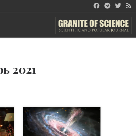
рь 2021
Сверхмассивная черная дыра,
питающаяся газом в центре
о
отдаленной галактики и
у
испускает быстрые