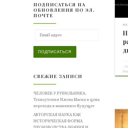
ПОДПИСАТЬСЯ НА
дру
ОБНОВЛЕНИЯ ПО ЭЛ.
ее 
ПОЧТЕ
она
ста
НА
Н
а в
Email адрес
фун
р
дви
д
дос
ПОДПИСАТЬСЯ
или
гла
-
А
мат
Оп
СВЕЖИЕ ЗАПИСИ
ЧЕЛОВЕК У РУБИЛЬНИКА.
Техноутопия Илона Маска и цена
перехода в машинное будущее
АВТОРСКАЯ НАУКА КАК
2 го
ИСТОРИЧЕСКАЯ ФОРМА
cто
ПРОИЗВОДСТВА ЗНАНИЯ И