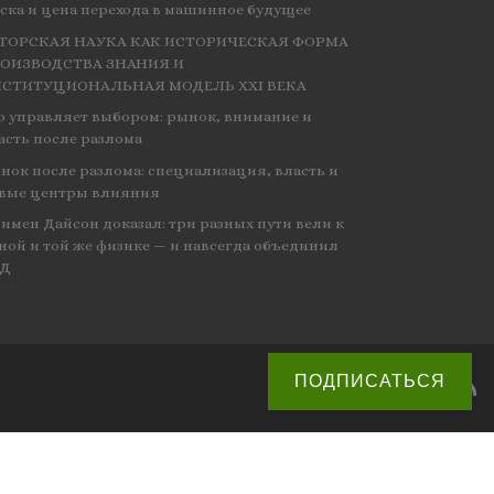
ска и цена перехода в машинное будущее
ТОРСКАЯ НАУКА КАК ИСТОРИЧЕСКАЯ ФОРМА
ОИЗВОДСТВА ЗНАНИЯ И
СТИТУЦИОНАЛЬНАЯ МОДЕЛЬ XXI ВЕКА
о управляет выбором: рынок, внимание и
асть после разлома
нок после разлома: специализация, власть и
вые центры влияния
имен Дайсон доказал: три разных пути вели к
ной и той же физике — и навсегда объединил
ЭД
ПОДПИСАТЬСЯ