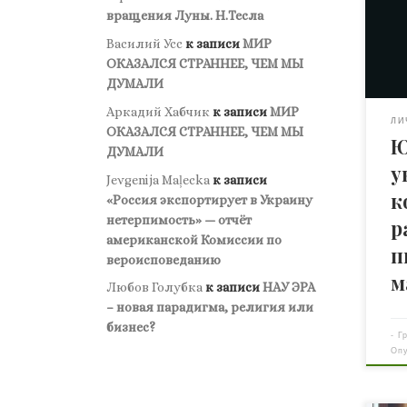
фил
вращения Луны. Н.Тесла
пок
нек
Василий Усс
к записи
МИР
дик
ОКАЗАЛСЯ СТРАННЕЕ, ЧЕМ МЫ
ноч
ДУМАЛИ
рас
Аркадий Хабчик
к записи
МИР
тол
ЛИ
ОКАЗАЛСЯ СТРАННЕЕ, ЧЕМ МЫ
Ю
счи
ДУМАЛИ
– с
у
Jevgenija Maļecka
к записи
выс
к
«Россия экспортирует в Украину
вра
нетерпимость» — отчёт
под
р
американской Комиссии по
име
п
вероисповеданию
печ
м
Любов Голубка
к записи
НАУ ЭРА
– новая парадигма, религия или
бизнес?
-
Г
Оп