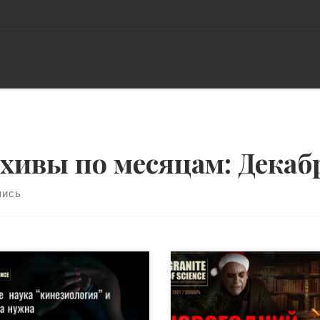
хивы по месяцам:
Декаб
пись
инезиологии (греч. kineo =
Уважаемые читатели! Мы
водить в движение,
славно потрудились в этом
гать) есть много чему
году, и решили отметить эт
читься представителям
внеплановым, пятым в год