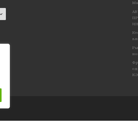
Ма
АВ
ПР
ИН
Кт
вл
Ры
но
Фр
од
К