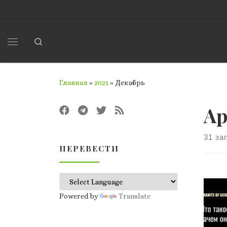
Перейти к содержимому
Search
Меню
Главная
»
2021
»
Декабрь
Ар
31 за
ПЕРЕВЕСТИ
У к
Powered by
Translate
при
дви
поу