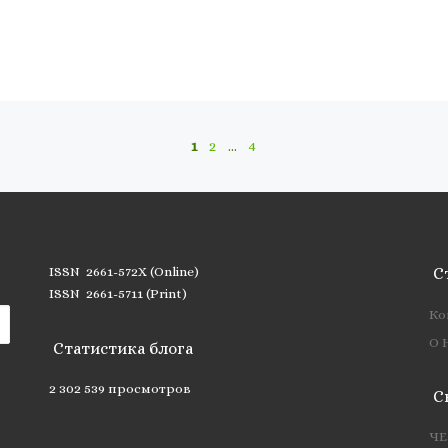
1
2
…
4
ISSN 2661-572X (Online)
С
ISSN 2661-5711 (Print)
Ко
О 
Статистика блога
2 302 539 просмотров
С
ЧЕ