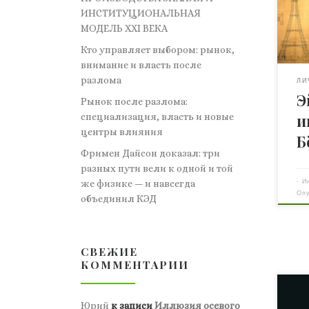
пон
ИНСТИТУЦИОНАЛЬНАЯ
гла
МОДЕЛЬ XXI ВЕКА
Эйф
Кто управляет выбором: рынок,
1887
внимание и власть после
пол
разлома
Гус
ЛИ
Э
раб
Рынок после разлома:
Пер
специализация, власть и новые
и
соо
центры влияния
Б
мет
Фримен Дайсон доказал: три
стал
разных пути вели к одной и той
-
И
же физике — и навсегда
Оп
объединил КЭД
СВЕЖИЕ
КОММЕНТАРИИ
В с
Юрий
к записи
Иллюзия осевого