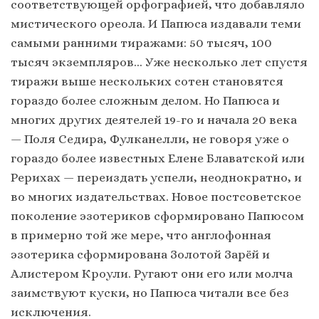
соответствующей орфографией, что добавляло
мистического ореола. И Папюса издавали теми
самыми ранними тиражами: 50 тысяч, 100
тысяч экземпляров… Уже несколько лет спустя
тиражи выше нескольких сотен становятся
гораздо более сложным делом. Но Папюса и
многих других деятелей 19-го и начала 20 века
— Поля Седира, Фулканелли, не говоря уже о
гораздо более известных Елене Блаватской или
Рерихах — переиздать успели, неоднократно, и
во многих издательствах. Новое постсоветское
поколение эзотериков сформировано Папюсом
в примерно той же мере, что англофонная
эзотерика сформирована Золотой Зарёй и
Алистером Кроули. Ругают они его или молча
заимствуют куски, но Папюса читали все без
исключения.