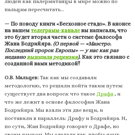
людей как палермитанцы в мире можно по
пальцам пересчитать…
— По поводу книги «Бесхозное стадо». В анонсе
на вашем
телеграмм-канале
вы написали, что
это будет вторая части о системе философа
Жана Бодрийяра.
(О первой — «Маэстро.
Последний пророк Европы» — у нас как раз
недавно
выходила рецензия
).
Как это связано с
созданной вами методикой?
О.В. Мальцев:
Так как мы создавали
методологию, то решили пойти таким путем:
существует два вопроса: что такое
Драфа
, и
что же лежит в основе философии Жана
Бодрийяра. Мы взяли эти две вещи, и
поставили в параллель: Драфу и Бодрийяра. И,
по сути, Жан Бодрийяр говорит о Драфе, но
своим языком. Мы сделали так, чтобы язык