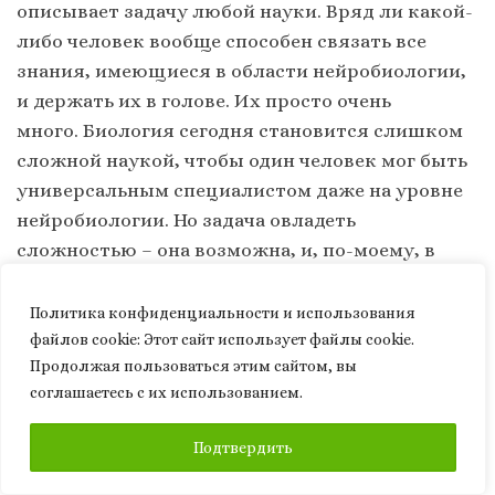
описывает задачу любой науки. Вряд ли какой-
либо человек вообще способен связать все
знания, имеющиеся в области нейробиологии,
и держать их в голове. Их просто очень
много. Биология сегодня становится слишком
сложной наукой, чтобы один человек мог быть
универсальным специалистом даже на уровне
нейробиологии. Но задача овладеть
сложностью – она возможна, и, по-моему, в
таком направлении сегодня многие проекты
движутся (среди них Human Brian Project или
Политика конфиденциальности и использования
проекты изучения коннектомов).
файлов сookie: Этот сайт использует файлы cookie.
Продолжая пользоваться этим сайтом, вы
Мы более или менее хорошо понимаем, как
соглашаетесь с их использованием.
работают молекулярные или генетические
ПОДПИСАТЬСЯ
Подтвердить
механизмы в клетках мозга. Они не сильно
отличаются от таких механизмов в других