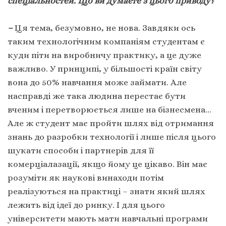
спеціальностей. Що ви думаєте з цього приводу?
–
Ця тема, безумовно, не нова. Завдяки ось
таким технологічним компаніям студентам є
куди піти на виробничу практику, а це дуже
важливо. У принципі, у більшості країн світу
вона до 50% навчання може займати. Але
насправді же така людина перестає бути
вченим і перетворюється лише на бізнесмена…
Але ж студент має пройти шлях від отримання
знань до разробки технології і лише після цього
шукати способи і партнерів для її
комерціалазації, якщо йому це цікаво. Він має
розуміти як наукові винаходи потім
реалізуються на практиці – знати який шлях
лежить від ідеї до ринку. І для цього
університети мають мати навчальні програми