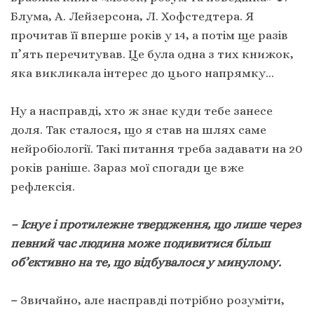
Блума, А. Лейзерсона, Л. Хофстедтера. Я
прочитав її вперше років у 14, а потім ще разів
п’ять перечитував. Це була одна з тих книжок,
яка викликала інтерес до цього напрямку…
Ну а насправді, хто ж знає куди тебе занесе
доля. Так сталося, що я став на шлях саме
нейробіології. Такі питання треба задавати на 20
років раніше. Зараз мої спогади це вже
рефлексія.
– Існує
і протилежне твердження, що лише через
певний час людина може подивитися більш
об’єктивно на те, що відбувалося у минулому.
–
Звичайно, але насправді потрібно розуміти,