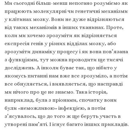
Ми сьогодні більш-менш непогано розуміємо як
працюють молекулярні чи генетичні механізми
у клітинах мозку. Вони не дуже відрізняються
від таких механізмів в інших тканинах. Проте,
коли ми хочемо зрозуміти як відрізняється
експресія генів у різних відділах мозку, або
зрозуміти динаміку процесу і як вона пов’язана
з функціями, тут можна проводити ще тисячі
досліджень. А інколи буває так, що нібито у
якомусь питанні нам вже все зрозуміло, а потім
все обнуляється, і виявляється, що насправді
ми нічого про це не знаємо. Така історія,
наприклад, була з пріонами, спочатку вони
були «неможливою» інфекцією, а потім
з’ясувалось, що до того ж ще беруть участь в
утворені пам’яті. І існує багато інших прикладів.