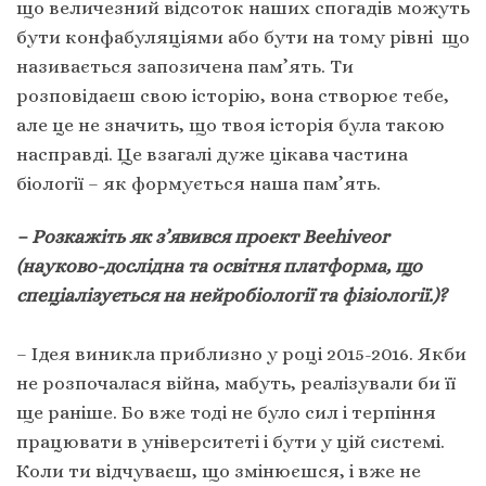
що величезний відсоток наших спогадів можуть
бути конфабуляціями або бути на тому рівні що
називається запозичена пам’ять. Ти
розповідаєш свою історію, вона створює тебе,
але це не значить, що твоя історія була такою
насправді. Це взагалі дуже цікава частина
біології – як формується наша пам’ять.
– Розкажіть як з’явився проект Beehiveor
(науково-дослідна та освітня платформа, що
спеціалізується на нейробіології та фізіології.)?
– Ідея виникла приблизно у році 2015-2016. Якби
не розпочалася війна, мабуть, реалізували би її
ще раніше. Бо вже тоді не було сил і терпіння
працювати в університеті і бути у цій системі.
Коли ти відчуваєш, що змінюєшся, і вже не