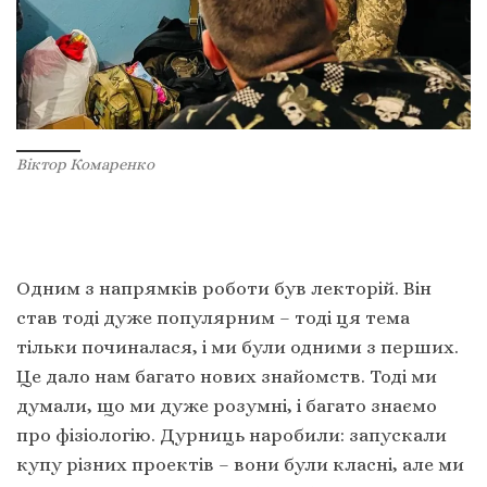
Віктор Комаренко
Одним з напрямків роботи був лекторій. Він
став тоді дуже популярним – тоді ця тема
тільки починалася, і ми були одними з перших.
Це дало нам багато нових знайомств. Тоді ми
думали, що ми дуже розумні, і багато знаємо
про фізіологію. Дурниць наробили: запускали
купу різних проектів – вони були класні, але ми