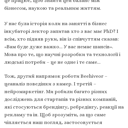
це працює, щоб знайти цей баланс між
бізнесом, наукою та реальним життям.
У нас була історія коли на занятті в бізнес
інкубаторі лектор запитав хто з вас має PhD? І
всім, хто підняв руки, він із співчуттям сказав:
«Вам буде дуже важко… У вас немає шансів».
Мова про те, що научні розробки та технології і
людські потреби – це не одне і те саме…
Тож, другий напрямок роботи Beehiveor –
цеаналіз поведінки з камер. І третій –
нейромаркетінг. Ми робили багато різних
досліджень для стартапів та різних компаній,
які стосуються брендінгу, ребредінгу, реакції на
рекламу та ін. Щоб зрозуміти, за що саме
чіпляється наш погляд, застосовується