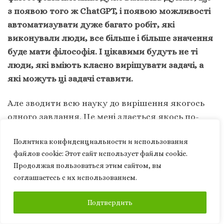
з появою того ж ChatGPT, і появою можливості
автоматизувати дуже багато робіт, які
виконували люди, все більше і більше значення
буде мати філософія. І цікавими будуть не ті
люди, які вміють класно вирішувати задачі, а
які можуть ці задачі ставити.
Але зводити всю науку до вирішення якогось
одного завдання. Це мені здається якось по-
дитячому. Наприклад, ось є завдання: вирішити
Политика конфиденциальности и использования
як подолати хворобу Паркінсона. Мені здається,
файлов сookie: Этот сайт использует файлы cookie.
що це абсолютно самодостатня задача. Ось є
Продолжая пользоваться этим сайтом, вы
практична задача, є купа знань, які треба
соглашаетесь с их использованием.
зібрати, щоб зрозуміти як її вирішувати. І
власне от це вміння і наполегливість які
ПІДПИСКА
Подтвердить
потрібні – це і є справжня наука.