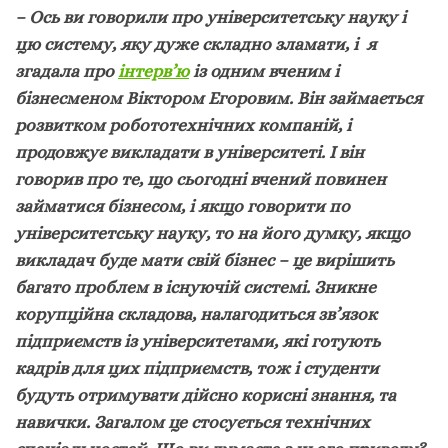
– Ось ви говорили про університетську науку і
цю систему, яку дуже складно зламати, і я
згадала про
інтерв’ю
із одним вченим і
бізнесменом Віктором Егоровим. Він займається
розвитком робототехнічних компаній, і
продовжує викладати в університеті. І він
говорив про те, що сьогодні вчений повинен
займатися бізнесом, і якщо говорити по
університетську науку, то на його думку, якщо
викладач буде мати свій бізнес – це вирішить
багато проблем в існуючій системі. Зникне
корупційна складова, налагодиться зв’язок
підприємств із університетами, які готують
кадрів для цих підприємств, тож і студенти
будуть отримувати дійсно корисні знання, та
навички. Загалом це стосується технічних