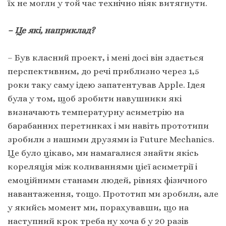
їх не могли у той час технічно ніяк витягнути.
– Це які, наприклад?
– Був класний проект, і мені досі він здається
перспективним, до речі приблизно через 1,5
роки таку саму ідею запатентував Apple. Ідея
була у том, щоб зробити навушники які
визначають температурну асиметрію на
барабанних перетинках і ми навіть прототипи
зробили з нашими друзями із Future Mechanics.
Це було цікаво, ми намагалися знайти якісь
кореляція між коливаннями цієї асиметрії і
емоційними станами людей, рівнях фізичного
навантаження, тощо. Прототип ми зробили, але
у якийсь момент ми, порахувавши, що на
наступний крок треба ну хоча б у 20 разів