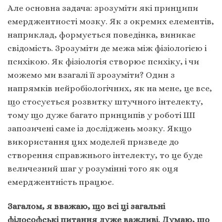
Але основна задача: зрозуміти які принципи
емерджентності мозку. Як з окремих елементів,
наприклад, формується поведінка, виникає
свідомість. Зрозуміти де межа між фізіологією і
психікою. Як фізіологія створює психіку, і чи
можемо ми взагалі її зрозуміти? Один з
напрямків нейробіологічних, як на мене, це все,
що стосується розвитку штучного інтелекту,
тому що дуже багато принципів у роботі ШІ
запозичені саме із досліджень мозку. Якщо
використання цих моделей призведе до
створення справжнього інтелекту, то це буде
величезний шаг у розумінні того як оця
емерджентність працює.
Загалом, я вважаю, що всі ці загальні
філософські питання дуже важливі. Думаю, що