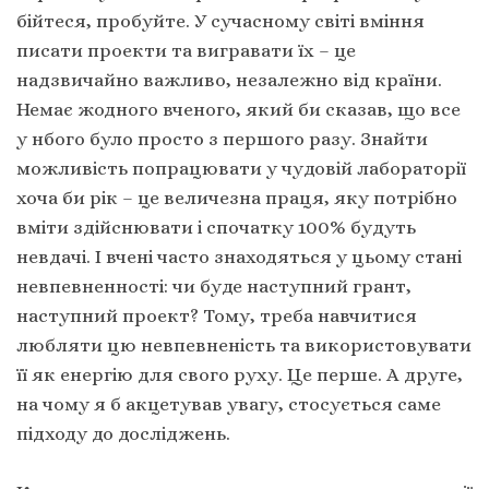
бійтеся, пробуйте. У сучасному світі вміння
писати проекти та вигравати їх – це
надзвичайно важливо, незалежно від країни.
Немає жодного вченого, який би сказав, що все
у нбого було просто з першого разу. Знайти
можливість попрацювати у чудовій лабораторії
хоча би рік – це величезна праця, яку потрібно
вміти здійснювати і спочатку 100% будуть
невдачі. І вчені часто знаходяться у цьому стані
невпевненності: чи буде наступний грант,
наступний проект? Тому, треба навчитися
любляти цю невпевненість та використовувати
її як енергію для свого руху. Це перше. А друге,
на чому я б акцетував увагу, стосується саме
підходу до досліджень.