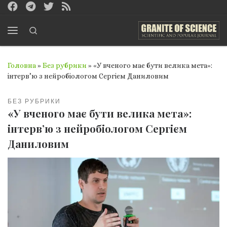
Перейти до вмісту
Search
Меню
Головна
»
Без рубрики
»
«У вченого має бути велика мета»:
інтерв’ю з нейробіологом Сергієм Даниловим
БЕЗ РУБРИКИ
«У вченого має бути велика мета»:
інтерв’ю з нейробіологом Сергієм
Даниловим