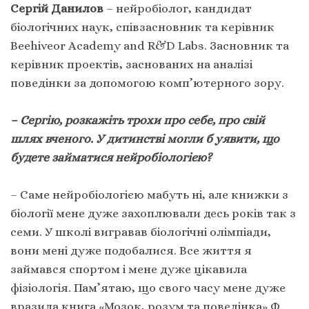
Сергій Данилов
– нейробіолог, кандидат
біологічних наук, співзасновник та керівник
Beehiveor Academy and R&D Labs. Засновник та
керівник проектів, заснованих на аналізі
поведінки за допомогою комп’ютерного зору.
– Сергію, розкажіть трохи про себе, про свій
шлях вченого. У дитинстві могли б уявити, що
будете займатися нейробіологією?
– Саме нейробіологією мабуть ні, але книжки з
біології мене дуже захоплювали десь років так з
семи. У школі вигравав біологічні олімпіади,
вони мені дуже подобалися. Все життя я
займався спортом і мене дуже цікавила
фізіологія. Пам’ятаю, що свого часу мене дуже
вразила книга «Мозок, розум та поведінка» Ф.