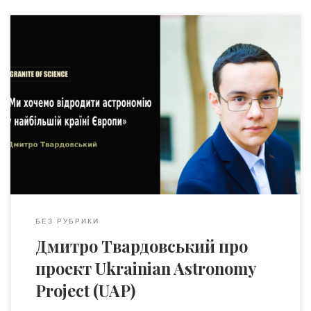
Дмитро Твардовський – український та канадський
астроном, студент магістратури університету Альберти
(Едмонтон, Канада), керівник проекту Ukrainian
Astronomy Project (UAP). Дмитро зі своєю командою UAP
поставив амбітну ціль: повернути астрономії України
колишню велич і увійти в ТОП-10 астрономічних країн
світу. Про це «Граніт науки» провів бесіду з Дмитром
Твардовським. Цю статтю […]
БЕЗ РУБРИКИ
Дмитро Твардовський про
проект Ukrainian Astronomy
Project (UAP)