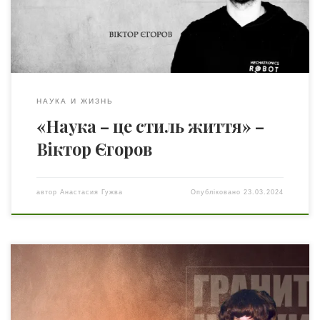
прочитати російською Віктор Богданович Єгоров –
доктор технічних наук, професор кафедри
автоматизації технологічних процесів та […]
НАУКА И ЖИЗНЬ
«Наука – це стиль життя» –
Віктор Єгоров
автор
Анастасия Гужва
Опубліковано
23.03.2024
Ми багато розповідали вам про дивовижну країну
Нідерланди, яка протягом усієї своєї насиченої 500-