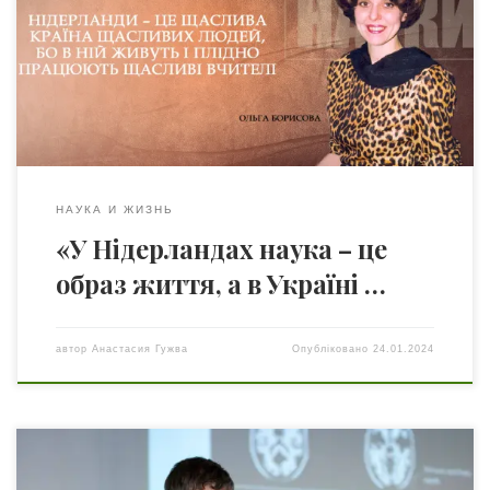
річної історії не раз давала приводи для захоплення, і
продовжує робити це сьогодні. Нідерланди
випереджають у своєму розвитку всі країни Європи.
Одна з причин – інтеграція науки у процеси управління
державою. Прикладна наука як спосіб життя – […]
НАУКА И ЖИЗНЬ
«У Нідерландах наука – це
образ життя, а в Україні …
автор
Анастасия Гужва
Опубліковано
24.01.2024