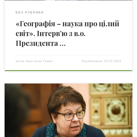
БЕЗ РУБРИКИ
«Географія – наука про цілий
світ». Інтерв’ю з в.о.
Президента …
автор
Анастасия Гужва
Опубліковано
23.02.2023
Вашій увазі інтерв’ю із добрим другом нашого журналу
професоркою Людмилою Олександрівною Филипович.
Науковиця розповіла про цікаве життя релігієзнавця,
про роль релігії у безпеці людини і спільноти, та про
виклики, які сьогодні під час війни стоять перед всіма
віруючими людьми. Дану статтю можна прочитати