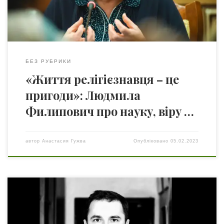
російською мовою. Людмила Филипович –
релігієзнавиця, докторка […]
БЕЗ РУБРИКИ
«Життя релігієзнавця – це
пригоди»: Людмила
Филипович про науку, віру …
автор
Анастасия Гужва
Опубліковано
05.02.2023
Віктор Богданович Єгоров – доктор технічних наук,
сумісник на кафедрі автоматизації технологічних
процесів та робототехнічних систем ОНТУ (Одеса),