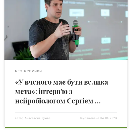
Вашій увазі інтерв’ю із українським вченим –
нейробіологом Сергієм Даніловим. Науковець розповів
про своє бачення науки, про те, хто такий справжній
вчений,а також поділився результатами своїх останніх
розробок – платформи для діагностики психічного
стану людини Anima. Статтю можна також прочитати
російською Сергій Данилов – нейробіолог, кандидат
біологічних наук, співзасновник та […]
БЕЗ РУБРИКИ
«У вченого має бути велика
мета»: інтерв’ю з
нейробіологом Сергієм …
автор
Анастасия Гужва
Опубліковано
04.06.2023