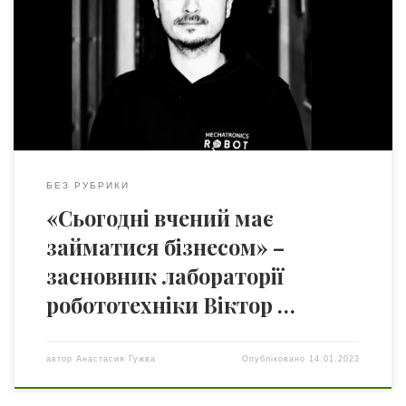
штатний співробітник Інституту телекомунікацій та
глобального інформаційного простору НАН України
(Київ), засновник лабораторії робототехніки MiRONAFT
FabLab та співзасновник групи компаній MAT QWeld,
RAIM Solutions Corp., Qweedo Robotics і т.д. Цю статтю
можна прочитати російськоюВіктор Єгоров ще з
дитинства […]
БЕЗ РУБРИКИ
«Сьогодні вчений має
займатися бізнесом» –
засновник лабораторії
робототехніки Віктор …
автор
Анастасия Гужва
Опубліковано
14.01.2023