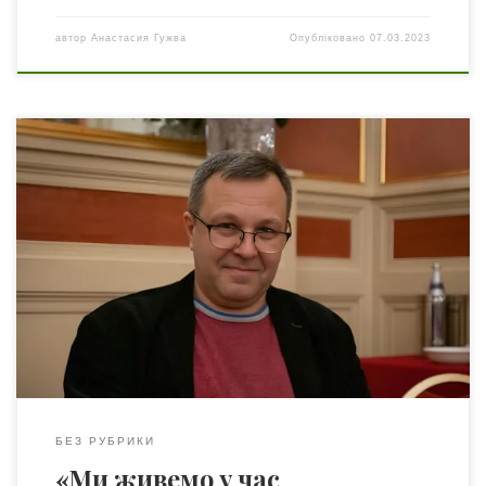
автор
Анастасия Гужва
Опубліковано
07.03.2023
Представляємо до вашої уваги інтерв’ю із науковцем
Максимом Анатолійовичем Лепським. Він відповів на
наші питання про соціальні процеси, які зараз
відбуваються у світі; пояснив, чому сьогодення має
значення епохи; а також розповів про те, чим сьогодні
займаються українські соціологи.Дану саттю можна
прочитати російськоюМаксим Лепський – доктор
філософських наук, професор кафедри соціології […]
БЕЗ РУБРИКИ
«Ми живемо у час