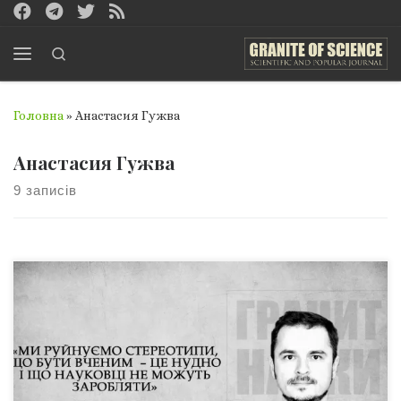
Перейти до вмісту
Search
Меню
Головна
»
Анастасия Гужва
Анастасия Гужва
9 записів
До вашої уваги інтерв’ю з Віктором Єгоровим, у якому
він поділився своїми глобальними планами та
масштабними ідеями, спрямованими на формування
нового ставлення до науки в Україні, та розповів про
розвиток робототехніки у країні. Статтю можна