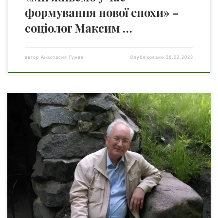
формування нової епохи» –
соціолог Максим …
автор
Анастасия Гужва
Опубліковано
26.02.2023
Українське географічне товариство (УГТ) цього року
відзначає 150 років! Ця всеукраїнська наукова
громадська організація веде відлік своєї історії від 13
лютого 1873 року, коли у Києві, у колишній Російській
імперії, з ініціативи світочів української культури, освіти,
науки, громадських діячів, було утворено Південно-
Західний відділ Руського географічного Товариства. У
зв’язку із цим […]