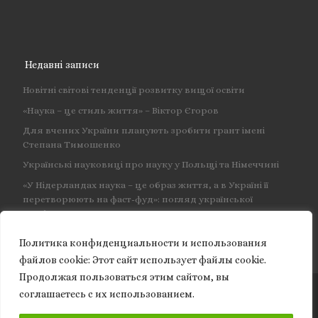
Недавні записи
Новітні світові тенденції розвитку вищої освіти
«Наука – це стиль життя» – Віктор Єгоров
Для вчених України планують зробити грант імені
Степана Тимошенко
Українські науковиці про науку у Польщі та Німеччині
«У Нідерландах наука – це образ життя, а в Україні її
перетворюють на фаст-фуд»: погляд української
професорки
Политика конфиденциальности и использования
файлов сookie: Этот сайт использует файлы cookie.
Продолжая пользоваться этим сайтом, вы
соглашаетесь с их использованием.
© 2026
Granite of science
– Усі права захищено