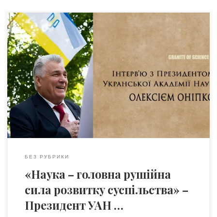
Олексій Федорович нещодавно (21 січня 2023)
відсвяткував ювілей – 80 років! Вже більше 30 років він
очолює Всеукраїнську громадську організацію
«Українська академія наук» (УАН), яку заснував,
об’єднавши навколо себе вчених із різних галузей науки.
В інтерв’ю «Граніту науки» Олексій Федорович розповів
про нові розробки науковців, а також про майбутні
плани.. […]
БЕЗ РУБРИКИ
«Наука – головна рушійна
сила розвитку суспільства» –
Президент УАН …