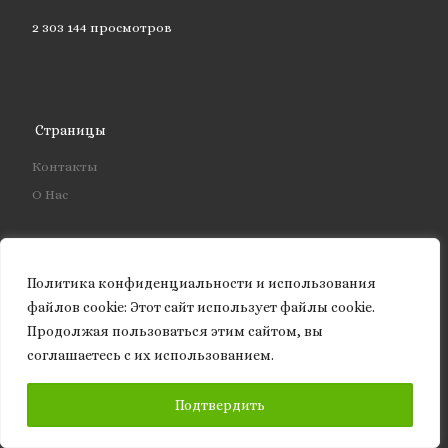
2 303 144 просмотров
Страницы
Контакты
О Нас
Политика конфиденциальности и использования
Свежие записи
файлов сookie: Этот сайт использует файлы cookie.
Продолжая пользоваться этим сайтом, вы
НЕЗАВЕРШЁННАЯ ФОРМУЛА ВЫГОТСКОГО
соглашаетесь с их использованием.
ЧЕЛОВЕК У РУБИЛЬНИКА. Техноутопия Илона Маска и
цена перехода в машинное будущее
ПОДПИСАТЬСЯ
Подтвердить
АВТОРСКАЯ НАУКА КАК ИСТОРИЧЕСКАЯ ФОРМА
ПРОИЗВОДСТВА ЗНАНИЯ И ИНСТИТУЦИОНАЛЬНАЯ