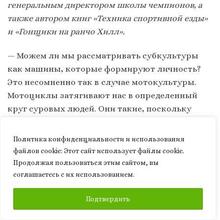
генеральным директором школы чемпионов, а
также автором книг «Техника спортивной езды»
и «Гонщики на ранчо Хилл».
— Можем ли мы рассматривать субкультуры
как машины, которые формируют личность?
Это несомненно так в случае мотокультуры.
Мотоциклы затягивают нас в определенный
круг суровых людей. Они такие, поскольку
ошибки стоят нам слишком дорого. Ветераны,
вернувшиеся с Первой мировой войны, поняли
Политика конфиденциальности и использования
что мотодвижение – это единственная
файлов сookie: Этот сайт использует файлы cookie.
достойная замена их товариществу и
Продолжая пользоваться этим сайтом, вы
рискованным испытаниям на войне. С их
соглашаетесь с их использованием.
приходом мотодвижение значительно
ПОДПИСАТЬСЯ
Подтвердить
расширилось и окрепло. Другое дело, что в
наши дни оно разбивается на огромное