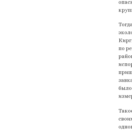
опас
круп
Тогд
экол
Кирги
по р
райо
испо
приш
завк
было
изме
Тако
свои
одно