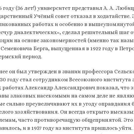
6 году (36 лет!) университет представил А. А. Люб
арственный Учёный совет отказал в ходатайстве. Э
ликованных работах и особенно в вышеупомянутой
есчур диалектических», сделал решительный шаг о
юции на основе закономерностей (именно так назы
 Семеновича Берга, выпущенная в 1922 году в Петр
пермский период.
нее он был утвержден в звании профессора Сельс
1930 году стал сотрудником Всесоюзного института
х работах Александр Александрович показал, что э
авы злаковых насекомыми на самом деле не являю
ые сильно преувеличивают их в угоду оправдания 
елого хозяйствования. Он всегда открыто высказы
лемам, часто противоречащую общепринятой. Это 
авилось, и в 1937 году из института пришлось уйт