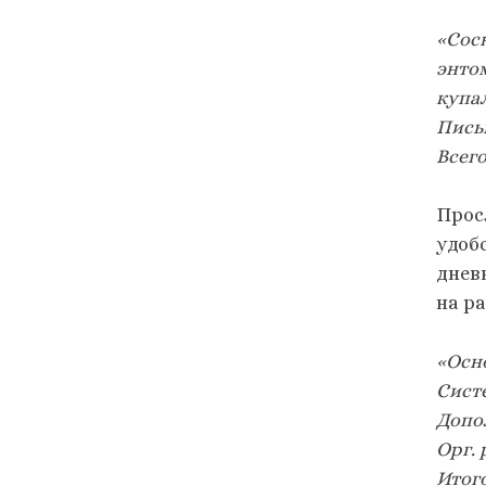
«Сосн
энтом
купал
Пись
Всего 
Прос
удоб
днев
на р
«Осно
Систе
Допол
Орг. 
Итого