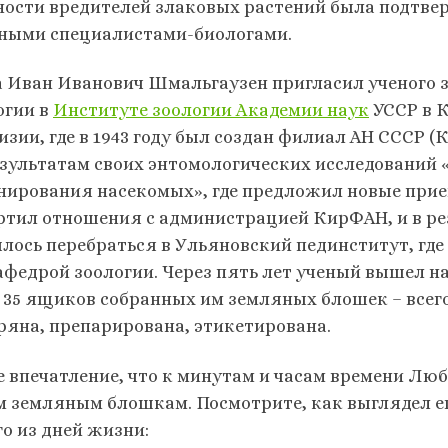
ности вредителей злаковых растений была подтве
ными специалистами-биологами.
а Иван Иванович Шмальгаузен пригласил ученого 
огии в
Институте зоологии Академии наук
УССР в К
зии, где в 1943 году был создан филиал АН СССР (К
езультатам своих энтомологических исследований 
нирования насекомых», где предложил новые прие
ртил отношения с администрацией КирФАН, и в рез
лось перебраться в Ульяновский пединститут, где 
афедрой зоологии. Через пять лет ученый вышел на 
 35 ящиков собранных им земляных блошек – всего
ряна, препарирована, этикетирована.
е впечатление, что к минутам и часам времени Люб
м земляным блошкам. Посмотрите, как выглядел е
го из дней жизни: