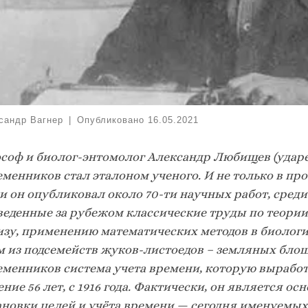
сандр Вагнер
|
Опубликовано
16.05.2021
соф и биолог-энтомолог Александр Любищев (ударе
еменников стал эталоном ученого. И не только в пр
и он опубликовал около 70-ти научных работ, сред
веденные за рубежом классические труды по теори
изу, применению математических методов в биологи
м из подсемейств жуков-листоедов – земляных блош
еменников система учета времени, которую выработ
ение 56 лет, с 1916 года. Фактически, он является 
ановки целей и учёта времени — сегодня именуемы