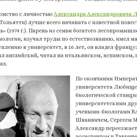
омство с личностью
Александра Александровича 
, Тольятти) лучше всего начинать с известной пов
ь» (1974 г.). Парень из семьи богатого лесопромыш
мологии, изучал труды по естествознанию, имел м
уплению в университет, в 16 лет, он владел франц
ил английский, читал на итальянском, испанском,
ах.
По окончании Императ
университета Любище
биологической станци
университетскими дру
учеными-биологами В
Шванвичем, Сергеем 
Александр переезжает 
ассистентом в Тавриче