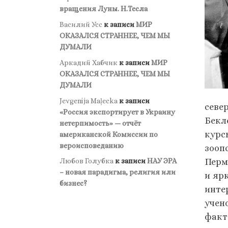
вращения Луны. Н.Тесла
Василий Усс
к записи
МИР
ОКАЗАЛСЯ СТРАННЕЕ, ЧЕМ МЫ
ДУМАЛИ
Аркадий Хабчик
к записи
МИР
ОКАЗАЛСЯ СТРАННЕЕ, ЧЕМ МЫ
ДУМАЛИ
Jevgenija Maļecka
к записи
севе
«Россия экспортирует в Украину
Бекл
нетерпимость» — отчёт
курс
американской Комиссии по
вероисповеданию
зооп
Перм
Любов Голубка
к записи
НАУ ЭРА
– новая парадигма, религия или
и яр
бизнес?
инте
учен
факт