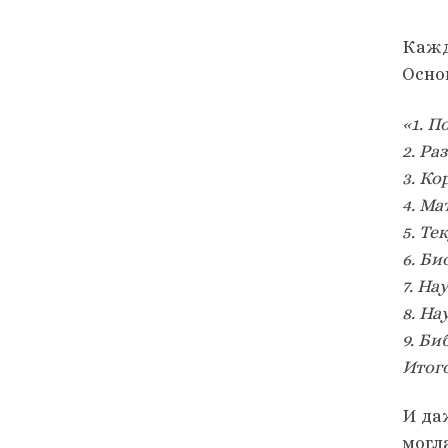
Кажд
Осно
«1. П
2. Ра
3. Ко
4. Ма
5. Те
6. Би
7. На
8. На
9. Би
Итого 
И да
могл