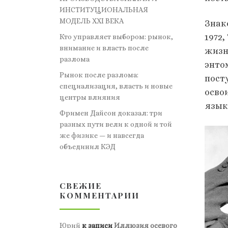
ИНСТИТУЦИОНАЛЬНАЯ
МОДЕЛЬ XXI ВЕКА
Знак
1972
Кто управляет выбором: рынок,
внимание и власть после
жизн
разлома
энто
Рынок после разлома:
пост
специализация, власть и новые
осво
центры влияния
язык
Фримен Дайсон доказал: три
разных пути вели к одной и той
же физике — и навсегда
объединил КЭД
СВЕЖИЕ
КОММЕНТАРИИ
Юрий
к записи
Иллюзия осевого