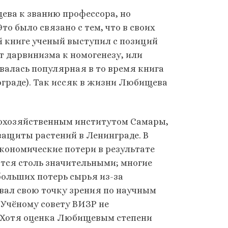
ищева к званию профессора, но
то было связано с тем, что в своих
 книге ученый выступил с позиций
т дарвинизма к номогенезу, или
валась популярная в то время книга
ограде). Так иссяк в жизни Любищева
кохозяйственным институтом Самары,
 защиты растений в Ленинграде. В
кономические потери в результате
тся столь значительными; многие
больших потерь сырья из-за
вал свою точку зрения по научным
Учёному совету ВИЗР не
и. Хотя оценка Любищевым степени