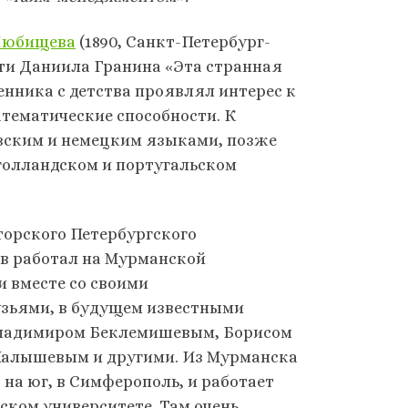
Любищева
(1890, Санкт-Петербург-
ести Даниила Гранина «Эта странная
ленника с детства проявлял интерес к
атематические способности. К
узским и немецким языками, позже
 голландском и португальском
орского Петербургского
в работал на Мурманской
и вместе со своими
зьями, в будущем известными
ладимиром Беклемишевым, Борисом
Малышевым и другими. Из Мурманска
на юг, в Симферополь, и работает
ском университете. Там очень