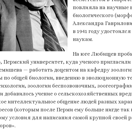
повлияла на научные 
биологического (морф
Александра Гаврилови
в 1941 году удостоил
наукам.
На юге Любищев пробыл
р, Пермский университет, куда ученого пригласили
емишева — работать доцентом на кафедру зоологи
ы по общей биологии, введению в эволюционную те
сихологии, зоологии беспозвоночных, зоогеографии
и добавилось учение о сельскохозяйственных вред
кое интеллектуальное общение людей разных харак
ресов (которым после Перми ему больше нигде так 
ому условия для написания самой крупной своей 
оров».