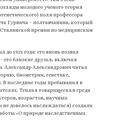
взгляды молодого ученого теория
огенетического) поля профессора
ча Гурвича – полтавчанина, который
ся Сталинской премии по медицинским
 до 1921 года: его вновь позвал
 – его близкие друзья, включая
и. Александр Александрович читал
орию, биометрии, генетике,
. В последние годы пребывания в
ителях. Теплая товарищеская среда
теров, возрастов, научных
и не довелось наслаждаться) создали
работы «О природе наследственных