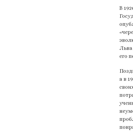
В 192
Госуд
опуб
«чер
эвол
Льва
его 
Позд
а в 
свои
потр
учен
неум
проб
понр