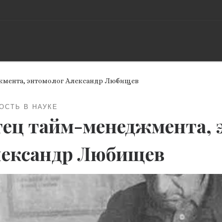
жмента, энтомолог Александр Любищев
ОСТЬ В НАУКЕ
ец тайм-менеджмента, 
ександр Любищев