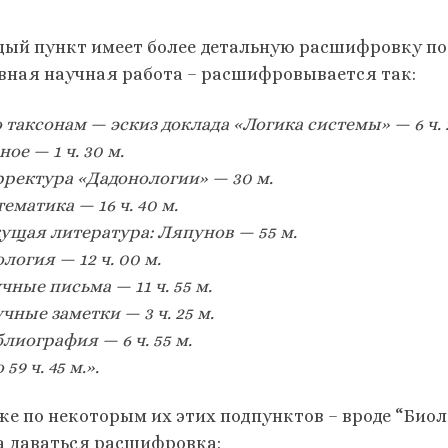
ый пункт имеет более детальную расшифровку по 
вная научная работа – расшифровывается так:
о таксонам — эскиз доклада «Логика системы» — 6 ч. 
зное — 1 ч. 30 м.
рректура «Дадонологии» — 30 м.
тематика — 16 ч. 40 м.
кущая литература: Ляпунов — 55 м.
ология — 12 ч. 00 м.
учные письма — 11 ч. 55 м.
учные заметки — 3 ч. 25 м.
блиография — 6 ч. 55 м.
59 ч. 45 м.».
же по некоторым их этих подпунктов – вроде “Би
а даваться расшифровка: