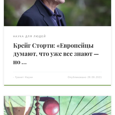
является Крейг Сторти. Крейг Сторти – широко
известный деятель в области межкультурных
коммуникаций и межкультурной адаптации, автор
нескольких […]
НАУКА ДЛЯ ЛЮДЕЙ
Крейг Сторти: «Европейцы
думают, что уже все знают —
но …
-
Гранит Науки
Опубликовано
28.09.2021
Автор: Герман Смирнов, инженер («Техника молодежи»,