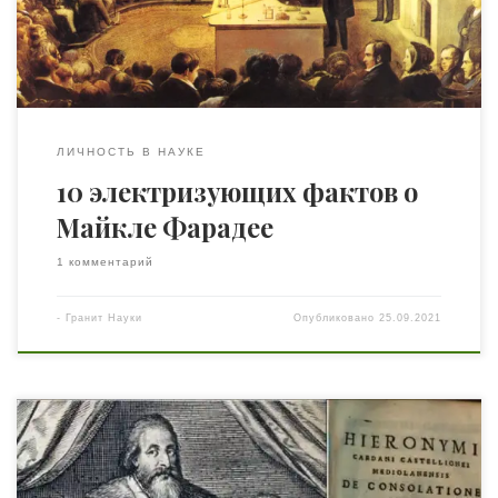
статьи Марка Манчини. 1. ОН БЫЛ САМОУЧКОЙ В доме
детства Фарадея […]
ЛИЧНОСТЬ В НАУКЕ
10 электризующих фактов о
Майкле Фарадее
1 комментарий
-
Гранит Науки
Опубликовано
25.09.2021
24 сентября 1501 года в Павии, в 35 км от Милана,