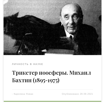
Работы теоретика европейской культуры Михаила
Михайловича Бахтина признаны во всем мире и
переведены на десятки языков, во Франции его труды
популяризировали Цветан Тодоров и Юлия Кристева,
в Шеффилдском университете (Великобритания)
существует Бахтинский центр, а в Японии вышло
первое в мире собрание сочинений автора. «Бахтин не
просто «популярен» и «известен», как […]
ЛИЧНОСТЬ В НАУКЕ
Трикстер ноосферы. Михаил
Бахтин (1895-1975)
-
Каролина Новак
Опубликовано
28.09.2021