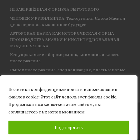
НЕЗАВЕРШЁННАЯ ФОРМУЛА ВЫГОТСКОГО
ЧЕЛОВЕК У РУБИЛЬНИКА. Техноутопия Илона Маска и
цена перехода в машинное будущее
АВТОРСКАЯ НАУКА КАК ИСТОРИЧЕСКАЯ ФОРМА
ПРОИЗВОДСТВА ЗНАНИЯ И ИНСТИТУЦИОНАЛЬНАЯ
МОДЕЛЬ XXI ВЕКА
Кто управляет выбором: рынок, внимание и власть
после разлома
Рынок после разлома: специализация, власть и новые
центры влияния
Политика конфиденциальности и использования
файлов сookie: Этот сайт использует файлы cookie.
Продолжая пользоваться этим сайтом, вы
соглашаетесь с их использованием.
© 2026
Granite of science
– Все права защищены
ПОДПИСАТЬСЯ
Подтвердить