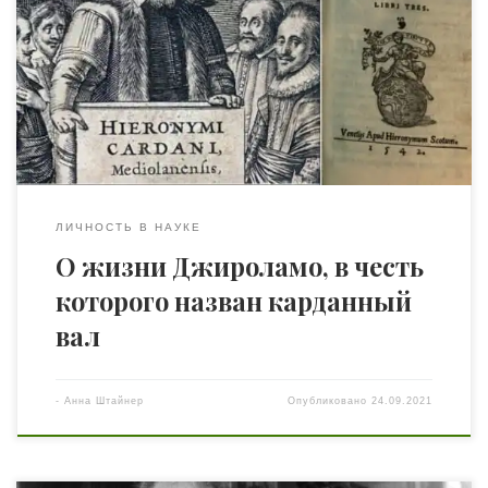
родился математик, инженер, философ, врач и
астролог Джироламо Кардано. Его влияние на
развитие науки огромно. Но если первые четыре
перечисленные «профессии» принесли ему почет, то за
составление и публикацию гороскопа Иисуса Христа 69-
летний ученый был обвинён в ереси, несколько […]
ЛИЧНОСТЬ В НАУКЕ
О жизни Джироламо, в честь
которого назван карданный
вал
-
Анна Штайнер
Опубликовано
24.09.2021