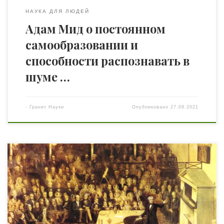
НАУКА ДЛЯ ЛЮДЕЙ
Адам Мид о постоянном
самообразовании и
способности распознавать в
шуме …
-
Гранит Науки
Опубликовано
27.09.2021
На этой неделе весь мир отмечал 230-летие со дня
появления на свет Майкла Фарадея. Гений,
изменивший мир, родился в бедности 22 сентября 1791
года. К счастью для нас, Фарадей отказался позволить
своему бэкграунду встать на его пути. Читайте перевод