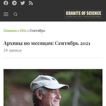
Перейти к содержимому
Search
Меню
Главная
»
2021
»
Сентябрь
Архивы по месяцам:
Сентябрь 2021
24 записи
В сегодняшнем мире глобализации вопрос о
межкультурных исследованиях, который напрямую
связан с менталитетом людей, становится как никогда
актуальным. Одним из самых известных консультантов
по вопросам эффективного управления глобальными и
культурно-разнообразными рабочими командами,