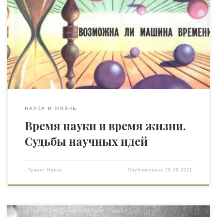
№ 10, 1986г.) Считается, что машину времени,
позволяющую совершать путешествия в прошлое,
«изобрел» в 1895 году знаменитый английский писатель
— фантаст Г. Уэллс. Однако у него был предшественник:
в 1836 году — за тридцать лет до рождения Уэллса — в
Москве вышел необычный роман […]
НАУКА И ЖИЗНЬ
Время науки и время жизни.
Судьбы научных идей
-
Гранит Науки
Опубликовано
28.09.2021