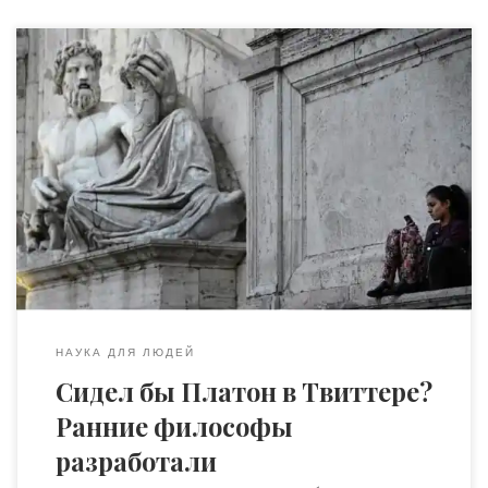
Даже если Сократ или Платон не использовали Twitter
или TikTok, но, как пишет Натан Дюфуар, им есть что
сказать нам о том, как более разумно ориентироваться
в социальных сетях. Возможно, мы возвращаемся к
состоянию, в котором притязания мыслителей на
мудрость зависят от их способности эффективно ее
реализовывать. Когда я в […]
НАУКА ДЛЯ ЛЮДЕЙ
Сидел бы Платон в Твиттере?
Ранние философы
разработали