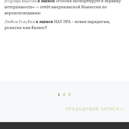
Jevgenija Maļecka
к записи
«Россия экспортирует в Украину
нетерпимость» — отчёт американской Комиссии по
вероисповеданию
Любов Голубка
к записи
НАУ ЭРА – новая парадигма,
религия или бизнес?
Навигация по записям
1
2
3
П
ПРЕДЫДУЩИЕ ЗАПИСИ