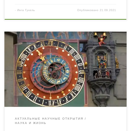
-
Инга Гукель
Опубликовано
21.09.2021
Путешествие по причудливой часовой башне в центре
Берна (Швейцария) показывает, как щелканье
шестеренок и танцующие медведи изменили значение
времени, натолкнув Эйнштейна на его теорию
относительности. Несколько раз в неделю инженер на
пенсии Маркус Марти ведет небольшую группу
посетителей вверх по извилистой узкой лестнице.
Затем, используя деревянную дубинку в качестве
указателя, […]
АКТУАЛЬНЫЕ НАУЧНЫЕ ОТКРЫТИЯ
НАУКА И ЖИЗНЬ