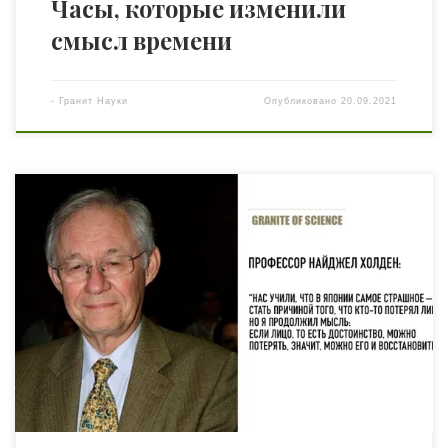
Часы, которые изменили
смысл времени
-
Гранит Науки
Опубликовано
20.09.2021
Найджел Дж. Холден – автор книг по кросс-
культурному менеджменту, сфере практической
деятельности, предполагающей работу со знанием как
наиболее ценным ресурсом компании в конкурентной
борьбе в эпоху геоэкономики. В отличие от
традиционного рассмотрения культуры в терминах
национальной специфики и антагонистических
различий, профессор описывает ее как форму
организационного знания и основу компетенции […]