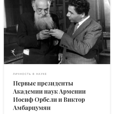
На фото обложки – оба первых президента армянской
Академии наук: седобородый Иосиф Орбели, до того
директор Эрмитажа, и основатель школы
теоретической астрофизики в СССР Виктор
Амбарцумян. Люди это были поистине колоссальные, о
которых — и об их «контексте» — стоит повести рассказ.
Вообще-то, в семье Абгара Орбели выросло сразу трое
[…]
ЛИЧНОСТЬ В НАУКЕ
Первые президенты
Академии наук Армении
Иосиф Орбели и Виктор
Амбарцумян