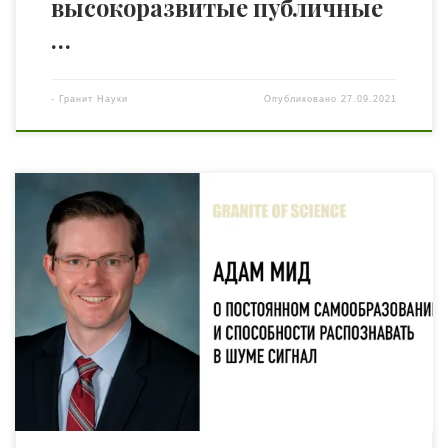
высокоразвитые публичные
…
-
Гранит Науки
Опубликовано
27.09.2021
Наш собеседник Адам Мид является генеральным
директором и главным инвестиционным директором
компании Mead Capital Management. За его плечами 10-
летний опыт в деле банковского коммерческого
кредитования и 20-летний опыт инвестирования в
государственные рынки ценных бумаг. Адам – автор
книги «Полная финансовая история Berkshire Hathaway:
хронологический анализ шедевра конгломерата
Уоррена Баффета и […]