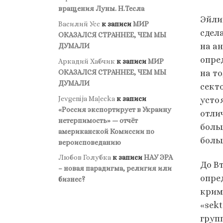
вращения Луны. Н.Тесла
Эйли
Василий Усс
к записи
МИР
сдел
ОКАЗАЛСЯ СТРАННЕЕ, ЧЕМ МЫ
на а
ДУМАЛИ
опре
Аркадий Хабчик
к записи
МИР
ОКАЗАЛСЯ СТРАННЕЕ, ЧЕМ МЫ
на т
ДУМАЛИ
сект
Jevgenija Maļecka
к записи
усто
«Россия экспортирует в Украину
отли
нетерпимость» — отчёт
боль
американской Комиссии по
больш
вероисповеданию
Любов Голубка
к записи
НАУ ЭРА
До В
– новая парадигма, религия или
опре
бизнес?
крим
«sekt
груп