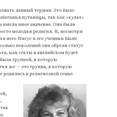
зовать данный термин. Это было
збегания путаницы, так как «культ»
а имели иное значение. Они были
осто молодая религия. И, несмотря
ля него Иисус и его ученики были
сколько поколений они обрели статус
та, или секты в английском будет
 была группой, в которую
гия же — это группа, в которую
е родились в религиозной семье.
ей,
,
 так
ло