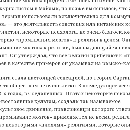
мывание мозгов» придумал человек по имени Ханте
журналистом в Майами, но позже выяснилось, что э
х термин использовали исключительно для коммун
ов» — это деятельность советских или китайских 
тилетии, некоторые психологи, не очень благоскло
горию «промывания мозгов» к религии в целом. О
мывание мозгов» к религии, был выдающийся псих
ант. Он утверждал, что все религии прибегают к «
аев в качестве примеров он указывал на римско-к
книга стала настоящей сенсацией, но теория Сарга
ята обществом не очень легко. В последующее деся
70-х годах, в Соединенных Штатах некоторые психо
ивостоявшие культам, создали так называемое
культовое движение, приверженцы которого утве
«промывание мозгов» применяется не всеми религи
ко некоторыми «плохими» религиями, которые он