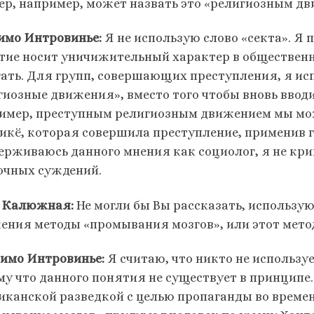
ер, например, может назвать это «религиозным д
имо Интровинье:
Я не использую слово «секта». Я 
тие носит уничижительный характер в общественн
гать. Для групп, совершающих преступления, я и
гиозные движения», вместо того чтобы вновь вводи
имер, преступным религиозным движением мы мож
икё, которая совершила преступление, применив га
ерживаюсь данного мнения как социолог, я не кри
очных суждений.
 Калюжная:
Не могли бы Вы рассказать, использу
ения методы «промывания мозгов», или этот метод
имо Интровинье:
Я считаю, что никто не использу
му что данного понятия не существует в принципе.
иканской разведкой с целью пропаганды во време