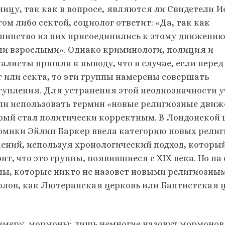
ницу, так как в вопросе, являются ли Свидетели И
ом либо сектой, социолог ответит: «Да, так как
шинство из них присоединились к этому движению
чи взрослыми». Однако криминологи, полиция и
алисты пришли к выводу, что в случае, если перед
т или секта, то эти группы намерены совершать
тупления. Для устранения этой неоднозначности 
ли использовать термин «новые религиозные движ
рый стал политически корректным. В Лондонской
омики Эйлин Баркер ввела категорию новых рели
ений, используя хронологический подход, которы
ит, что это группы, появившиеся с XIX века. Но на
пы, которые никто не назовет новыми религиозн
олов, как Лютеранская церковь или Баптистская це
имеру, мормоны: лишь немногие назовут мормоно