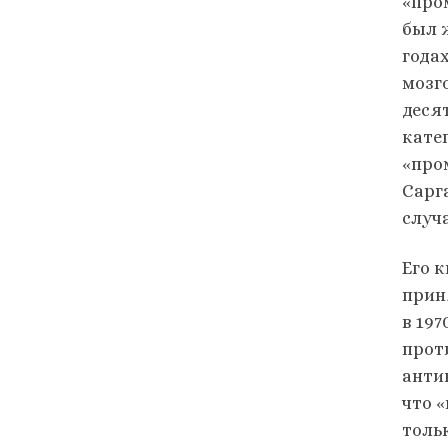
«про
был 
года
мозг
деся
кате
«про
Сарг
случ
Его 
прин
в 19
прот
анти
что 
толь