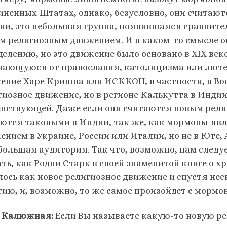
иненных Штатах, однако, безусловно, они считаютс
ии, это небольшая группа, появившаяся сравнитель
м религиозным движением. И в каком-то смысле о
делению, но это движение было основано в XIX век
чающуюся от православия, католицизма или лютер
ение Харе Кришна или ИСККОН, в частности, в Во
гиозное движение, но в регионе Калькутта в Инди
енствующей. Даже если они считаются новым рели
ются таковыми в Индии, так же, как мормоны я
ением в Украине, России или Италии, но не в Юте,
 большая аудитория. Так что, возможно, нам следу
ать, как Родни Старк в своей знаменитой книге о х
лось как новое религиозное движение и спустя нес
гию, и, возможно, то же самое произойдет с мормо
 Калюжная:
Если Вы называете какую-то новую ре