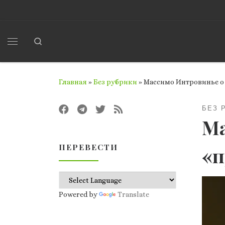
Перейти к содержимому
Search
Меню
Главная
»
Без рубрики
»
Массимо Интровинье о 
БЕЗ 
Ма
ПЕРЕВЕСТИ
«п
Powered by
Translate