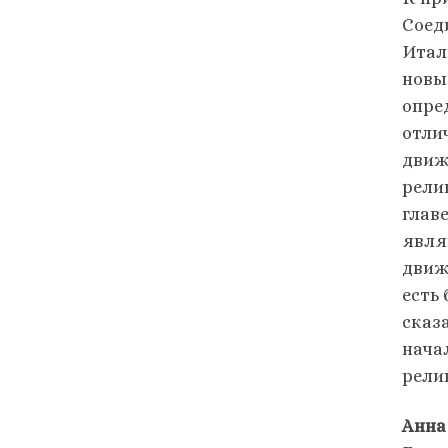
Соед
Итал
новы
опре
отли
движ
рели
глав
явля
движ
есть
сказ
нача
рели
Анна