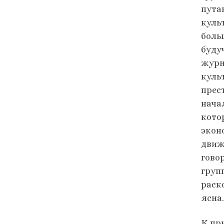
пута
культ
боль
буду
журн
куль
прес
нача
кото
экон
движ
говор
груп
раск
ясна.
К пр