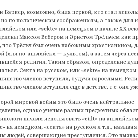
н Баркер, возможно, была первой, кто стал исполь
ано по политическим соображениям, а также для и
нглийском или «sekte» на немецком в начале ХХ век
делены Максом Вебером и Эрнстом Трёльчем как пр
о, что Трёльч был очень набожным христианином, д
ой (или по-английски — культом), а затем через не
явшейся религии. Таким образом, определение куль
чаться. Секта на русском, или «sekte» на немецком
шинство членов вступили, будучи взрослыми. Рели
инство членов вступили еще в детстве, т.е. они уж
торой мировой войны это было очень нейтральное
деление, однако ученые разных предметных област
инологи начали использовать «cult» на английском
e» на немецком, «секта» на русском и т.д., называя
пы людей, совершающие преступления. Это вызва