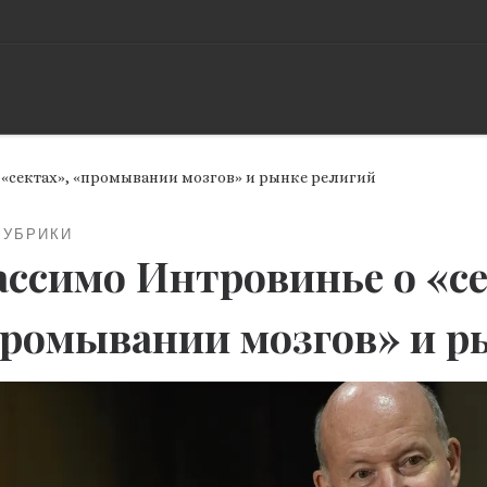
«сектах», «промывании мозгов» и рынке религий
РУБРИКИ
ссимо Интровинье о «се
ромывании мозгов» и р