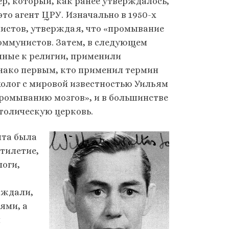
р, который, как ранее утверждалось,
то агент ЦРУ. Изначально в 1950-х
истов, утверждая, что «промывание
коммунистов. Затем, в следующем
нные к религии, применили
днако первым, кто применил термин
олог с мировой известностью Уильям
промыванию мозгов», и в большинстве
атолическую церковь.
нта была
тилетие,
логи,
рждали,
ями, а
и