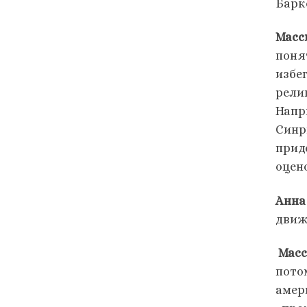
Барк
Масс
поня
избе
рели
Напр
Синр
прид
оцен
Анна
движ
Масс
пото
амер