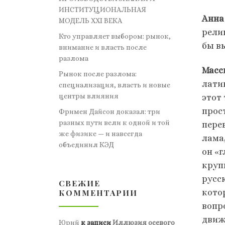
ИНСТИТУЦИОНАЛЬНАЯ
Анна
МОДЕЛЬ XXI ВЕКА
рели
Кто управляет выбором: рынок,
бы в
внимание и власть после
разлома
Масс
Рынок после разлома:
лати
специализация, власть и новые
центры влияния
этот
прос
Фримен Дайсон доказал: три
разных пути вели к одной и той
перев
же физике — и навсегда
лама,
объединил КЭД
он «
крупн
русс
СВЕЖИЕ
КОММЕНТАРИИ
кото
вопр
движ
Юрий
к записи
Иллюзия осевого