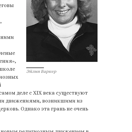
еговы
,
 ними
ученые
ения»,
 школе
Эйлин Баркер
гиозных
й
 самом деле с XIX века существуют
ыми движениями, возникшими из
рковь. Однако эта грань не очень
в новым религиозным движением в