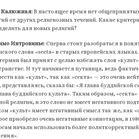
 Калюжная:
В настоящее время нет общепринятых
гий от других религиозных течений. Какие критер
ыделить для новых религий?
имо Интровинье
: Сперва стоит разобраться в пон
нского слова «secta» в старых европейских языках.
 термин был принят с целью избежать слов «культ»
транстве. И тут начинается путаница, ведь фактич
ести как «культ», так как «секта» — это очень не
 представляясь, сказал бы: «Я глава буддийской се
глава буддийского культа». Таким образом, «секта»
ой религии, и это слово не имеет негативного под
ком «культ» имеет негативный смысл так же, как «с
рое приобрело очень негативные коннотации, в 198
осам начали использовать более политкорректный
ения».