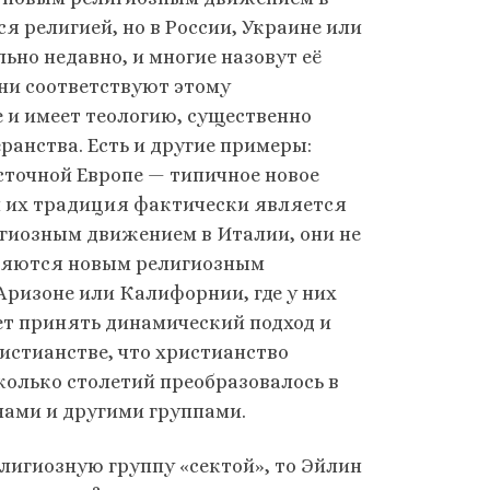
я религией, но в России, Украине или
но недавно, и многие назовут её
ни соответствуют этому
е и имеет теологию, существенно
анства. Есть и другие примеры:
сточной Европе — типичное новое
и их традиция фактически является
гиозным движением в Италии, они не
вляются новым религиозным
 Аризоне или Калифорнии, где у них
ет принять динамический подход и
ристианстве, что христианство
колько столетий преобразовалось в
нами и другими группами.
лигиозную группу «сектой», то Эйлин