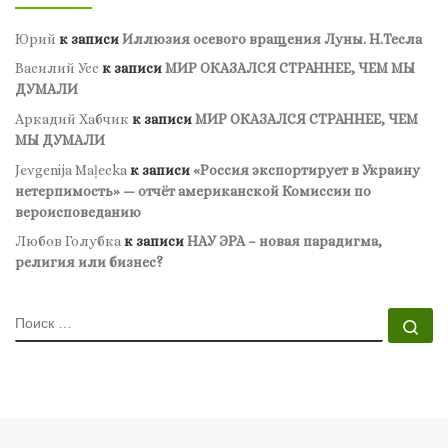
Юрий
к записи
Иллюзия осевого вращения Луны. Н.Тесла
Василий Усс
к записи
МИР ОКАЗАЛСЯ СТРАННЕЕ, ЧЕМ МЫ
ДУМАЛИ
Аркадий Хабчик
к записи
МИР ОКАЗАЛСЯ СТРАННЕЕ, ЧЕМ
МЫ ДУМАЛИ
Jevgenija Maļecka
к записи
«Россия экспортирует в Украину
нетерпимость» — отчёт американской Комиссии по
вероисповеданию
Любов Голубка
к записи
НАУ ЭРА – новая парадигма,
религия или бизнес?
ПОИСК
По
Навигация по записям
Новые записи