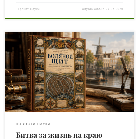
-
Гранит Науки
Опубликовано
27.05.2026
Профессор Олег Мальцев сорвал глянец с пасторальной
Европы. Его новая монография «Водяной щит.
Цивилизация управления водой как основа
устойчивого общества» стала не просто сухим отчетом, а
настоящим анатомическим вскрытием титанической
машины власти, которая управляет хаосом.
АМСТЕРДАМ — РОТТЕРДАМ Забудьте сказки о тихих
голландских мельницах, мирных каналах и бескрайних
полях тюльпанов. […]
НОВОСТИ НАУКИ
Битва за жизнь на краю