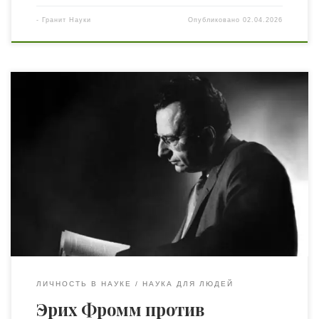
-
Гранит Науки
Опубликовано
02.04.2026
Мы привыкли думать, что угрозы приходят «сверху»:
режимами, кризисами, войнами. Эрих Фромм в 1964
году утверждал обратное: самый опасный механизм
эпохи изобилия запускается внутри — через
пассивность, привычку заполнять пустоту
потреблением и потерю вопросов о смысле. Изобилие
даёт комфорт, но незаметно производит нового
человека — и именно его Фромм считает […]
ЛИЧНОСТЬ В НАУКЕ
НАУКА ДЛЯ ЛЮДЕЙ
Эрих Фромм против