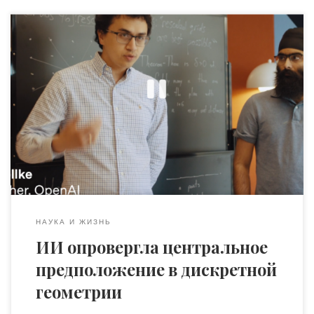
20 мая OpenAI сообщила о важном событии на стыке
искусственного интеллекта и математики: одна из её
внутренних моделей опровергла давнюю гипотезу в
дискретной геометрии, связанную с так называемой
проблемой единичных расстояний. Эта задача была
сформулирована Полом Эрдёшем в 1946 году. Вопрос
звучит deceptively просто: если разместить на плоскости
n точек, […]
НАУКА И ЖИЗНЬ
ИИ опровергла центральное
предположение в дискретной
геометрии