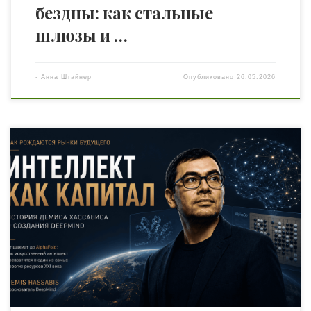
бездны: как стальные
шлюзы и …
-
Анна Штайнер
Опубликовано
26.05.2026
Как Демис Хассабис превратил искусственный
интеллект в стратегическую индустрию XXI века В
начале XXI века человечество столкнулось с необычным
историческим переходом. На протяжении столетий
богатство создавалось вокруг физических ресурсов.
Сначала власть принадлежала тем, кто контролировал
землю, затем — промышленность, нефть, транспорт и
производство. Но постепенно центр мировой
экономики начал смещаться […]