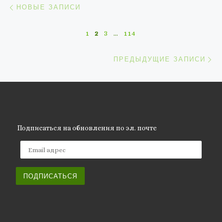
НОВЫЕ ЗАПИСИ
1
2
3
…
114
П
ПРЕДЫДУЩИЕ ЗАПИСИ
Подписаться на обновления по эл. почте
Email адрес
ПОДПИСАТЬСЯ