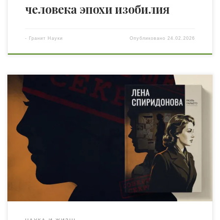
человека эпохи изобилия
-
Гранит Науки
Опубликовано
24.02.2026
В издательстве European Academy of Sciences of Ukraine
вышла книга Рауля Гальего «Лена Спиридонова» —
произведение, которое можно читать как исторический
роман, психологическое исследование и научно-
популярное размышление о механизмах мышления и
принятия решений. На первый взгляд перед читателем
— история молодой женщины, вовлечённой в работу
закрытых структур конца 1920-х годов. […]