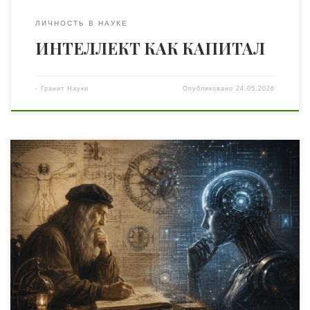
ЛИЧНОСТЬ В НАУКЕ
ИНТЕЛЛЕКТ КАК КАПИТАЛ
-
Гранит Науки
Опубликовано
24.05.2026
Машина, которая ускоряет мышление В истории науки
уже происходили моменты, когда новая технология
резко меняла представление человечества о
собственных возможностях. Появление телескопа
позволило увидеть то, что раньше считалось
недоступным человеческому глазу. Паровая машина
изменила промышленность. Электричество изменило
города. Компьютер изменил само понятие вычисления.
Но искусственный интеллект впервые претендует на
нечто […]