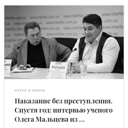
Наука привыкла оперировать объективной
реальностью, строгой логикой и неопровержимыми
фактами. Но что происходит, когда интеллект лоб в лоб
сталкивается с сюрреалистичной машиной правового
абсурда и рейдерством в погонах? Уже полтора года
украинский ученый, академик Олег Мальцев, находится
в стенах Одесского следственного изолятора.
Интеллектуал, создавший уникальную научную
организацию, вынужден продолжать свои […]
НАУКА И ЖИЗНЬ
Наказание без преступления.
Спустя год: интервью ученого
Олега Мальцева из …