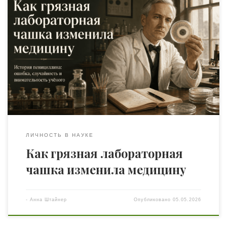
Есть в истории науки один очень приятный для
человечества сюжет: иногда великие открытия
приходят не через парадную дверь, с фанфарами и
академическими речами, а через боковой вход — в виде
грязной чашки, забывчивости, плесени и вопроса: «А
что это у нас тут такое?» Согласитесь, звучит не слишком
торжественно. Не мраморная […]
ЛИЧНОСТЬ В НАУКЕ
Как грязная лабораторная
чашка изменила медицину
-
Анна Штайнер
Опубликовано
05.05.2026