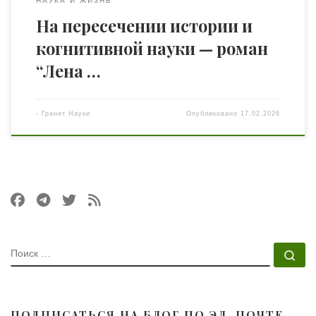
НАУКА И ЖИЗНЬ
На пересечении истории и
когнитивной науки — роман
“Лена …
-
Гранит Науки
Опубликовано
17.02.2026
ПОИСК
По
ПОДПИСАТЬСЯ НА БЛОГ ПО ЭЛ. ПОЧТЕ