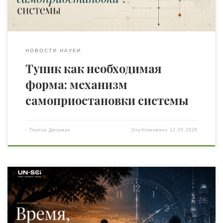
[…]
НОВОСТИ НАУКИ
Тупик как необходимая
форма: механизм
самоприостановки системы
-
Тереза Дворжак
Опубликовано
12.05.2026
Время — не физическая универсалия, а культурная
конструкция; понимание этого стало в XXI веке
практической необходимостью для каждого человека.