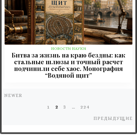
НОВОСТИ НАУКИ
Битва за жизнь на краю бездны: как
стальные шлюзы и точный расчет
подчинили себе хаос. Монография
“Водяной щит”
Newer
NEWER
Навигация
1
2
3
…
224
по
П
ПРЕДЫДУЩИЕ
записям