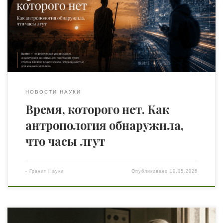
Южный Судан, 1930-е годы. Британский антрополог
Эдвард Эванс-Причард приехал к народу нуэров с
простым вопросом: как вы измеряете время? Через
несколько месяцев он понял, что сам вопрос был задан
неправильно. У […]
НОВОСТИ НАУКИ
Время, которого нет. Как
антропология обнаружила,
что часы лгут
-
Гранит Науки
Опубликовано
10.05.2026