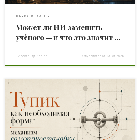
НАУКА И ЖИЗНЬ
Может ли ИИ заменить
учёного — и что это значит …
-
Александр Вагнер
Опубликовано
13.05.2026
Дело открыто Представьте себе следователя, который
двадцать лет изучает преступления и вдруг
обнаруживает: в каждом деле, которое он когда-либо
вёл, присутствовал один и тот же момент. Момент,
когда всё останавливается. Когда стороны зашли в
тупик. Когда ни обвинение не может двигаться вперёд,
ни защита не может отступить. Когда система, которая