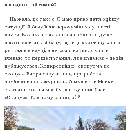
він один і той самий?
— На жаль, це так і є. Я маю право дати оцінку
ситуації. Я бачу її як нерозуміння сутності
науки. Бо саме ставлення до поняття дуже
багато значить. Я бачу, що йде культивування
ритуалів в науці, а не самої науки. Якщо є
вчений, то перше питання, яке виникає – де він
публікується. Конкретніше: «скопус чи не
скопус». Вчора хизувались, що робота
опублікована в журналі «Комуніст» в Москві,
сьогодні стаття має бути в журналі бази
«Скопус». То в чому різниця?!?