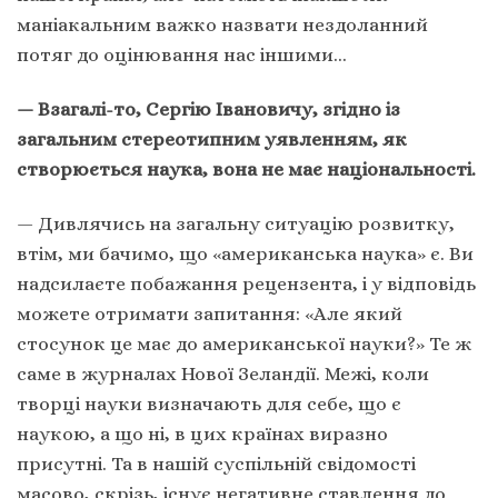
маніакальним важко назвати нездоланний
потяг до оцінювання нас іншими…
— Взагалі-то, Сергію Івановичу, згідно із
загальним стереотипним уявленням, як
створюється наука, вона не має національності.
— Дивлячись на загальну ситуацію розвитку,
втім, ми бачимо, що «американська наука» є. Ви
надсилаєте побажання рецензента, і у відповідь
можете отримати запитання: «Але який
стосунок це має до американської науки?» Те ж
саме в журналах Нової Зеландії. Межі, коли
творці науки визначають для себе, що є
наукою, а що ні, в цих країнах виразно
присутні. Та в нашій суспільній свідомості
масово, скрізь, існує негативне ставлення до