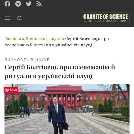
Перейти к содержимому
Search
Меню
Главная
»
Личность в науке
»
Сергій Болтівець про
ксеноманію й ритуали в українській науці
ЛИЧНОСТЬ В НАУКЕ
Сергій Болтівець про ксеноманію й
ритуали в українській науці
Save