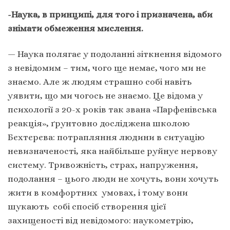
-Наука, в принципі, для того і призначена, аби
знімати обмеження мислення.
— Наука полягає у подоланні зіткнення відомого
з невідомим – тим, чого ще немає, чого ми не
знаємо. Але ж людям страшно собі навіть
уявити, що ми чогось не знаємо. Це відома у
психології з 20-х років так звана «Парфенівська
реакція», ґрунтовно досліджена школою
Бєхтєрєва: потрапляння людини в ситуацію
невизначеності, яка найбільше руйнує нервову
систему. Тривожність, страх, напруження,
подолання – цього люди не хочуть, вони хочуть
жити в комфортних умовах, і тому вони
шукають собі спосіб створення цієї
захищеності від невідомого: наукометрію,