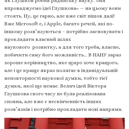
як Глушков робив радянську науку. «Ми
впроваджуємо ідеї Глушкова» — на цьому вони
стоять. Ну, це гарно, але вже світ пішов далі!
Вже Microsoft є, і Apple, багато речей, які по-
іншому розв’язуються – потрібно засновувати і
прокладати власний шлях
наукового розвитку, а для того треба, власне,
побачити саму його можливість… В НАНУ зараз
хороше керівництво, яке щиро хоче кращого,
але і це краще якраз полягає в індивідуальній
неповторності наукової думки, тобто тієї
думки, якої ще немає. Велич ідей Віктора
Глушкова свого часу не була реалізована
сповна, але вже є нескінченність інших
розв’язків і потрібно прокладати нові напрями.