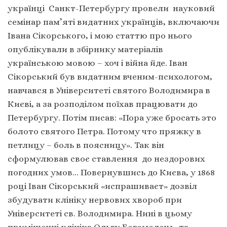
українці Санкт-Петербургу провели науковий
семінар пам’яті видатних українців, включаючи
Івана Сікорського, і мою статтю про нього
опублікували в збірнику матеріалів
українською мовою – хоч і війна йде. Іван
Сікорський був видатним вченим-психологом,
навчався в Університеті святого Володимира в
Києві, а за розподілом поїхав працювати до
Петербургу. Потім писав: «Пора уже бросать это
болото святого Петра. Потому что пряжку в
петлицу – боль в поясницу». Так він
сформулював своє ставлення до нездорових
погодних умов… Повернувшись до Києва, у 1868
році Іван Сікорський «испрашиваєт» дозвіл
збудувати клініку нервових хвороб при
Університеті св. Володимира. Нині в цьому
приміщенні клініка Ольги Богомолець, та