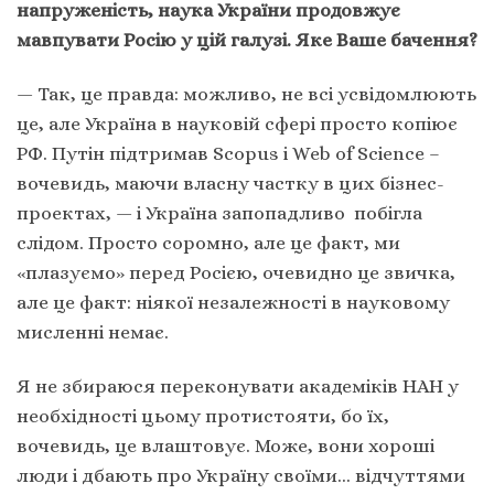
напруженість, наука України продовжує
мавпувати Росію у цій галузі. Яке Ваше бачення?
— Так, це правда: можливо, не всі усвідомлюють
це, але Україна в науковій сфері просто копіює
РФ. Путін підтримав Scopus і Web of Science –
вочевидь, маючи власну частку в цих бізнес-
проектах, — і Україна запопадливо побігла
слідом. Просто соромно, але це факт, ми
«плазуємо» перед Росією, очевидно це звичка,
але це факт: ніякої незалежності в науковому
мисленні немає.
Я не збираюся переконувати академіків НАН у
необхідності цьому протистояти, бо їх,
вочевидь, це влаштовує. Може, вони хороші
люди і дбають про Україну своїми… відчуттями