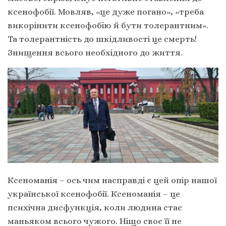
ксенофобії. Мовляв, «це дуже погано», «треба
викорінити ксенофобію й бути толерантним».
Та толерантність до шкідливості це смерть!
Знищення всього необхідного до життя.
Ксеноманія – ось чим насправді є цей опір нашої
української ксенофобії. Ксеноманія – це
психічна дисфункція, коли людина стає
маньяком всього чужого. Ніщо своє її не