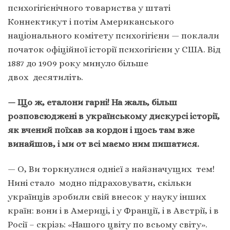
психогігієнічного товариства у штаті
Коннектикут і потім Американського
національного комітету психогігієни — поклали
початок офіційної історії психогігієни у США. Від
1887 до 1909 року минуло більше
двох десятиліть.
— Що ж, еталони гарні! На жаль, більш
розповсюджені в українському дискурсі історії,
як вчений поїхав за кордон і щось там вже
винайшов, і ми от всі маємо ним пишатися.
— О, Ви торкнулися однієї з найзначущих тем!
Нині стало модно підраховувати, скільки
українців зробили свій внесок у науку інших
країн: вони і в Америці, і у Франції, і в Австрії, і в
Росії – скрізь: «Нашого цвіту по всьому світу».