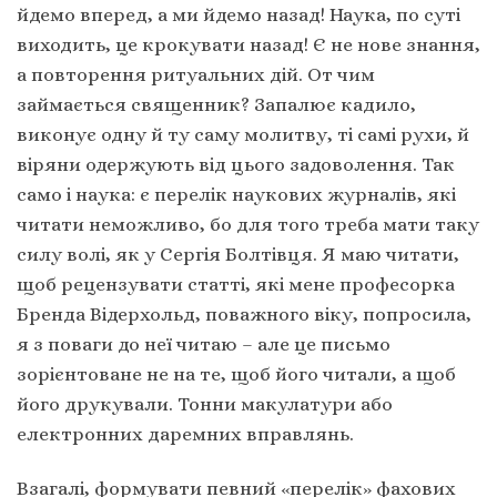
йдемо вперед, а ми йдемо назад! Наука, по суті
виходить, це крокувати назад! Є не нове знання,
а повторення ритуальних дій. От чим
займається священник? Запалює кадило,
виконує одну й ту саму молитву, ті самі рухи, й
віряни одержують від цього задоволення. Так
само і наука: є перелік наукових журналів, які
читати неможливо, бо для того треба мати таку
силу волі, як у Сергія Болтівця. Я маю читати,
щоб рецензувати статті, які мене професорка
Бренда Відерхольд, поважного віку, попросила,
я з поваги до неї читаю – але це письмо
зорієнтоване не на те, щоб його читали, а щоб
його друкували. Тонни макулатури або
електронних даремних вправлянь.
Взагалі, формувати певний «перелік» фахових