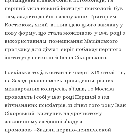
перший український інститут психології був
там, задовго до його заснування Григорієм
Костюком, який втілив ідею цього закладу у
нову форму, що стала можливою у 1945 році з
використанням помешкання Маріїнського
притулку для дівчат-сиріт поблизу першого
інституту психології Івана Сікорського.
І оскільки тоді, в останній чверті ХІХ століття,
на Заході розпочалось проведення різних
міжнародних конгресів, з’їздів, то Москва
проводить і собі у 1887 році Перший з’їзд
вітчизняних психіатрів. 11 січня того року Іван
Сікорський виступив на урочистому
заключному засіданні з’їзду з
промовою «Задачи нервно-психической