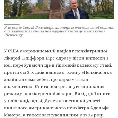
У 15 років Сергій Болтівець, хлопець із вчительської родини,
був заарештований за покладання квітів до пам’ятника
Шевченку
У США американський пацієнт психіатричної
лікарні Кліффорд Бірс одразу після виписки з
неї, перебуваючи ще в гіпоманіакальному стані,
протягом 3-х днів написав книгу «Психіка, яка
знайшла сама себе», що одразу стала
знаменитою. Книга розкрила усі «принади»
режиму психіатричної лікарні. Вихід цієї книги
у 1908 році, що відбувся за активної участі
видатного американського психіатра Адольфа
Майєра, а також заснування ним у 1909 році