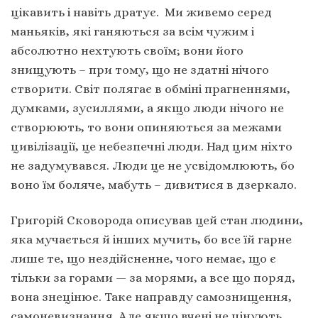
цікавить і навіть дратує. Ми живемо серед
маньяків, які ганяються за всім чужим і
абсолютно нехтують своїм; вони його
знищують – при тому, що не здатні нічого
створити. Світ полягає в обміні прагненнями,
думками, зусиллями, а якщо люди нічого не
створюють, то вони опиняються за межами
цивілізації, це небезпечні люди. Над цим ніхто
не задумувався. Люди це не усвідомлюють, бо
воно їм боляче, мабуть – дивитися в дзеркало.
Григорій Сковорода описував цей стан людини,
яка мучається й інших мучить, бо все їй гарне
лише те, що нездійсненне, чого немає, що є
тільки за горами — за морями, а все що поряд,
вона знецінює. Таке направду самознищення,
самоневизнання. Але якщо вчені не цінують