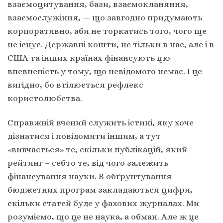
взаємоцитування, бази, взаємокланяння,
взаємослужіння, — що завгодно придумають
корпоративно, аби не торкатись того, чого ще
не існує. Державні кошти, не тільки в нас, але і в
США та інших країнах фінансують цю
впевненість у тому, що невідомого немає. І це
вигідно, бо втілюється рефлекс
користолюбства.
Справжній вчений служить істині, яку хоче
дізнатися і повідомити іншим, а тут
«вивчається» те, скільки публікацій, який
рейтинг – себто те, від чого залежить
фінансування науки. В обґрунтування
бюджетних програм закладаються цифри,
скільки статей буде у фахових журналах. Ми
розуміємо, що це не наука, а обман. Але ж це