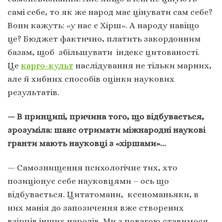
самі себе, то як же народ має цінувати сам себе?
Вони кажуть: «у нас є Хірш». А народу навіщо
це? Бюджет фактично, платить закордонним
базам, щоб збільшувати індекс цитованості.
Це
карго-культ
наслідування не тільки марних,
але й хибних способів оцінки наукових
результатів.
— В принципі, причина того, що відбувається,
зрозуміла: шанс отримати міжнародні наукові
гранти мають науковці з «хіршами»…
— Самознищення психологічне тих, хто
позиціонує себе науковцями – ось що
відбувається. Цитатомани, ксеноманьяки, в
них манія до запозичення вже створених
взірців інших народів. Ми з повагою ставимося