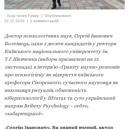
-
Анастасия Гужва
|
Опубликовано
22.11.2020
|
1 комментарий
Доктор психологічних наук, Сергій Іванович
Болтівець, один з десяти кандидатів у ректори
Київського національного університету ім.
Т.Г.Шевченка (вибори призначені на 25
листопада), в інтерв’ю «Граніту науки» розповів
про психогігієну як відкриття київського
професора Сікорського, сучасного науковця як
виконавця ритуалів, обмеженість
кіберпсихології у Штатах та суто український
напрям
Bribery
Psychology
– себто,
«хабарницької».
-Сергію Івановичу, Ви знаний вчений, автор