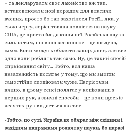
– та декларувати своє лакейство аж так,
встановлювати нові порядки для власних
вчених, просто бо так захотілося Росії… яка, у
свою чергу, зорієнтована повністю на науку
США, це просто бліда копія неї. Російська наука
сильна тим, що вона все копіює – це як луна,
«эхо». Вони можуть облаяти закордонне, але все
одно вони роблять так само. Ну, це такий спосіб
сприймання світу… Тобто, вся наша
незалежність полягає у тому, що ми змогли
самостійно скопіювати чуже. Патріотизм,
видно, в цьому сенсі полягає у копіюванні з
перших рук, а звичні способи – це коли щось із
десятих рук видається за своє.
-Тобто, по суті, Україна не обирає між східним і
західним напрямами розвитку науки, бо наразі