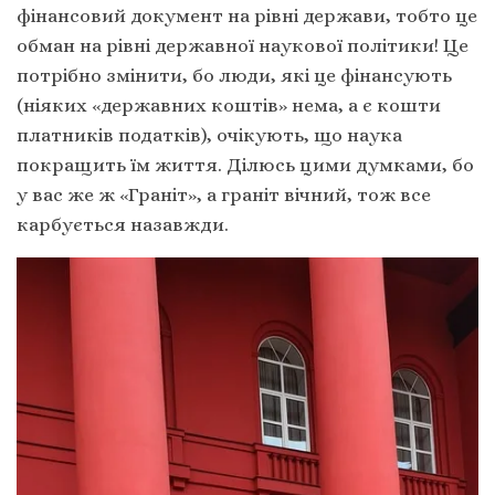
фінансовий документ на рівні держави, тобто це
обман на рівні державної наукової політики! Це
потрібно змінити, бо люди, які це фінансують
(ніяких «державних коштів» нема, а є кошти
платників податків), очікують, що наука
покращить їм життя. Ділюсь цими думками, бо
у вас же ж «Граніт», а граніт вічний, тож все
карбується назавжди.