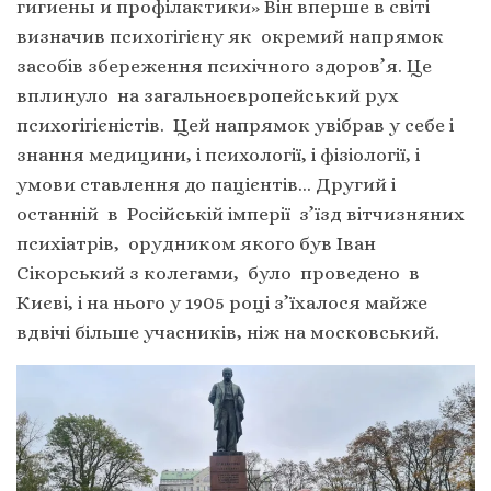
гигиены и профілактики» Він вперше в світі
визначив психогігієну як окремий напрямок
засобів збереження психічного здоров’я. Це
вплинуло на загальноєвропейський рух
психогігієністів. Цей напрямок увібрав у себе і
знання медицини, і психології, і фізіології, і
умови ставлення до пацієнтів… Другий і
останній в Російській імперії з’їзд вітчизняних
психіатрів, орудником якого був Іван
Сікорський з колегами, було проведено в
Києві, і на нього у 1905 році з’їхалося майже
вдвічі більше учасників, ніж на московський.