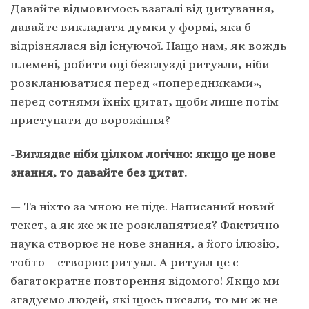
Давайте відмовимось взагалі від цитування,
давайте викладати думки у формі, яка б
відрізнялася від існуючої. Нащо нам, як вождь
племені, робити оці безглузді ритуали, ніби
розкланюватися перед «попередниками»,
перед сотнями їхніх цитат, щоби лише потім
приступати до ворожіння?
-Виглядає ніби цілком логічно: якщо це нове
знання, то давайте без цитат.
— Та ніхто за мною не піде. Написаний новий
текст, а як же ж не розкланятися? Фактично
наука створює не нове знання, а його ілюзію,
тобто – створює ритуал. А ритуал це є
багатократне повторення відомого! Якщо ми
згадуємо людей, які щось писали, то ми ж не