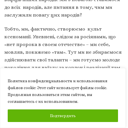
до всіх народів, але питання в тому, чим ми
заслужили повагу цих народів?
Тобто, ми, фактично, створюємо культ
ксеноманії. Упевнені, слідом за росіянами, що
«нет пророка в своем отечестве» – ми себе,
мовляв, покажемо «там». Тут ми не збираємося
здійснювати свої таланти – ми готуємо молоде
покоління для виїзду за кордон і реалізації там,
оскільки ми шануємо тих, хто був геніями за
Политика конфиденциальности и использования
межами країни. От і все. Ми можемо поважати
файлов сookie: Этот сайт использует файлы cookie.
це, але культивувати – це розгортати культ
Продолжая пользоваться этим сайтом, вы
ксеноманії як певної дезорганізації свідомості з
соглашаетесь с их использованием.
орієнтацією на інших замість самих себе.
ПОДПИСАТЬСЯ
Подтвердить
— Сергію Івановичу, а дозвольте таке питання,
якщо вже ми пристали до Вашої фахової