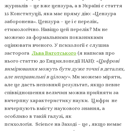
журналів – це вже цензура, а в Україні є стаття
15 Конституції, яка має пряму дію: «Цензура
заборонена». Цензура – це і є перелік,
етимологічно. Навіщо цей перелік? Ми не
можемо за формальними показниками
оцінювати вченого. У психології є слушна
засторога
Льва Виготського
(я написав про
нього статтю до Енциклопедії НАН):
«Цифрові
вимірювання можуть бути дуже точні в деталях,
але неправильні в цілому»
. Ми можемо міряти,
але це дасть неповний результат, якщо певне
співвідношення величин можна прийняти за
вичерпну характеристику науки. Цифри не
вичерпують вмісту наукового знання, а
особливо в такій галузі, як
психологія. Science на Заході – це , якщо немає