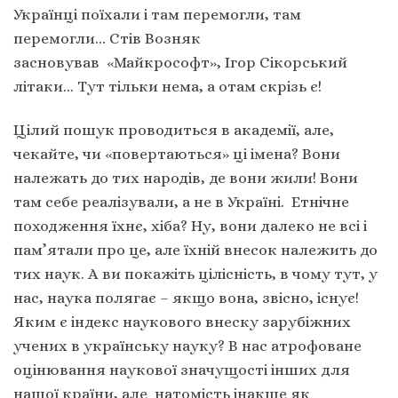
Українці поїхали і там перемогли, там
перемогли… Стів Возняк
засновував «Майкрософт», Ігор Сікорський
літаки… Тут тільки нема, а отам скрізь є!
Цілий пошук проводиться в академії, але,
чекайте, чи «повертаються» ці імена? Вони
належать до тих народів, де вони жили! Вони
там себе реалізували, а не в Україні. Етнічне
походження їхнє, хіба? Ну, вони далеко не всі і
пам’ятали про це, але їхній внесок належить до
тих наук. А ви покажіть цілісність, в чому тут, у
нас, наука полягає – якщо вона, звісно, існує!
Яким є індекс наукового внеску зарубіжних
учених в українську науку? В нас атрофоване
оцінювання наукової значущості інших для
нашої країни, але натомість інакше як