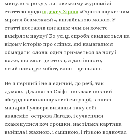
минулого року у литовському журналі зі
статтею щодо
індексу Хірша
«Оцінка науки: чим
міряти безмежжя?», англійською мовою. У
статті поставив питання: чим ви хочете
виміряти науку? Бо усі ці спроби скидаються на
відому історію про сліпих, які намагалися
обмацати слона: один тримається за ногу і
каже, що слон це стовп, а для іншого,
який намацує хобот, слон – це шланг.
Не я перший і не я єдиний, до речі, так
думаю. Джонатан Свіфт показав повний
абсурд навколонаукової ситуації, в описі
мандрів Гулівера вивівши таку собі
академію острова Лагадо, і сучасники
схаменулися хоч трошки, настільки картина
вийшла і жахною, і смішною, і гіркою водночас.