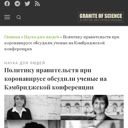
Перейти к содержимому
Search
Меню
Главная
»
Наука для людей
»
Политику правительств при
коронавирусе обсудили ученые на Кэмбриджской
конференции
НАУКА ДЛЯ ЛЮДЕЙ
Политику правительств при
коронавирусе обсудили ученые на
Кэмбриджской конференции