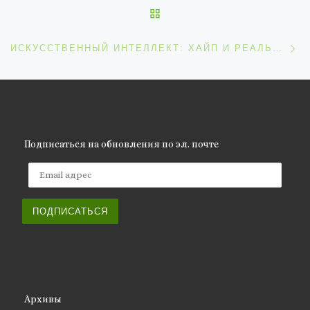
ОБРАТНО К СПИСКУ ЗАП
С
ИСКУССТВЕННЫЙ ИНТЕЛЛЕКТ: ХАЙП И РЕАЛЬНОСТЬ
Подписаться на обновления по эл. почте
Email адрес
ПОДПИСАТЬСЯ
Архивы