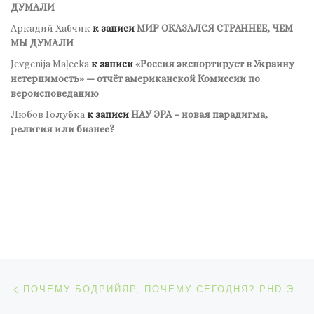
ДУМАЛИ
Аркадий Хабчик
к записи
МИР ОКАЗАЛСЯ СТРАННЕЕ, ЧЕМ
МЫ ДУМАЛИ
Jevgenija Maļecka
к записи
«Россия экспортирует в Украину
нетерпимость» — отчёт американской Комиссии по
вероисповеданию
Любов Голубка
к записи
НАУ ЭРА – новая парадигма,
религия или бизнес?
Навигация по записям
Предыдущая запись
ПОЧЕМУ БОДРИЙЯР, ПОЧЕМУ СЕГОДНЯ? PHD ЭНДРЮ МАКЛАВЕРТИ-РОБИНСОН