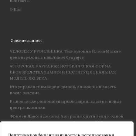
Контакты
О Нас
Свежие записи
ЧЕЛОВЕК У РУБИЛЬНИКА. Техноутопия Илона Маска и
цена перехода в машинное будущее
АВТОРСКАЯ НАУКА КАК ИСТОРИЧЕСКАЯ ФОРМА
ПРОИЗВОДСТВА ЗНАНИЯ И ИНСТИТУЦИОНАЛЬНАЯ
МОДЕЛЬ XXI ВЕКА
Кто управляет выбором: рынок, внимание и власть
после разлома
Рынок после разлома: специализация, власть и новые
центры влияния
Фримен Дайсон доказал: три разных пути вели к одной
и той же физике — и навсегда объединил КЭД
Политика конфиденциальности и использования