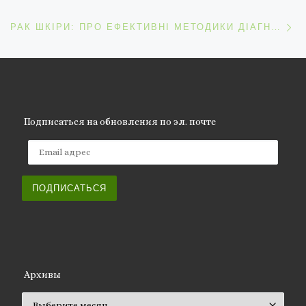
С
РАК ШКІРИ: ПРО ЕФЕКТИВНІ МЕТОДИКИ ДІАГНОСТИКИ ТА ЛІКУВАННЯ В УКРАЇНІ
Подписаться на обновления по эл. почте
Email адрес
ПОДПИСАТЬСЯ
Архивы
Архивы