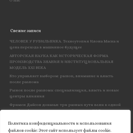
О Нас
Свежие записи
ЧЕЛОВЕК У РУБИЛЬНИКА. Техноутопия Илона Маска и
цена перехода в машинное будущее
АВТОРСКАЯ НАУКА КАК ИСТОРИЧЕСКАЯ ФОРМА
ПРОИЗВОДСТВА ЗНАНИЯ И ИНСТИТУЦИОНАЛЬНАЯ
МОДЕЛЬ XXI ВЕКА
Кто управляет выбором: рынок, внимание и власть
после разлома
Рынок после разлома: специализация, власть и новые
центры влияния
Фримен Дайсон доказал: три разных пути вели к одной
и той же физике — и навсегда объединил КЭД
Политика конфиденциальности и использования
файлов сookie: Этот сайт использует файлы cookie.