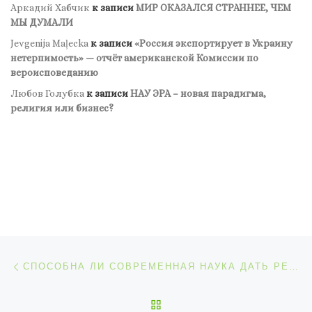
Аркадий Хабчик
к записи
МИР ОКАЗАЛСЯ СТРАННЕЕ, ЧЕМ
МЫ ДУМАЛИ
Jevgenija Maļecka
к записи
«Россия экспортирует в Украину
нетерпимость» — отчёт американской Комиссии по
вероисповеданию
Любов Голубка
к записи
НАУ ЭРА – новая парадигма,
религия или бизнес?
Навигация по записям
Предыдущая запись
СПОСОБНА ЛИ СОВРЕМЕННАЯ НАУКА ДАТЬ РЕШЕНИЕ ЧЕЛОВЕЧЕСТВУ?
ОБРАТНО К СПИСКУ ЗАП