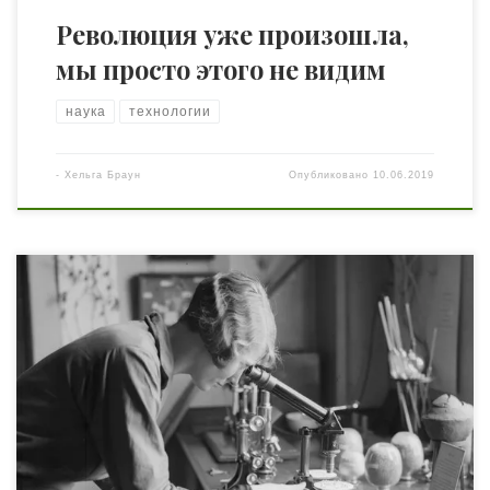
Революция уже произошла,
мы просто этого не видим
наука
технологии
-
Хельга Браун
Опубликовано
10.06.2019
По данным ЮНЕСКО, лишь 30% девушек выбирают
научно-технические дисциплины в высших учебных
заведениях. Главные препятствия для девушек в науке
— стереотипы и предубеждения в обществе, как
считают в Организации Объединенных Наций.
Представляю вашему вниманию 10 женщин-ученых,
которые внесли неоценимый вклад в науку и сделали
жизнь человечества лучше. МАРИЯ СКЛОДОВСКАЯ-
КЮРИ (1867 […]