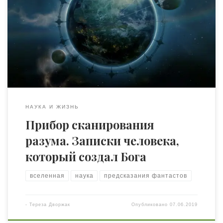
разума вселенной не даёт покоя. Я должен найти
способы, как это сделать! Если до меня никто не решал
таких задач, ещё не значит, что это невозможно…
17.04.2238 Я точно знаю, как его назову. «Эльбрус» —
электронная система биологического системного
территориального управления и контроля. […]
НАУКА И ЖИЗНЬ
Прибор сканирования
разума. Записки человека,
который создал Бога
вселенная
наука
предсказания фантастов
-
Тереза Дворжак
Опубликовано
07.06.2019