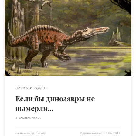
Около 66 миллионов лет назад в нашу планету врезался
астероид поперечником 14 км. По нынешним оценкам,
из-за возникших пожаров и вулканических извержений
в атмосферу попало 15 миллиардов тонн сажи,
заслонившей солнечный свет. Температуры упали на 28
градусов Цельсия, настала бесконечная зима. Вымерли
почти три четверти существовавших видов, не осталось
животных […]
НАУКА И ЖИЗНЬ
Если бы динозавры не
вымерли…
1 комментарий
-
Александр Вагнер
Опубликовано
17.06.2019