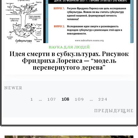
НАУКА ДЛЯ ЛЮДЕЙ
Идея смерти в субкультурах. Рисунок
Фридриха Лоренса — “модель
перевернутого дерева”
Newer
NEWER
Навигация
1
…
107
108
109
…
224
по
П
ПРЕДЫДУЩИЕ
записям