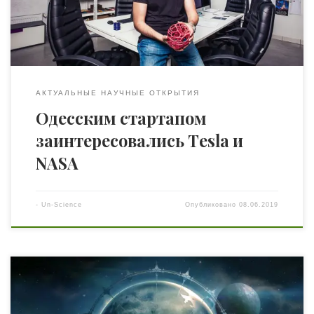
провести переговоры с Tesla и NASA. С чего все
начиналось? ИсторияKwambio — классический пример
бизнеса, […]
АКТУАЛЬНЫЕ НАУЧНЫЕ ОТКРЫТИЯ
Одесским стартапом
заинтересовались Тesla и
NASA
-
Un-Science
Опубликовано
08.06.2019
(из старого доброго дневника) 15.03.2237 Идея создания