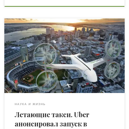
Uber Technologies Inc. заявила, что будет использовать
второй по величине город Австралии, Мельбурн, в
качестве первого международного испытательного
полигона для своих летающих такси UberAIR. Об этом
сообщает New Atlas. Компания Uber запустила
летающие такси уже в Далласе и Лос-Анджелесе.
Впервые обнародовала свои планы по поводу
летающих такси в 2016 году, представив […]
НАУКА И ЖИЗНЬ
Летающие такси. Uber
анонсировал запуск в