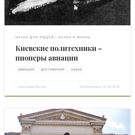
своевременно, поскольку после него развитие авиации
пошло семимильными шагами. […]
НАУКА ДЛЯ ЛЮДЕЙ
НАУКА И ЖИЗНЬ
Киевские политехники –
пионеры авиации
авиация
достижения
наука
-
Александр Вагнер
Опубликовано
05.06.2019
И на этот раз без отдельных предисловий и реверансов.