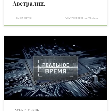
Австралии.
-
Гранит Науки
Опубликовано
13.06.2019
Технологии и благодаря им сам мир — культура,
цивилизация — меняются на глазах, и это только
начало. Как бы фантастично ни звучало, ещё немного —
и человек станет делить планету с роботами. Рядом с
этой новой реальностью Украина, Россия, их
экономика, промышленность, образование выглядят
территорией архаики, заповедником прошлого века.
То, […]
НАУКА И ЖИЗНЬ