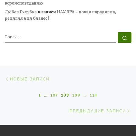
вероисповеданию
Любов Голубка
к записи
НАУ ЭРА – новая парадигма,
религия или бизнес?
ПОИСК
По
Навигация по записям
Новые записи
НОВЫЕ ЗАПИСИ
1
…
107
108
109
…
114
П
ПРЕДЫДУЩИЕ ЗАПИСИ