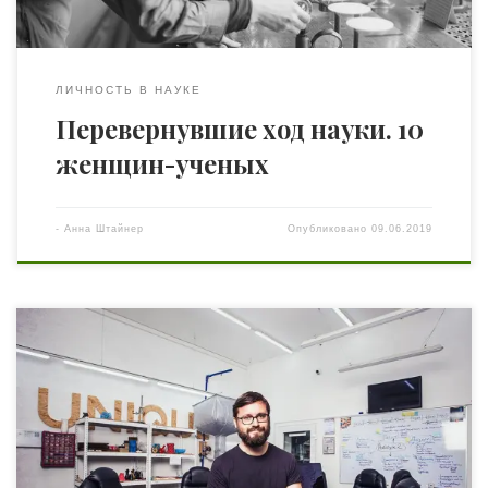
ЛИЧНОСТЬ В НАУКЕ
Перевернувшие ход науки. 10
женщин-ученых
-
Анна Штайнер
Опубликовано
09.06.2019
Одесский стартап Kwambio занимается 3D-печатью
керамических изделий и инновациями в сфере 3D-
принтеров. Но настоящим их открытием стало
изготовление на принтере костных имплантов.
Kwambio уже удалось привлечь $ 2 миллиона
иностранных инвестиций от венчурных фондов и