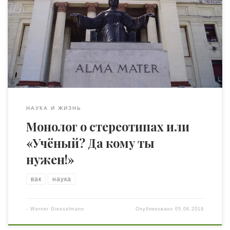
Летел я недавно во Франкфурт в бизнес-классе одной
достопочтенной немецкой авиакомпании и рассуждал.
Рассуждал «себе под нос», как говорится, о том, что
сегодня происходит в науке отечества моего и за его
пределами. А натолкнула меня на эти рассуждения
недавняя встреча с […]
НАУКА И ЖИЗНЬ
Монолог о стереотипах или
«Учёный? Да кому ты
нужен!»
вак
наука
-
Werner Giesselmann
Опубликовано
05.06.2019