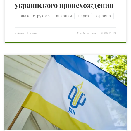
украинского происхождения
авиаконструктор
авиация
наука
Украина
-
Анна Штайнер
Опубликовано
06.06.2019
Наука, как и добродетель, сама себе награда.Чарльз
Кингсли 28 мая 2019 года состоялось открытие офиса
Одесского регионального отделения Украинской
Академии Наук. На открытии присутствовали члены
Президиума Украинской академии наук: Президент
УАН, Лауреат государственной премии Украины в
области науки и техники, Заслуженный изобретатель
Украины, доктор технических наук — Алексей
Федорович Онипко […]