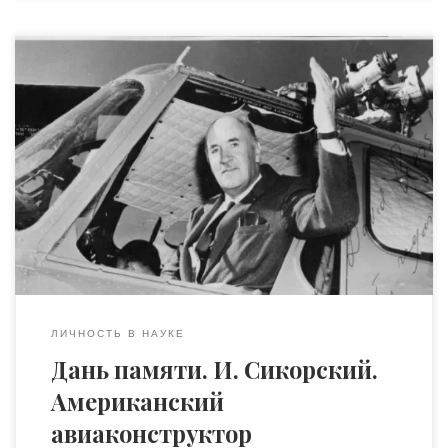
Создатель первого в мире вертолета 6 июня (по старому
стилю 25 мая) 1889 года в г. Киеве родился выдающий
американский авиаконструктор украинского
происхождения Игорь Иванович Сикорский — пионер
в области конструирования многомоторных самолетов,
изменивших ход истории полета на аппаратах с жестко
закрепленными крыльями, а позднее – конструктор
вертолетов одновинтовой системы, […]
ЛИЧНОСТЬ В НАУКЕ
Дань памяти. И. Сикорский.
Американский
авиаконструктор