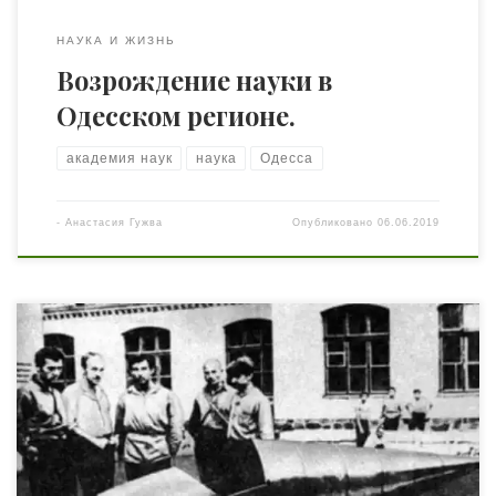
НАУКА И ЖИЗНЬ
Возрождение науки в
Одесском регионе.
академия наук
наука
Одесса
-
Анастасия Гужва
Опубликовано
06.06.2019
Дальность первого пилотируемого полета на моторном
аэроплане «Флайер-1», осуществили 17 декабря 1903
года братья Орвилл и Уилбер Райт, составляла 37
метров, а продолжался он 12 секунд. Но этот
коротенький полет открыл новую эру в истории
человечества. Видимо, состоялся он на удивление