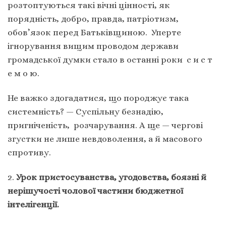
розтоптуються такі вічні цінності, як
порядність, добро, правда, патріотизм,
обов’язок перед Батьківщиною. Уперте
ігнорування вищим проводом держави
громадської думки стало в останні роки с и с т
е м о ю.
Не важко здогадатися, що породжує така
системність? — Суспільну безнадію,
пригніченість, розчарування. А ще — чергові
згустки не лише невдоволення, а й масового
спротиву.
2.
Урок пристосуванства, угодовства, боязні й
нерішучості чолової частини бюджетної
інтелігенції.