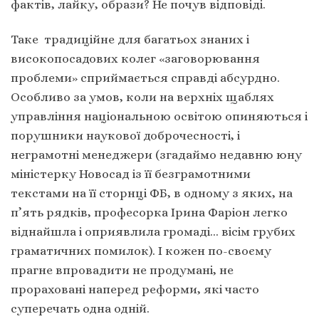
фактів, лайку, образи? Не почув відповіді.
Таке традиційне для багатьох знаних і
високопосадових колег «заговорювання
проблеми» сприймається справді абсурдно.
Особливо за умов, коли на верхніх щаблях
управління національною освітою опиняються і
порушники наукової доброчесності, і
неграмотні менеджери (згадаймо недавню юну
міністерку Новосад із її безграмотними
текстами на її сторнці ФБ, в одному з яких, на
п’ять рядків, професорка Ірина Фаріон легко
віднайшла і оприявлила громаді… вісім грубих
граматичних помилок). І кожен по-своєму
прагне впровадити не продумані, не
прораховані наперед реформи, які часто
суперечать одна одній.