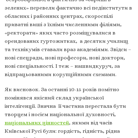
зелених» перевели фактично всі педінститути в
обласних і районних центрах, скороспілі
приватні виші з їхніми численними філіями,
«ректорати» яких часто розміщувалися в
орендованих гуртожитках, а десятки училищ
та технікумів ставали враз академіями. Звідси –
нові спецради, нові професори, нові доктори,
нові спеціальності. І теж – нашвидкуруч, за
відпрацьованими корупційними схемами.
Як висновок. За останні 10-15 років помітно
помінявся якісний склад української
інтелігенції. Значна її частина перестала бути
творцем і носієм національної духовності,
національних цінностей
, якими від часів
Київської Русі були: гордість, гідність, рідна