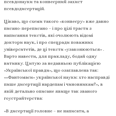
псевдонауки та конвеєрний захист
псевдодисертацій.
Цікаво, що схеми такого «конвеєру» вже давно
писано-переписано – і про цілі трасти з
написання текстів, які очолюють відомі
доктори наук, і про спецради поважних
університетів, де ці тексти «узаконюються» .
Варто навести, для прикладу, бодай одну
витинку. Цитую за недавньою публікацією
«Української правди», що озаглавлена так:
«»Фантомаси» української науки: хто насправді
пише дисертації нардепам і чиновникам?», в
якій детально описане явище так званого
гоустрайтерства:
«В дисертації головне – не написати, а