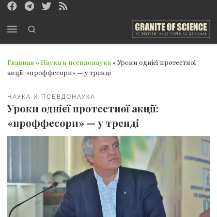
Перейти к содержимому
Search
Меню
Главная
»
Наука и псевдонаука
»
Уроки однієї протестної
акції: «проффесори» — у тренді
НАУКА И ПСЕВДОНАУКА
Уроки однієї протестної акції:
«проффесори» — у тренді