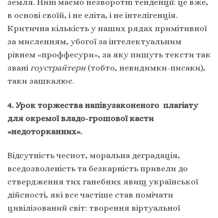
земля. Нині маємо незворотні тенденції: це вже,
в основі своїй, і не еліта, і не інтелігенція.
Критична кількість у наших рядах примітивної
за мисленням, убогої за інтелектуальним
рівнем «проффесури», за яку пишуть тексти так
звані
гоустрайтери
(тобто, невидимки-писаки),
таки зашкалює.
4. Урок торжества напівузаконеного плагіату
для окремої владо-грошової касти
«недоторканних».
Відсутність чеснот, моральна деградація,
вседозволеність та безкарність привели до
ствердження тих ганебних явищ української
дійсності, які все частіше став помічати
цивілізований світ: творення віртуальної