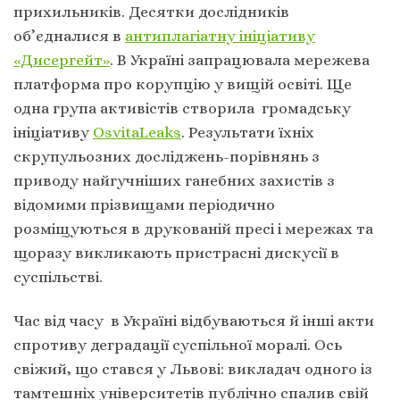
прихильників. Десятки дослідників
об’єдналися в
антиплагіатну ініціативу
«Дисергейт»
. В Україні запрацювала мережева
платформа про корупцію у вищій освіті. Ще
одна група активістів створила громадську
ініціативу
OsvitaLeaks
. Результати їхніх
скрупульозних досліджень-порівнянь з
приводу найгучніших ганебних захистів з
відомими прізвищами періодично
розміщуються в друкованій пресі і мережах та
щоразу викликають пристрасні дискусії в
суспільстві.
Час від часу в Україні відбуваються й інші акти
спротиву деградації суспільної моралі. Ось
свіжий, що стався у Львові: викладач одного із
тамтешніх університетів публічно спалив свій