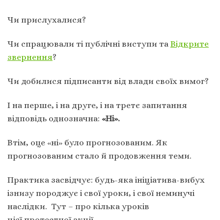
Чи прислухалися?
Чи спрацювали ті публічні виступи та
Відкрите
звернення
?
Чи добилися підписанти від влади своїх вимог?
І на перше, і на друге, і на третє запитання
відповідь однозначна:
«Ні».
Втім, оце «ні» було прогнозованим. Як
прогнозованим стало й продовження теми.
Практика засвідчує: будь-яка ініціатива-вибух
ізнизу породжує і свої уроки, і свої неминучі
наслідки. Тут – про кілька уроків
цієї протестної акції.