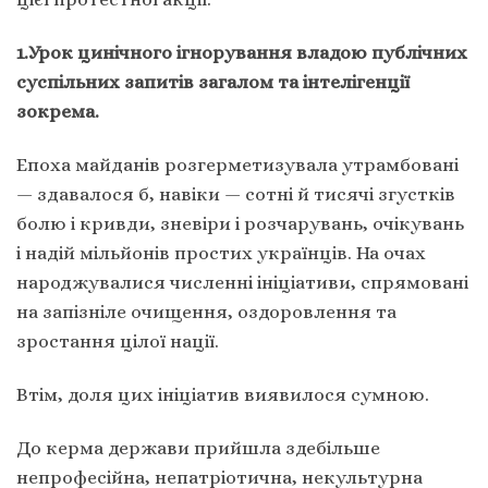
1.Урок цинічного ігнорування владою публічних
суспільних запитів загалом та інтелігенції
зокрема.
Епоха майданів розгерметизувала утрамбовані
— здавалося б, навіки — сотні й тисячі згустків
болю і кривди, зневіри і розчарувань, очікувань
і надій мільйонів простих українців. На очах
народжувалися численні ініціативи, спрямовані
на запізніле очищення, оздоровлення та
зростання цілої нації.
Втім, доля цих ініціатив виявилося сумною.
До керма держави прийшла здебільше
непрофесійна, непатріотична, некультурна