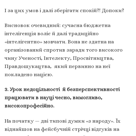
І за цих умов і далі зберігати спокій?! Допоки?
Висновок очевидний: сучасна бюджетна
інтелігенція воліє й далі традиційно
«інтелігентно» мовчати. Вона не здатна на
організований спротив заради того високого
чину Ученості, Інтелекту, Просвітництва,
Правдошукацтва, який первинно на неї
покладено нацією.
3. Урок недоцільності й безперспективності
працювати в науці чесно, вимогливо,
високопрофесійно.
На початку — дві типові думки «з народу». Їх
віднайшов на фейсбучній стрічці відгуків на