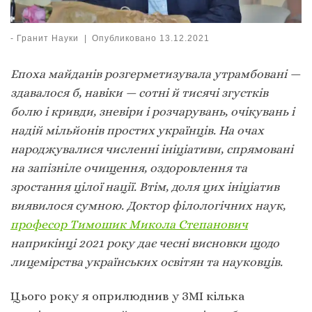
-
Гранит Науки
|
Опубликовано
13.12.2021
Епоха майданів розгерметизувала утрамбовані —
здавалося б, навіки — сотні й тисячі згустків
болю і кривди, зневіри і розчарувань, очікувань і
надій мільйонів простих українців. На очах
народжувалися численні ініціативи, спрямовані
на запізніле очищення, оздоровлення та
зростання цілої нації. Втім, доля цих ініціатив
виявилося сумною. Доктор філологічних наук,
професор Тимошик Микола Степанович
наприкінці 2021 року дає чесні висновки щодо
лицемірства українських освітян та науковців.
Цього року я оприлюднив у ЗМІ кілька