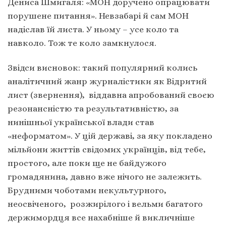
Дениса Шмигаля: «МОН доручено опрацювати
порушене питання». Невзабарі й сам МОН
надіслав їй листа. У ньому – усе коло та
навколо. Тож те коло замкнулося.
Звідси висновок: такий популярний колись
аналітичний жанр журналістики як Відритий
лист (звернення), віддавна апробований своєю
резонансністю та результативністю, за
нинішньої української влади став
«неформатом». У цій державі, за яку покладено
мільйони життів свідомих українців, від тебе,
простого, але поки ще не байдужого
громадянина, давно вже нічого не залежить.
Брудними чоботами некультурного,
неосвіченого, розжирілого і вельми багатого
держимордця все нахабніше й викличніше