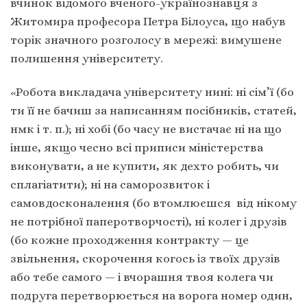
вчинок відомого вченого-українознавця з
Житомира професора Петра Білоуса, що набув
торік значного розголосу в мережі: вимушене
полишення університету.
«Робота викладача університету нині: ні сім’ї (бо
ти її не бачиш за написанням посібників, статей,
нмк і т. п.); ні хобі (бо часу не вистачає ні на що
інше, якщо чесно всі приписи міністерства
виконувати, а не купити, як дехто робить, чи
сплагіатити); ні на саморозвиток і
самовдосконалення (бо втомлюєшся від нікому
не потрібної паперотворчості), ні колег і друзів
(бо кожне проходження контракту — це
звільнення, скорочення когось із твоїх друзів
або тебе самого — і вчорашня твоя колега чи
подруга перетворюється на ворога номер один,