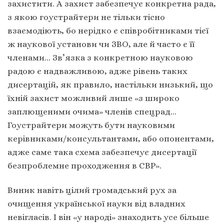
захистити. А захист забезпечує конкретна рада,
з якою гоустрайтери не тільки тісно
взаємодіють, бо нерідко є співробітниками тієї
ж наукової установи чи ЗВО, але й часто є її
членами… Зв’язка з конкретною науковою
радою є надважливою, адже рівень таких
дисертацій, як правило, настільки низький, що
їхній захист можливий лише «з широко
заплющеними очима» членів спецрад…
Гоустрайтери можуть бути науковими
керівниками/консультантами, або опонентами,
адже саме така схема забезпечує дисертації
безпроблемне проходження в СВР».
Виник навіть цілий громадський рух за
очищення української науки від владних
невігласів. І він «у народі» знаходить усе більше