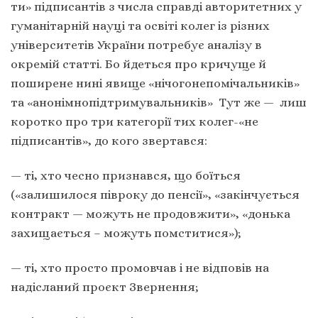
ти» підписантів з числа справді авторитетних у
гуманітарній науці та освіті колег із різних
університетів України потребує аналізу в
окремій статті. Бо йдеться про кричуще й
поширене нині явище «нічогонепомічальників»
та «анонімнопідтримувальників» Тут же — лиш
коротко про три категорії тих колег-«не
підписантів», до кого звертався:
— ті, хто чесно признався, що боїться
(«залишилося півроку до пенсії», «закінчується
контракт — можуть не продовжити», «донька
захищається – можуть помститися»);
— ті, хто просто промовчав і не відповів на
надісланий проєкт Звернення;