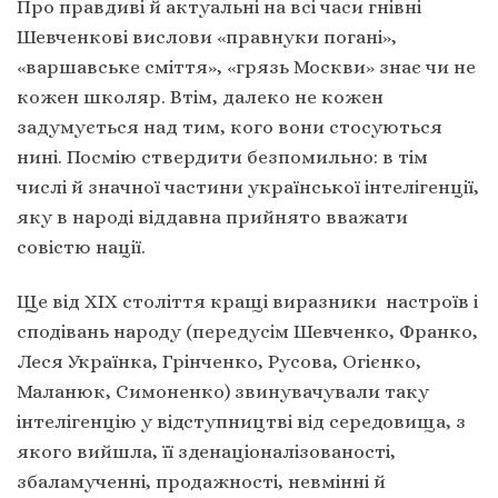
Про правдиві й актуальні на всі часи гнівні
Шевченкові вислови «правнуки погані»,
«варшавське сміття», «грязь Москви» знає чи не
кожен школяр. Втім, далеко не кожен
задумується над тим, кого вони стосуються
нині. Посмію ствердити безпомильно: в тім
числі й значної частини української інтелігенції,
яку в народі віддавна прийнято вважати
совістю нації.
Ще від ХІХ століття кращі виразники настроїв і
сподівань народу (передусім Шевченко, Франко,
Леся Українка, Грінченко, Русова, Огієнко,
Маланюк, Симоненко) звинувачували таку
інтелігенцію у відступництві від середовища, з
якого вийшла, її зденаціоналізованості,
збаламученні, продажності, невмінні й