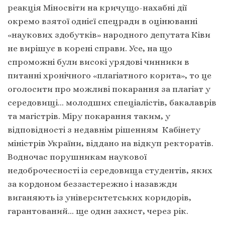
реакція Міносвіти на кричущо-нахабні дії
окремо взятої однієї спецради в оцінюванні
«наукових здобутків» народного депутата Ківи
не вирішує в корені справи. Усе, на що
спроможні були високі урядові чинники в
питанні хронічного «плагіатного корита», то це
оголосити про можливі покарання за плагіат у
середовищі… молодших спеціалістів, бакалаврів
та магістрів. Міру покарання таким, у
відповідності з недавнім рішенням Кабінету
міністрів України, віддано на відкуп ректоратів.
Водночас порушникам наукової
недоброчесності із середовища студентів, яких
за кордоном беззастережно і назавжди
виганяють із університетських коридорів,
гарантований… ще один захист, через рік.