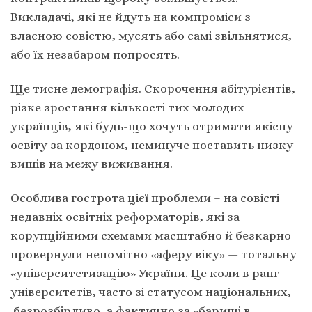
Викладачі, які не йдуть на компроміси з
власною совістю, мусять або самі звільнятися,
або їх незабаром попросять.
Ще тисне демографія. Скорочення абітурієнтів,
різке зростання кількості тих молодих
українців, які будь-що хочуть отримати якісну
освіту за кордоном, неминуче поставить низку
вишів на межу виживання.
Особлива гострота цієї проблеми – на совісті
недавніх освітніх реформаторів, які за
корупційними схемами масштабно й безкарно
провернули непомітно «аферу віку» — тотальну
«університетизацію» України. Це коли в ранг
університетів, часто зі статусом національних,
безрозбірливо, а фактично за «бариші в