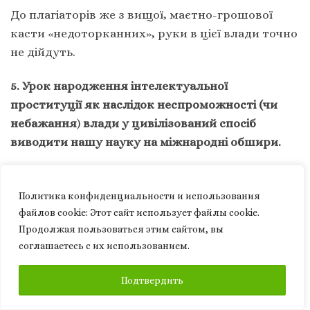
До плагіаторів же з вищої, маєтно-грошової
касти «недоторканних», руки в цієї влади точно
не дійдуть.
5. Урок народження інтелектуальної
проституції як наслідок неспроможності (чи
небажання
)
влади у цивілізований спосіб
виводити нашу науку на міжнародні обшири.
Поляки з успіхом показують на цілий світ свої
досягнення в науці й освіті через Index
Политика конфиденциальности и использования
Copernicus. Подібне зробили й інші наші сусіди.
файлов сookie: Этот сайт использует файлы cookie.
Продолжая пользоваться этим сайтом, вы
Натомість Україна, замість створення власного,
соглашаетесь с их использованием.
скажімо «Індекс Грушевський» (варіант —
«Індекс Огієнко»), примусово загнала своїх
ПОДПИСАТЬСЯ
Подтвердить
гуманітаріїв у стійло другосортних. Згідно з
наказом МОН №32 від 15 січня 2018 року,