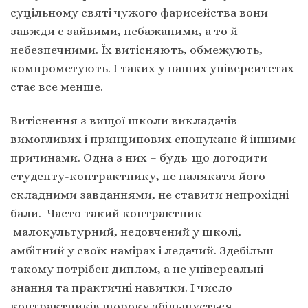
суцільному святі чужого фарисейства вони
завжди є зайвими, небажаними, а то й
небезпечними. Їх витісняють, обмежують,
компрометують. І таких у наших університетах
стає все менше.
Витіснення з вищої школи викладачів
вимогливих і принципових спонукане й іншими
причинами. Одна з них – будь-що догодити
студенту-контрактнику, не налякати його
складними завданнями, не ставити непрохідні
бали. Часто такий контрактник —
малокультурний, недовчений у школі,
амбітний у своїх намірах і ледачий. Здебільш
такому потрібен диплом, а не універсальні
знання та практичні навички. І число
контрактників щороку збільшується.