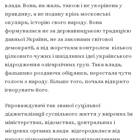
влада. Вона, на жаль, також і не укорінена у
правдиву, а не подану крізь московські
окуляри, історію свого народу. Вона
формувалася не за державницькою традицією
давньої України, не за законами світової
демократії, а під жорстким контролем кількох
цілковито чужих і шкідливих ідеї українського
відродження олігархічних груп. Така влада,
фальшиво роздаючи обіцянки, перестала чути
голоси з народу. Більше того, почала відкрито
ігнорувати його.
Упроваждувачі так званої суцільної
діджитилізації суспільного життя у ввірених їм
міністерствах, відомствах, центральних і
місцевих органах влади відгородилися від
народу різноманітними автовідповідачами,