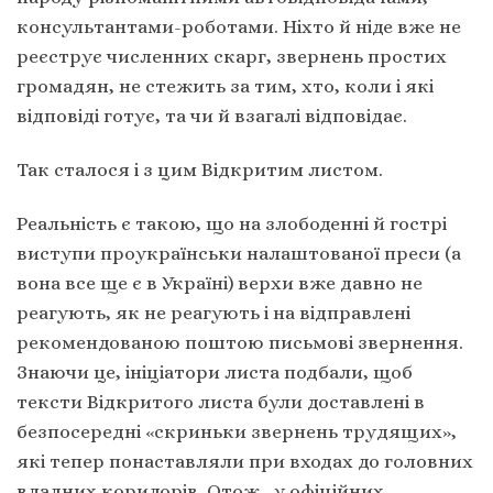
консультантами-роботами. Ніхто й ніде вже не
реєструє численних скарг, звернень простих
громадян, не стежить за тим, хто, коли і які
відповіді готує, та чи й взагалі відповідає.
Так сталося і з цим Відкритим листом.
Реальність є такою, що на злободенні й гострі
виступи проукраїнськи налаштованої преси (а
вона все ще є в Україні) верхи вже давно не
реагують, як не реагують і на відправлені
рекомендованою поштою письмові звернення.
Знаючи це, ініціатори листа подбали, щоб
тексти Відкритого листа були доставлені в
безпосередні «скриньки звернень трудящих»,
які тепер понаставляли при входах до головних
владних коридорів. Отож, у офіційних