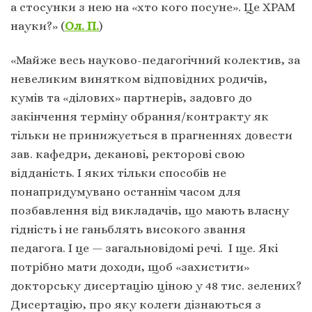
а стосунки з нею на «хто кого посуне». Це ХРАМ
науки?» (
Ол. П.
)
«Майже весь науково-педагогічний колектив, за
невеликим винятком відповідних родичів,
кумів та «ділових» партнерів, задовго до
закінчення терміну обрання/контракту як
тільки не принижується в прагненнях довести
зав. кафедри, деканові, ректорові свою
відданість. І яких тільки способів не
понапридумувано останнім часом для
позбавлення від викладачів, що мають власну
гідність і не ганьблять високого звання
педагога. І це — загальновідомі речі. І ще. Які
потрібно мати доходи, щоб «захистити»
докторську дисертацію ціною у 48 тис. зелених?
Дисертацію, про яку колеги дізнаються з