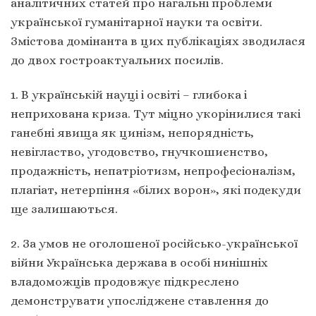
аналітичних статей про нагальні проблеми
української гуманітарної науки та освіти.
Змістова домінанта в цих публікаціях зводилася
до двох гостроактуальних посилів.
1. В українській науці і освіті – глибока і
неприхована криза. Тут міцно укорінилися такі
ганебні явища як цинізм, непорядність,
невігластво, угодовство, гнучкошиєнство,
продажність, непатріотизм, непрофесіоналізм,
плагіат, нетерпіння «білих ворон», які подекуди
ще залишаються.
2. За умов не оголошеної російсько-української
війни Українська держава в особі нинішніх
владоможців продовжує підкреслено
демонструвати упосліджене ставлення до