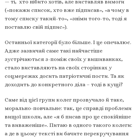
— ті, хто нібито хотів, але виставляв вимоги
(«покажи список, хто вже підписав», «а чому в
тому списку такий-то», «зніми того-то, тоді я
поставлю свій підпис»).
Останньої категорії було більше. І це опечалює.
Адже зазвичай саме такі найчастіше
зустрічаються з-поміж своїх у вишиванках,
стало виставляють на своїх сторінках у
соцмережах досить патріотичні пости. Та як
доходить до конкретного діла – тоді в кущі?
Саме від цієї групи колег прозвучало й таке,
морально-повчальне: так, це справді проблеми
вищої школи, але «я б писав про це спокійніше
та виваженіше». Питаю в одного такого колеги:
а де в цьому тексті ви бачите перекручування