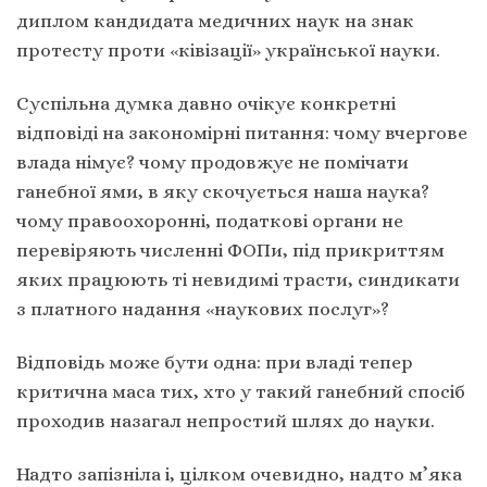
диплом кандидата медичних наук на знак
протесту проти «ківізації» української науки.
Суспільна думка давно очікує конкретні
відповіді на закономірні питання: чому вчергове
влада німує? чому продовжує не помічати
ганебної ями, в яку скочується наша наука?
чому правоохоронні, податкові органи не
перевіряють численні ФОПи, під прикриттям
яких працюють ті невидимі трасти, синдикати
з платного надання «наукових послуг»?
Відповідь може бути одна: при владі тепер
критична маса тих, хто у такий ганебний спосіб
проходив назагал непростий шлях до науки.
Надто запізніла і, цілком очевидно, надто м’яка