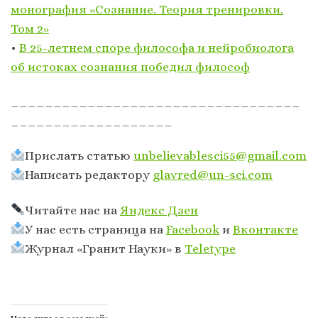
монография «Сознание. Теория тренировки.
Том 2»
•
В 25-летнем споре философа и нейробиолога
об истоках сознания победил философ
__________________________________
___________________
Прислать статью
unbelievablesci55@gmail.com
Написать редактору
glavred@un-sci.com
Читайте нас на
Яндекс Дзен
У нас есть страница на
Facebook
и
Вконтакте
Журнал «Гранит Науки» в
Тeletype